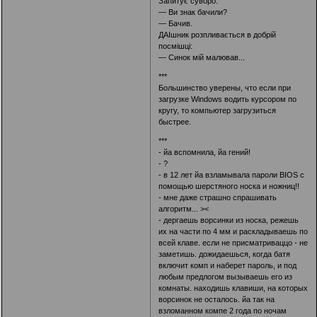
Запитує суворо:
— Ви знак бачили?
— Бачив.
ДАІшник розпливається в добрій
посмішці:
— Синок мій малював...
***
Большинство уверены, что если при
загрузке Windows водить курсором по
кругу, то компьютер загрузиться
быстрее.
***
- йа вспомнила, йа гений!
- ?
- в 12 лет йа взламывала пароли BIOS с
помощью шерстяного носка и ножниц!!
- мне даже страшно спрашивать
алгоритм... ><
- дергаешь ворсинки из носка, режешь
их на части по 4 мм и раскладываешь по
всей клаве. если не присматриваццо - не
заметишь. дожидаешься, когда батя
включит комп и наберет пароль, и под
любым предлогом вызываешь его из
комнаты. находишь клавиши, на которых
ворсинок не осталось. йа так на
взломанном компе 2 года по ночам