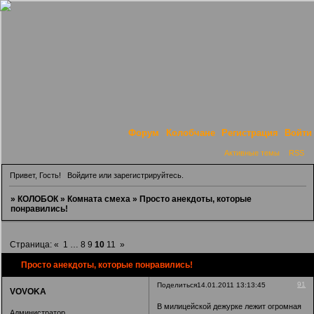
Форум
Колобчане
Регистрация
Войти
Активные темы
RSS
Привет, Гость!
Войдите
или
зарегистрируйтесь
.
»
КОЛОБОК
»
Комната смеха
»
Просто анекдоты, которые
понравились!
Страница:
«
1
…
8
9
10
11
»
Просто анекдоты, которые понравились!
91
Поделиться
14.01.2011 13:13:45
VOVOKA
В милицейской дежурке лежит огромная
Администратор