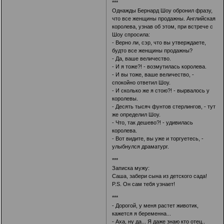
***
Однажды Бернард Шоу обронил фразу,
что все женщины продажны. Английская
королева, узнав об этом, при встрече с
Шоу спросила:
- Верно ли, сэр, что вы утверждаете,
будто все женщины продажны?
- Да, ваше величество.
- И я тоже?! - возмутилась королева.
- И вы тоже, ваше величество, -
спокойно ответил Шоу.
- И сколько же я стою?! - вырвалось у
королевы.
- Десять тысяч фунтов стерлингов, - тут
же определил Шоу.
- Что, так дешево?! - удивилась
королева.
- Вот видите, вы уже и торгуетесь, -
улыбнулся драматург.
***
Записка мужу:
Саша, забери сына из детского сада!
P.S. Он сам тебя узнает!
***
- Дорогой, у меня растет животик,
кажется я беременна...
- Аха, ну да... Я даже знаю кто отец..