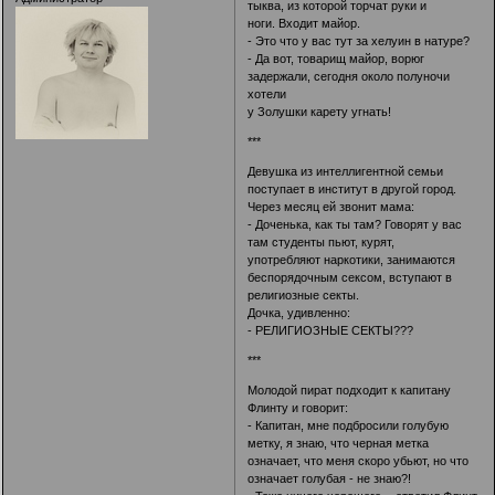
тыква, из которой торчат руки и
ноги. Входит майор.
- Это что у вас тут за хелуин в натуре?
- Да вот, товарищ майор, ворюг
задержали, сегодня около полуночи
хотели
у Золушки карету угнать!
***
Девушка из интеллигентной семьи
поступает в институт в другой город.
Через месяц ей звонит мама:
- Доченька, как ты там? Говорят у вас
там студенты пьют, курят,
употребляют наркотики, занимаются
беспорядочным сексом, вступают в
религиозные секты.
Дочка, удивленно:
- РЕЛИГИОЗНЫЕ СЕКТЫ???
***
Молодой пират подходит к капитану
Флинту и говорит:
- Капитан, мне подбросили голубую
метку, я знаю, что черная метка
означает, что меня скоро убьют, но что
означает голубая - не знаю?!