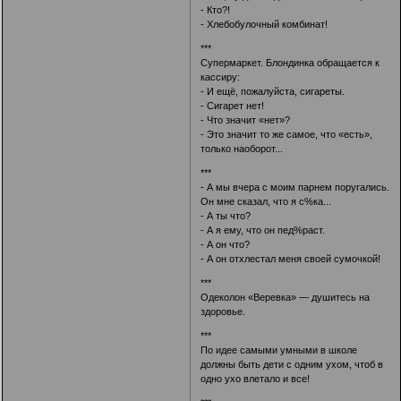
- Кто?!
- Хлебобулочный комбинат!
***
Супермаркет. Блондинка обращается к
кассиру:
- И ещё, пожалуйста, сигареты.
- Сигарет нет!
- Что значит «нет»?
- Это значит то же самое, что «есть»,
только наоборот...
***
- А мы вчера с моим парнем поругались.
Он мне сказал, что я с%ка...
- А ты что?
- А я ему, что он пед%раст.
- А он что?
- А он отхлестал меня своей сумочкой!
***
Одеколон «Веревка» — душитесь на
здоровье.
***
По идее самыми умными в школе
должны быть дети с одним ухом, чтоб в
одно ухо влетало и все!