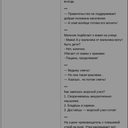
всегда.
***
— Правительство не поддерживает
добрая половина населения.
— А злая вообще готова его мочить!
***
Мальчик подбегает к маме на улице.
- Мама! А у мальчика от мальчика могут
быть дети?
- Нет, конечно.
Убегает от мамы с криками:
- Пацаны, продолжаем!
***
— Ведьму сжечь!
— Но она такая красивая...
— Хорошо.. но потом сжечь!
***
Как завязать морской узел?
1. Сворачиваешь аккуратненько
наушники.
2. Кладёшь в карман.
3. Достаёшь — морской узел готов!
***
На сцене чревовещатель с плюшевой
уткой на руке. Утка раскрывает рот: