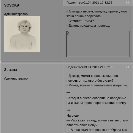
92
Поделиться
01.04.2011 15:32:31
VOVOKA
- А когда я первую получку принес, моя
Администратор
жена свинью зарезала.
- Отметить, типа?
- Да нет, психанула просто...
0
93
Поделиться
19.04.2011 21:01:13
Зевана
- Доктор, может корень женьшеня
Администратор
помочь от полового бессилия?
- Может, только привязывайте покрепче.
***
Сегодня в Киеве совершено нападение
на инкассаторов, перевозивших гречку.
***
На суде.
— Расскажите суду, почему вы не стали
спасать свою жену?
— А я не знал, что она тонет. Орала как