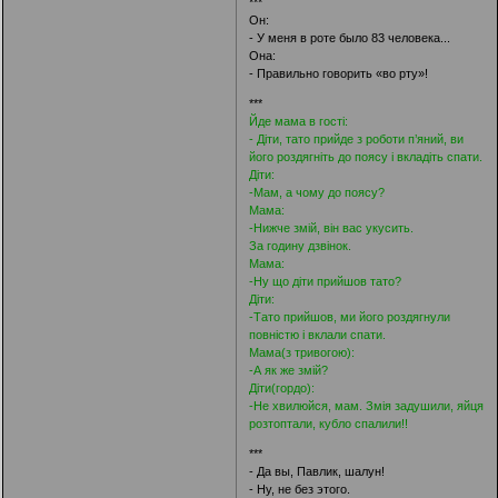
***
Он:
- У меня в роте было 83 человека...
Она:
- Правильно говорить «во рту»!
***
Йде мама в гості:
- Діти, тато прийде з роботи п’яний, ви
його роздягніть до поясу і вкладіть спати.
Діти:
-Мам, а чому до поясу?
Мама:
-Нижче змій, він вас укусить.
За годину дзвінок.
Мама:
-Ну що діти прийшов тато?
Діти:
-Тато прийшов, ми його роздягнули
повністю і вклали спати.
Мама(з тривогою):
-А як же змій?
Діти(гордо):
-Не хвилюйся, мам. Змія задушили, яйця
розтоптали, кубло спалили!!
***
- Да вы, Павлик, шалун!
- Ну, не без этого.