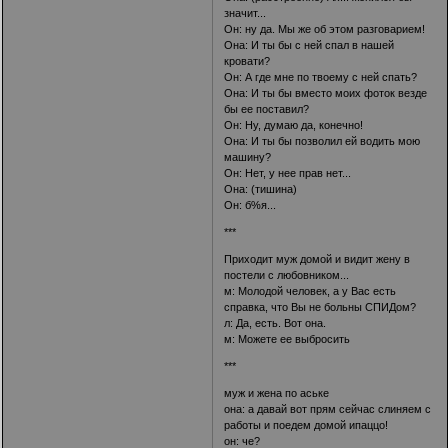
значит...
Он: ну да. Мы же об этом разговарием!
Она: И ты бы с ней спал в нашей
кровати?
Он: А где мне по твоему с ней спать?
Она: И ты бы вместо моих фоток везде
бы ее поставил?
Он: Ну, думаю да, конечно!
Она: И ты бы позволил ей водить мою
машину?
Он: Нет, у нее прав нет...
Она: (тишина)
Он: б%я...
***
Приходит муж домой и видит жену в
постели с любовником...
м: Молодой человек, а у Вас есть
справка, что Вы не больны СПИДом?
л: Да, есть. Вот она.
м: Можете ее выбросить
***
муж и жена по аське
она: а давай вот прям сейчас слиняем с
работы и поедем домой ипаццо!
он: че?