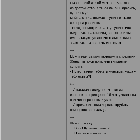
глаз, о такой любой мечтает. Все знают
её достоинства, а ты её хочешь бросить,
ну почему?
Мойша молча снимает туфлю и ставит
её перед раввином:
- Ребе, посмотрите на эту туфлю. Все
видят, как она красива, все хотели бы
иметь такую туфлю. Но только я один
знаю, как эта сволочь мне жмёт!
***
Муж играет за компьютером в стрелялки.
Жена, пытаясь привлечь внимание
супруга:
- Ну вот зачем тебе эти монстры, когда у
тебя есть я?!
***
...И нагадала колдунья, что когда
исполнится принцессе 16 лет, уколет она
пальчик веретеном и умрет.
...И приказал, тогда король отрубить
принцессе все пальцы.
***
Жена — мужу:
— Вова! Купи мне ковер!
— Пока летай на метле!