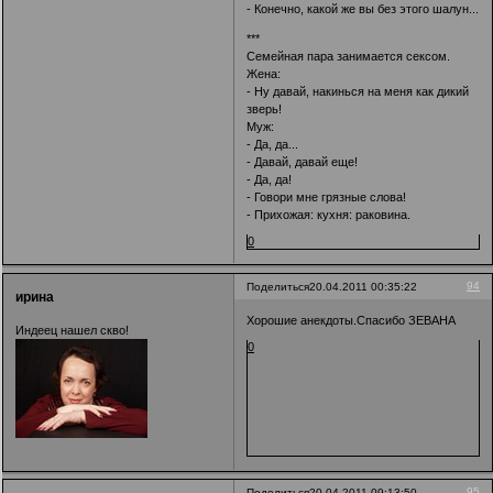
- Конечно, какой же вы без этого шалун...
***
Семейная пара занимается сексом.
Жена:
- Ну давай, накинься на меня как дикий
зверь!
Муж:
- Да, да...
- Давай, давай еще!
- Да, да!
- Говори мне грязные слова!
- Прихожая: кухня: раковина.
0
94
Поделиться
20.04.2011 00:35:22
ирина
Хорошие анекдоты.Спасибо ЗЕВАНА
Индеец нашел скво!
0
95
Поделиться
20.04.2011 09:13:50