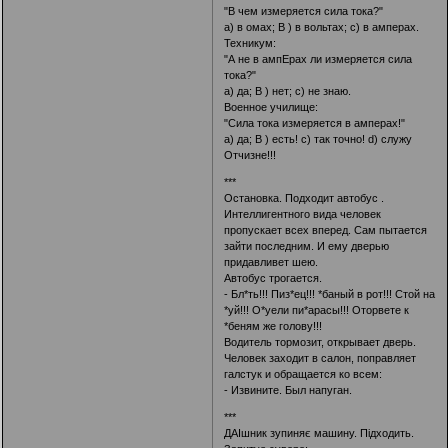
"В чем измеряется сила тока?"
a) в омах; B ) в вольтах; c) в амперах.
Техникум:
"А не в ампЕрах ли измеряется сила
тока?"
a) да; B ) нет; c) не знаю.
Военное училище:
"Сила тока измеряется в амперах!"
a) да; B ) есть! c) так точно! d) служу
Отчизне!!!
***
Остановка. Подходит автобус .
Интеллигентного вида человек
пропускает всех вперед. Сам пытается
зайти последним. И ему дверью
придавливет шею.
Автобус трогается.
- Бл*ть!!! Пиз*ец!!! *баный в рот!!! Стой на
*уй!!! О*уели пи*арасы!!! Оторвете к
*беням же голову!!!
Водитель тормозит, открывает дверь.
Человек заходит в салон, поправляет
галстук и обращается ко всем:
- Извините. Был напуган.
***
ДАІшник зупиняє машину. Підходить.