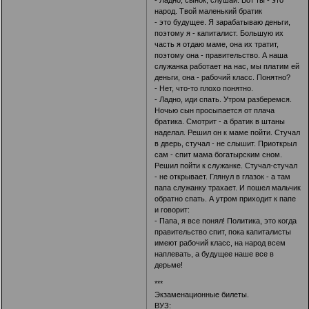
- Ладно, сынок, слушай. Вот ты - это
народ. Твой маленький братик
- это будущее. Я зарабатываю деньги,
поэтому я - капиталист. Большую их
часть я отдаю маме, она их тратит,
поэтому она - правительство. А наша
служанка работает на нас, мы платим ей
деньги, она - рабочий класс. Понятно?
- Нет, что-то плохо понятно.
- Ладно, иди спать. Утром разберемся.
Ночью сын просыпается от плача
братика. Смотрит - а братик в штаны
наделал. Решил он к маме пойти. Стучал
в дверь, стучал - не слышит. Приоткрыл
сам - спит мама богатырским сном.
Решил пойти к служанке. Стучал-стучал
- не открывает. Глянул в глазок - а там
папа служанку трахает. И пошел мальчик
обратно спать. А утром приходит к папе
и говорит:
- Папа, я все понял! Политика, это когда
правительство спит, пока капиталисты
имеют рабочий класс, на народ всем
наплевать, а будущее наше все в
дерьме!
***
Экзаменационные билеты.
ВУЗ: