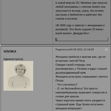
в новой версии ОС Windows при запуске
любой программы с ключом /buben она
запускается всегда, сразу, без всяких
настроек и библиотек и работает без
глюков и косяков.
«В 1969 году я завязал с женщинами и
выпивкой. Это были худшие 20 минут
моей жизни». Джордж Бест
0
99
Поделиться
19.05.2011 12:18:56
VOVOKA
Женщина прибыла к вратам рая, где ее
Администратор
встречает святой Петр.
Ожидая своей очереди, она
разговорилась с Петром и вдруг слышит
душераздирающий крик.
Женщина испуганно спрашивает святого
Петра:
- Что случилось?
- О, не беспокойтесь! Это просто
новоприбывшему вырезают отверстие в
голове для ореола.
Через короткое время опять раздается
страшный крик. Еще более испуганно
женщина вопрошает: