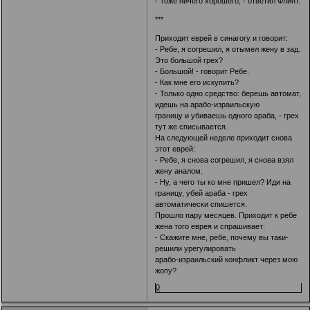
- Тоже ничего хорошего, - ответил Флинт.
***
Приходит еврей в синагогу и говорит:
- Ребе, я согрешил, я отымел жену в зад.
Это большой грех?
- Большой! - говорит Ребе.
- Как мне его искупить?
- Только одно средство: берешь автомат,
идешь на арабо-израильскую
границу и убиваешь одного араба, - грех
тут же списывается.
На следующей неделе приходит снова
этот еврей:
- Ребе, я снова согрешил, я снова взял
жену аналом.
- Ну, а чего ты ко мне пришел? Иди на
границу, убей араба - грех
автоматически спишется.
Прошло пару месяцев. Приходит к ребе
жена того еврея и спрашивает:
- Скажите мне, ребе, почему вы таки-
решили урегулировать
арабо-израильский конфликт через мою
жопу?
0