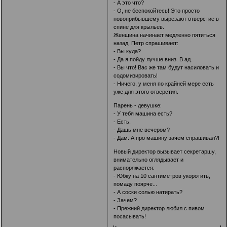
- А это что?
- О, не беспокойтесь! Это просто
новоприбывшему вырезают отверстие в
спине для крыльев.
Женщина начинает медленно пятиться
назад. Петр спрашивает:
- Вы куда?
- Да я пойду лучше вниз. В ад.
- Вы что! Вас же там будут насиловать и
содомизировать!
- Ничего, у меня по крайней мере есть
уже для этого отверстия.
Парень - девушке:
- У тебя машина есть?
- Есть.
- Дашь мне вечером?
- Дам. А про машину зачем спрашивал?!
Новый директор вызывает секретаршу,
внимательно оглядывает и
распоряжается:
- Юбку на 10 сантиметров укоротить,
помаду поярче...
- А соски солью натирать?
- Зачем?
- Прежний директор любил с пивом
посасывать!