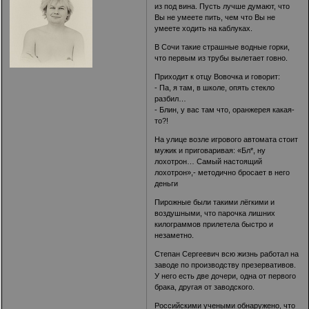
из под вина. Пусть лучше думают, что
Вы не умеете пить, чем что Вы не
умеете ходить на каблуках.
В Сочи такие страшные водные горки,
что первым из трубы вылетает говно.
Приходит к отцу Вовочка и говорит:
- Па, я там, в школе, опять стекло
разбил…
- Блин, у вас там что, оранжерея какая-
то?!
На улице возле игрового автомата стоит
мужик и приговаривая: «Бл*, ну
лохотрон… Самый настоящий
лохотрон»,- методично бросает в него
деньги
Пирожные были такими лёгкими и
воздушными, что парочка лишних
килограммов прилетела быстро и
незаметно.
Степан Сергеевич всю жизнь работал на
заводе по производству презервативов.
У него есть две дочери, одна от первого
брака, другая от заводского.
Российскими учеными обнаружено, что