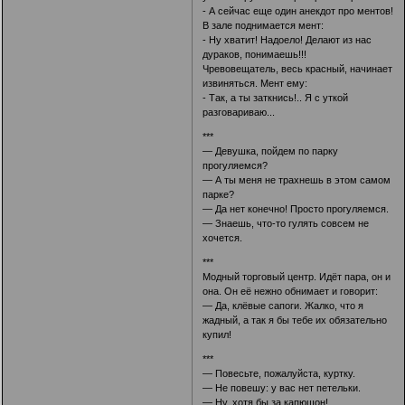
- А сейчас еще один анекдот про ментов!
В зале поднимается мент:
- Ну хватит! Надоело! Делают из нас
дураков, понимаешь!!!
Чревовещатель, весь красный, начинает
извиняться. Мент ему:
- Так, а ты заткнись!.. Я с уткой
разговариваю...
***
— Девушка, пойдем по парку
прогуляемся?
— А ты меня не трахнешь в этом самом
парке?
— Да нет конечно! Просто прогуляемся.
— Знаешь, что-то гулять совсем не
хочется.
***
Модный торговый центр. Идёт пара, он и
она. Он её нежно обнимает и говорит:
— Да, клёвые сапоги. Жалко, что я
жадный, а так я бы тебе их обязательно
купил!
***
— Повесьте, пожалуйста, куртку.
— Не повешу: у вас нет петельки.
— Ну, хотя бы за капюшон!