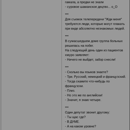
гамала, а предки не знали
- суровое шаманское децтво... о_О
***
Для съемок телепередачи "Жди меня"
требуются люди, которые могут плакать
при виде абсолютно незнакомых людей.
***
В сумасшедшем доме группа больных
решилась на побег.
На следующий день один из пациентов
хмуро заявляет:
- Ничего не выйдет, забор снесли!
***
- Сколько вы языков знаете?
- Три. Русский, немецкий и французский.
- Тогда скажите что-нибудь по
французски.
- Плиз.
- Но это же по английски!
- Значит, я знаю четыре.
***
Один депутат звонит другому:
- Ты щас где?
- В ДУМЕ.
- А на каком уровне?