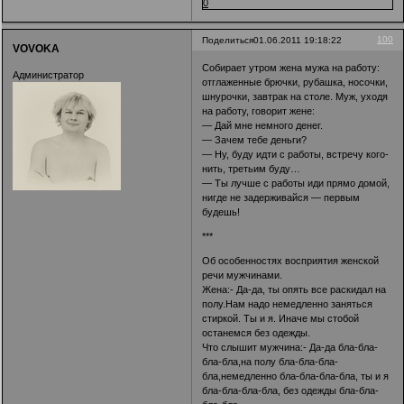
0
100
Поделиться
01.06.2011 19:18:22
VOVOKA
Собирает утром жена мужа на работу:
Администратор
отглаженные брючки, рубашка, носочки,
шнурочки, завтрак на столе. Муж, уходя
на работу, говорит жене:
— Дай мне немного денег.
— Зачем тебе деньги?
— Ну, буду идти с работы, встречу кого-
нить, третьим буду…
— Ты лучше с работы иди прямо домой,
нигде не задерживайся — первым
будешь!
***
Об особенностях восприятия женской
речи мужчинами.
Жена:- Да-да, ты опять все раскидал на
полу.Нам надо немедленно заняться
стиркой. Ты и я. Иначе мы стобой
останемся без одежды.
Что слышит мужчина:- Да-да бла-бла-
бла-бла,на полу бла-бла-бла-
бла,немедленно бла-бла-бла-бла, ты и я
бла-бла-бла-бла, без одежды бла-бла-