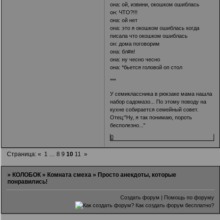
она: ой, извини, окошком ошиблась
он: ЧТО?!!!
она: ой нет
она: это я окошком ошиблась когда
писала что окошком ошиблась
он: дома поговорим
она: бл#я!
она: ну чесно чесно
она: *бьется головой оп стол
***
У семиклассника в рюкзаке мама нашла
набор садомазо... По этому поводу на
кухне собирается семейный совет.
Отец:"Ну, я так понимаю, пороть
бесполезно..."
0
Страница:
«
1
…
8
9
10
11
»
»
КОЛОБОК
»
Комната смеха
»
Просто анекдоты, которые
понравились!
Создать форум
|
Помощь по форуму