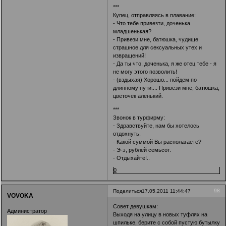
***
Купец, отправляясь в плавание:
- Что тебе привезти, доченька
младшенькая?
- Привези мне, батюшка, чудище
страшное для сексуальных утех и
извращений!
- Да ты что, доченька, я же отец тебе - я
не могу этого позволить!
- (вздыхая) Хорошо... пойдем по
длинному пути.... Привези мне, батюшка,
цветочек аленький.
***
Звонок в турфирму:
- Здравствуйте, нам бы хотелось
отдохнуть.
- Какой суммой Вы располагаете?
- Э-э, рублей семьсот.
- Отдыхайте!..
0
98
Поделиться
17.05.2011 11:44:47
VOVOKA
Совет девушкам:
Администратор
Выходя на улицу в новых туфлях на
шпильке, берите с собой пустую бутылку