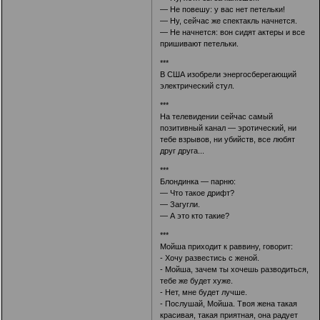
— Не повешу: у вас нет петельки!
— Ну, сейчас же спектакль начнется.
— Не начнется: вон сидят актеры и все
пришивают петельки.
***
В США изобрели энергосберегающий
электрический стул.
***
На телевидении сейчас самый
позитивный канал — эротический, ни
тебе взрывов, ни убийств, все любят
друг друга...
***
Блондинка — парню:
— Что такое дрифт?
— Загугли.
— А это кто такие?
***
Мойша приходит к раввину, говорит:
- Хочу развестись с женой.
- Мойша, зачем ты хочешь разводиться,
тебе же будет хуже.
- Нет, мне будет лучше.
- Послушай, Мойша. Твоя жена такая
красивая, такая приятная, она радует