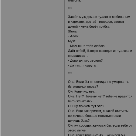
бла-бла.
***
Зашёл муж дома в туалет с мобильным
в кармане, достаёт телефон, звонит
домой - жена берёт трубку:
Жена:
- Алло!
Муж:
- Малыш, я тебя люблю...
Даёт отбой, быстро выходит из туалета и
спрашивает:
- Дорогая, кто звонил?
- Да так... подруга...
***
Она: Если бы я неожиданно умерла, ты
бы женился снова?
Он: Конечно, нет...
Она: Нет? Почему нет? тебе не нравится
быть женатым?
Он: ну причем тут это?
Она: Еще как причем, с какой стати ты
не хочешь больше жениться если
ценишь брак?
Он: ну хорошо, женился бы, если тебе от
этого легче...
Она: (расстроенно) Ах... женился бы