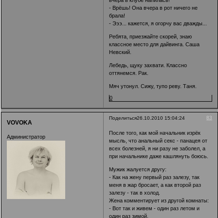
вчера в клубе напилась!
- Врёшь! Она вчера в рот ничего не
брала!
- Эээ... кажется, я огорчу вас дважды...
Ребята, приезжайте скорей, знаю
классное место для дайвинга. Саша
Невский.
Лебедь, щуку захвати. Классно
оттянемся. Рак.
Мяч утонул. Сижу, тупо реву. Таня.
0
83
Поделиться
26.10.2010 15:04:24
VOVOKA
После того, как мой начальник изрёк
Администратор
мысль, что анальный секс - панацея от
всех болезней, я ни разу не заболел, а
при начальнике даже кашлянуть боюсь.
Мужик жалуется другу:
- Как на жену первый раз залезу, так
меня в жар бросает, а как второй раз
залезу - так в холод.
Жена комментирует из другой комнаты:
- Вот так и живем - один раз летом и
один раз зимой.