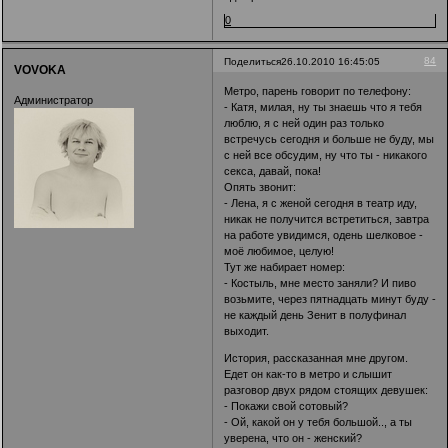
0
84
Поделиться
26.10.2010 16:45:05
VOVOKA
Метро, парень говорит по телефону:
Администратор
- Катя, милая, ну ты знаешь что я тебя
люблю, я с ней один раз только
встречусь сегодня и больше не буду, мы
с ней все обсудим, ну что ты - никакого
секса, давай, пока!
Опять звонит:
- Лена, я с женой сегодня в театр иду,
никак не получится встретиться, завтра
на работе увидимся, одень шелковое -
моё любимое, целую!
Тут же набирает номер:
- Костыль, мне место заняли? И пиво
возьмите, через пятнадцать минут буду -
не каждый день Зенит в полуфинал
выходит.
История, рассказанная мне другом.
Едет он как-то в метро и слышит
разговор двух рядом стоящих девушек:
- Покажи свой сотовый?
- Ой, какой он у тебя большой.., а ты
уверена, что он - женский?