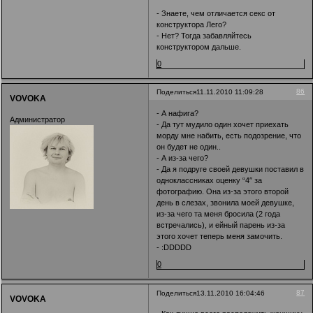
- Знаете, чем отличается секс от
конструктора Лего?
- Нет? Тогда забавляйтесь
конструктором дальше.
0
86
Поделиться
11.11.2010 11:09:28
VOVOKA
- А нафига?
Администратор
- Да тут мудило один хочет приехать
морду мне набить, есть подозрение, что
он будет не один..
- А из-за чего?
- Да я подруге своей девушки поставил в
одноклассниках оценку “4″ за
фотографию. Она из-за этого второй
день в слезах, звонила моей девушке,
из-за чего та меня бросила (2 года
встречались), и ейный парень из-за
этого хочет теперь меня замочить.
- :DDDDD
0
87
Поделиться
13.11.2010 16:04:46
VOVOKA