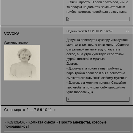
- Очень просто. Я себя плохо вел, и мне
за обедом не дали тех замечательных
грибов, которых насобирал в лесу папа.
0
90
Поделиться
26.11.2010 20:26:59
VOVOKA
Девушка приходит к доктору и жалуется,
Администратор
мол так и так, после пяти минут общения
с мужчиной не могу ему отказать в
сексе, а на утро чувствую себя такой
дурой, шлюхой и мразью...
Доктор:
- Дорогуша, я понял вашу проблему,
пара-тройка сеансов и вы с легкостью
сможете сказать "нет" любому мужчине!
- Доктор, вы меня не поняли. Сделайте
так, чтобы я по утрам себя шлюхой не
чувствовала! =)))
0
Страница:
«
1
…
7
8
9
10
11
»
»
КОЛОБОК
»
Комната смеха
»
Просто анекдоты, которые
понравились!