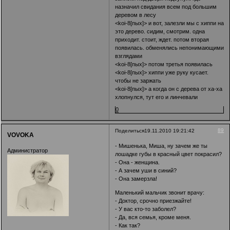
назначил свидания всем под большим
деревом в лесу
<koi-8[пых]> и вот, залезли мы с хиппи на
это дерево. сидим, смотрим. одна
приходит. стоит, ждет. потом вторая
появилась. обменялись непонимающими
взглядами
<koi-8[пых]> потом третья появилась
<koi-8[пых]> хиппи уже руку кусает.
чтобы не заржать
<koi-8[пых]> а когда он с дерева от ха-ха
хлопнулся, тут его и линчевали
0
89
Поделиться
19.11.2010 19:21:42
VOVOKA
- Мишенька, Миша, ну зачем же ты
Администратор
лошадке губы в красный цвет покрасил?
- Она - женщина.
- А зачем уши в синий?
- Она замерзла!
Маленький мальчик звонит врачу:
- Доктор, срочно приезжайте!
- У вас кто-то заболел?
- Да, вся семья, кроме меня.
- Как так?