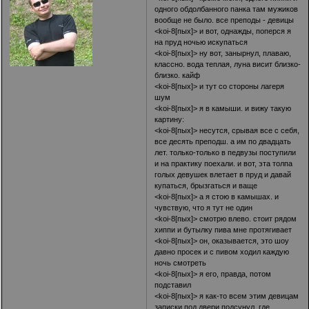
одного обдолбанного панка там мужиков
вообще не было. все преподы - девицы
<koi-8[пых]> и вот, однажды, поперся я
на пруд ночью искупаться
<koi-8[пых]> ну вот, занырнул, плаваю,
классно. вода теплая, луна висит близко-
близко. кайф
<koi-8[пых]> и тут со стороны лагеря
шум
<koi-8[пых]> я в камыши. и вижу такую
картину:
<koi-8[пых]> несутся, срывая все с себя,
все десять преподш. а им по двадцать
лет. только-только в педвузы поступили
и на практику поехали. и вот, эта толпа
голых девушек влетает в пруд и давай
купаться, брызгаться и ваще
<koi-8[пых]> а я стою в камышах. и
чувствую, что я тут не один
<koi-8[пых]> смотрю влево. стоит рядом
хиппи и бутылку пива мне протягивает
<koi-8[пых]> он, оказывается, это шоу
давно просек и с пивом ходил каждую
ночь смотреть
<koi-8[пых]> я его, правда, потом
подставил
<koi-8[пых]> я как-то всем этим девицам
записки под двери подсунул. где