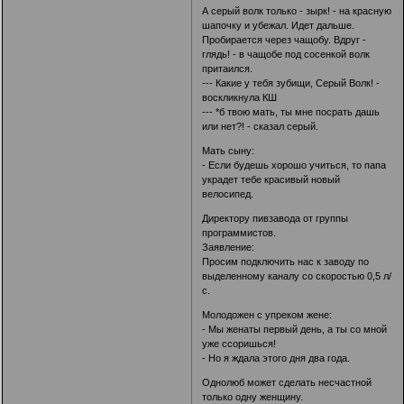
А серый волк только - зырк! - на красную
шапочку и убежал. Идет дальше.
Пробирается через чащобу. Вдруг -
глядь! - в чащобе под сосенкой волк
притаился.
--- Какие у тебя зубищи, Серый Волк! -
воскликнула КШ
--- *б твою мать, ты мне посрать дашь
или нет?! - сказал серый.
Мать сыну:
- Если будешь хорошо учиться, то папа
украдет тебе красивый новый
велосипед.
Директору пивзавода от группы
программистов.
Заявление:
Просим подключить нас к заводу по
выделенному каналу со скоростью 0,5 л/
с.
Молодожен с упреком жене:
- Мы женаты первый день, а ты со мной
уже ссоришься!
- Но я ждала этого дня два года.
Однолюб может сделать несчастной
только одну женщину.