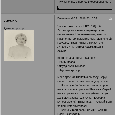
- Ну конечно, в нем же виброзвонок есть
0
85
Поделиться
06.11.2010 23:13:51
VOVOKA
Знаете, что такое СЕКС-РОДЕО?
Администратор
Это когда вы ставите партнершу на
четвереньки. Начинаете медленно и
плавно, потом наклоняетесь, шепчете ей
на ушко: "Твоя подруга делает это
лучше", и пытаетесь удержаться 8
секунд...
Мент останавливает машину:
- Ваши права.
Оттуда пьяный голос:
- Администратор...
Идет Красная Шапочка по лесу. Вдруг
видит - сидит серый волк под деревом.
--- Какие у тебя большие глаза,. серый
волк! - сказала Красная Шапочка. Серый
волк сорвался с места и убежал. Идет
дальше Красная Шапочка. Перешла
ручеек лесной. Вдруг видит - Серый Волк
за пеньком притаился.
--- Какие у тебя большие уши, Серый
Волк! - сказала КШ