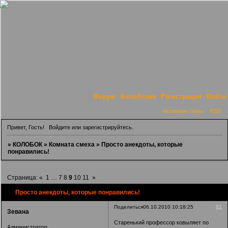
Форум
Колобчане
Регистрация
Войти
Активные темы
RSS
Привет, Гость!
Войдите
или
зарегистрируйтесь
.
»
КОЛОБОК
»
Комната смеха
»
Просто анекдоты, которые
понравились!
Страница:
«
1
…
7
8
9
10
11
»
Просто анекдоты, которые понравились!
81
Поделиться
06.10.2010 10:18:25
Зевана
Старенький профессор ковыляет по
Администратор