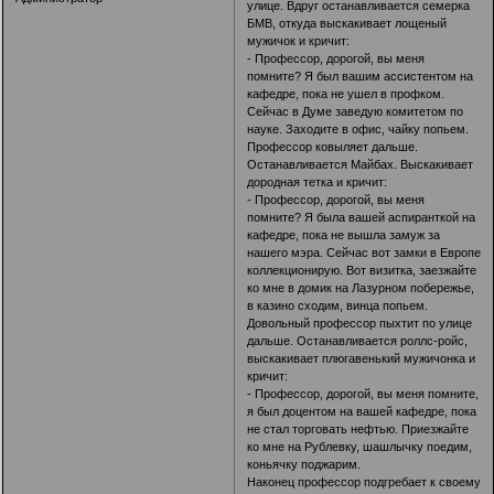
улице. Вдруг останавливается семерка
БМВ, откуда выскакивает лощеный
мужичок и кричит:
- Профессор, дорогой, вы меня
помните? Я был вашим ассистентом на
кафедре, пока не ушел в профком.
Сейчас в Думе заведую комитетом по
науке. Заходите в офис, чайку попьем.
Профессор ковыляет дальше.
Останавливается Майбах. Выскакивает
дородная тетка и кричит:
- Профессор, дорогой, вы меня
помните? Я была вашей аспиранткой на
кафедре, пока не вышла замуж за
нашего мэра. Сейчас вот замки в Европе
коллекционирую. Вот визитка, заезжайте
ко мне в домик на Лазурном побережье,
в казино сходим, винца попьем.
Довольный профессор пыхтит по улице
дальше. Останавливается роллс-ройс,
выскакивает плюгавенький мужичонка и
кричит:
- Профессор, дорогой, вы меня помните,
я был доцентом на вашей кафедре, пока
не стал торговать нефтью. Приезжайте
ко мне на Рублевку, шашлычку поедим,
коньячку поджарим.
Наконец профессор подгребает к своему