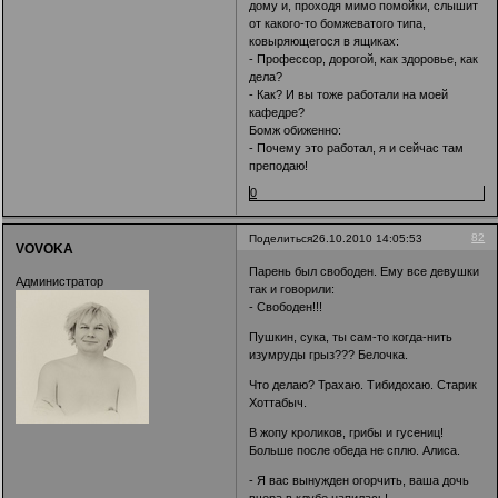
дому и, проходя мимо помойки, слышит
от какого-то бомжеватого типа,
ковыряющегося в ящиках:
- Профессор, дорогой, как здоровье, как
дела?
- Как? И вы тоже работали на моей
кафедре?
Бомж обиженно:
- Почему это работал, я и сейчас там
преподаю!
0
82
Поделиться
26.10.2010 14:05:53
VOVOKA
Парень был свободен. Ему все девушки
Администратор
так и говорили:
- Свободен!!!
Пушкин, сука, ты сам-то когда-нить
изумруды грыз??? Белочка.
Что делаю? Трахаю. Тибидохаю. Старик
Хоттабыч.
В жопу кроликов, грибы и гусениц!
Больше после обеда не сплю. Алиса.
- Я вас вынужден огорчить, ваша дочь