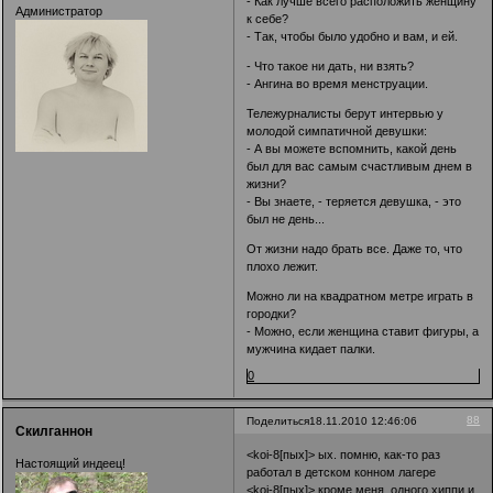
- Как лучше всего расположить женщину
Администратор
к себе?
- Так, чтобы было удобно и вам, и ей.
- Что такое ни дать, ни взять?
- Ангина во время менструации.
Тележурналисты берут интервью у
молодой симпатичной девушки:
- А вы можете вспомнить, какой день
был для вас самым счастливым днем в
жизни?
- Вы знаете, - теряется девушка, - это
был не день...
От жизни надо брать все. Даже то, что
плохо лежит.
Можно ли на квадратном метре играть в
городки?
- Можно, если женщина ставит фигуры, а
мужчина кидает палки.
0
88
Поделиться
18.11.2010 12:46:06
Скилганнон
<koi-8[пых]> ых. помню, как-то раз
Настоящий индеец!
работал в детском конном лагере
<koi-8[пых]> кроме меня, одного хиппи и