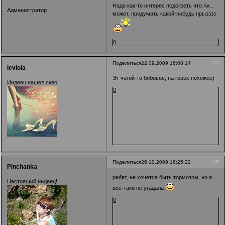
Надо как-то интерес подогреть что ли...
Администратор
может, придумать какой-нибудь прызззз
0
17
Поделиться
22.09.2009 16:08:14
leviola
Эт чегой-то бобовое, на горох похожее)
Индеец нашел скво!
0
18
Поделиться
26.10.2009 16:25:22
Pinchanka
ребят, не хочется быть тормозом, но я
Настоящий индеец!
все-таки не угадала
0