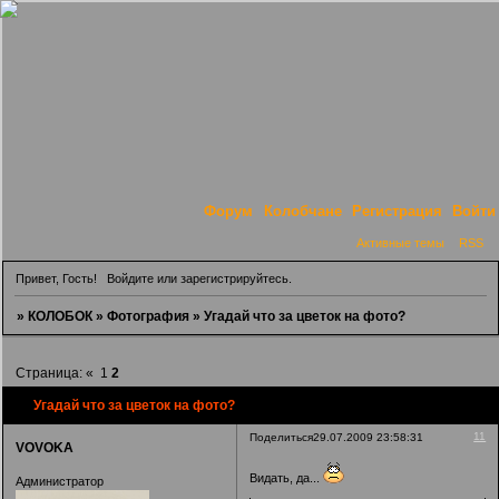
Форум
Колобчане
Регистрация
Войти
Активные темы
RSS
Привет, Гость!
Войдите
или
зарегистрируйтесь
.
»
КОЛОБОК
»
Фотография
»
Угадай что за цветок на фото?
Страница:
«
1
2
Угадай что за цветок на фото?
11
Поделиться
29.07.2009 23:58:31
VOVOKA
Видать, да...
Администратор