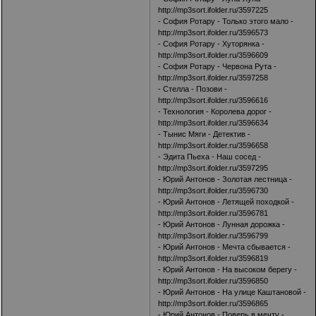
http://mp3sort.ifolder.ru/3597225
- София Ротару - Только этого мало -
http://mp3sort.ifolder.ru/3596573
- София Ротару - Хуторянка -
http://mp3sort.ifolder.ru/3596609
- София Ротару - Червона Рута -
http://mp3sort.ifolder.ru/3597258
- Стелла - Позови -
http://mp3sort.ifolder.ru/3596616
- Технология - Королева дорог -
http://mp3sort.ifolder.ru/3596634
- Тынис Мяги - Детектив -
http://mp3sort.ifolder.ru/3596658
- Эдита Пьеха - Наш сосед -
http://mp3sort.ifolder.ru/3597295
- Юрий Антонов - Золотая лестница -
http://mp3sort.ifolder.ru/3596730
- Юрий Антонов - Летящей походкой -
http://mp3sort.ifolder.ru/3596781
- Юрий Антонов - Лунная дорожка -
http://mp3sort.ifolder.ru/3596799
- Юрий Антонов - Мечта сбывается -
http://mp3sort.ifolder.ru/3596819
- Юрий Антонов - На высоком берегу -
http://mp3sort.ifolder.ru/3596850
- Юрий Антонов - На улице Каштановой -
http://mp3sort.ifolder.ru/3596865
- Юрий Антонов - Поверь в мечту -