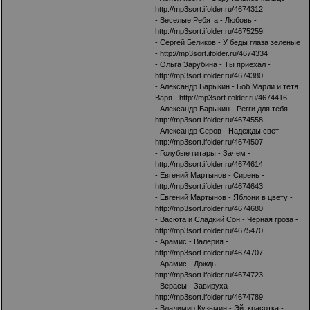
http://mp3sort.ifolder.ru/4674312
- Веселые Ребята - Любовь -
http://mp3sort.ifolder.ru/4675259
- Сергей Беликов - У беды глаза зеленые
-
http://mp3sort.ifolder.ru/4674334
- Ольга Зарубина - Ты приехал -
http://mp3sort.ifolder.ru/4674380
- Александр Барыкин - Боб Марли и тетя
Варя -
http://mp3sort.ifolder.ru/4674416
- Александр Барыкин - Регги для тебя -
http://mp3sort.ifolder.ru/4674558
- Александр Серов - Надежды свет -
http://mp3sort.ifolder.ru/4674507
- Голубые гитары - Зачем -
http://mp3sort.ifolder.ru/4674614
- Евгений Мартынов - Сирень -
http://mp3sort.ifolder.ru/4674643
- Евгений Мартынов - Яблони в цвету -
http://mp3sort.ifolder.ru/4674680
- Васюта и Сладкий Сон - Чёрная гроза -
http://mp3sort.ifolder.ru/4675470
- Арамис - Валерия -
http://mp3sort.ifolder.ru/4674707
- Арамис - Дождь -
http://mp3sort.ifolder.ru/4674723
- Верасы - Завируха -
http://mp3sort.ifolder.ru/4674789
- Владимир Кузьмин - Эй, красотка -