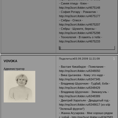
- Синяя птица - Клен -
http://mp3sort.ifolder.ru/4675148
- София Ротару - Романтик -
http://mp3sort.ifolder.ru/4675177
- Сябры - Олеся -
http://mp3sort.ifolder.ru/4675207
- Сябры - Шумите, березы -
http://mp3sort.ifolder.ru/4675298
- Технология - В память о тебе -
http://mp3sort.ifolder.ru/4675233
0
5
Поделиться
03.09.2009 11:21:09
VOVOKA
- Вахтанг Кикабидзе - Пожелание -
Администратор
http://mp3sort.ifolder.ru/6348050
- Вика Цыганова - Кому это надо -
http://mp3sort.ifolder.ru/6347345
- Владимир Шурочкин - Гудбай, бэби -
http://mp3sort.ifolder.ru/6348429
- Владимир Шурочкин - Эммануэль -
http://mp3sort.ifolder.ru/6348389
- Дмитрий Харатьян - Двадцатый год -
http://mp3sort.ifolder.ru/6348617
(из к/ф
"Зеленый фургон")
- Жанна Агузарова - Мне хорошо рядом
с тобой -
http://mp3sort.ifolder.ru/6347583