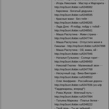
- Игорь Николаев - Мастер и Маргарита -
http://mp3sort.ifolder.ru/6348082
- Каролина - Богатый дедушка -
http://mp3sort.ifolder.ru/6348595
- Красные маки - Без тебя -
http://mp3sort.ifolder.ru/6348265
- Лада Дэнс -Я пойду, пойду с тобой -
http://mp3sort.ifolder.ru/6348561
- Маша Распутина - Живи страна -
http://mp3sort.ifolder.ru/6347744
- Маша Распутина - Отпустите меня в
Гималаи -
http://mp3sort.ifolder.ru/6347898
- Маша Распутина - Ой, мама, ой -
http://mp3sort.ifolder.ru/6347946
- Наталья Гулькина - Солнце горит -
http://mp3sort.ifolder.ru/6348450
- Николай Гнатюк - Малиновый звон - -
http://mp3sort.ifolder.ru/6347768
- Нескучный сад - Вика-Виктория -
http://mp3sort.ifolder.ru/6348552
- Олег Анофриев - Российская дорога -
http://mp3sort.ifolder.ru/6347836
(из к/ф
"Гардемарины, вперед!")
- Рома Жуков - Млечный путь -
http://mp3sort.ifolder.ru/6347994
- Татьяна Маркова - Платье белое -
http://mp3sort.ifolder.ru/6348222
- Твой день - Ты не забывай -