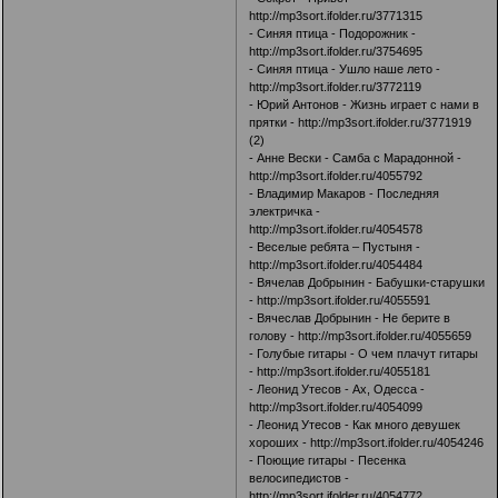
http://mp3sort.ifolder.ru/3771315
- Синяя птица - Подорожник -
http://mp3sort.ifolder.ru/3754695
- Синяя птица - Ушло наше лето -
http://mp3sort.ifolder.ru/3772119
- Юрий Антонов - Жизнь играет с нами в
прятки -
http://mp3sort.ifolder.ru/3771919
(2)
- Анне Вески - Самба с Марадонной -
http://mp3sort.ifolder.ru/4055792
- Владимир Макаров - Последняя
электричка -
http://mp3sort.ifolder.ru/4054578
- Веселые ребята – Пустыня -
http://mp3sort.ifolder.ru/4054484
- Вячелав Добрынин - Бабушки-старушки
-
http://mp3sort.ifolder.ru/4055591
- Вячеслав Добрынин - Не берите в
голову -
http://mp3sort.ifolder.ru/4055659
- Голубые гитары - О чем плачут гитары
-
http://mp3sort.ifolder.ru/4055181
- Леонид Утесов - Ах, Одесса -
http://mp3sort.ifolder.ru/4054099
- Леонид Утесов - Как много девушек
хороших -
http://mp3sort.ifolder.ru/4054246
- Поющие гитары - Песенка
велосипедистов -
http://mp3sort.ifolder.ru/4054772