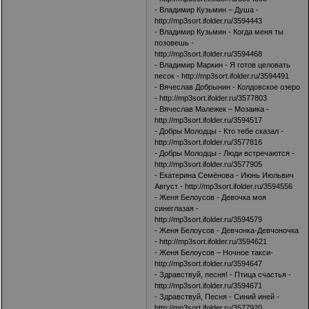
- Владимир Кузьмин – Душа -
http://mp3sort.ifolder.ru/3594443
- Владимир Кузьмин - Когда меня ты
позовешь -
http://mp3sort.ifolder.ru/3594468
- Владимир Маркин - Я готов целовать
песок -
http://mp3sort.ifolder.ru/3594491
- Вячеслав Добрынин - Колдовское озеро
-
http://mp3sort.ifolder.ru/3577803
- Вячеслав Малежек – Мозаика -
http://mp3sort.ifolder.ru/3594517
- Добры Молодцы - Кто тебе сказал -
http://mp3sort.ifolder.ru/3577816
- Добры Молодцы - Люди встречаются -
http://mp3sort.ifolder.ru/3577905
- Екатерина Семёнова - Июнь Июльвич
Август -
http://mp3sort.ifolder.ru/3594556
- Женя Белоусов - Девочка моя
синеглазая -
http://mp3sort.ifolder.ru/3594579
- Женя Белоусов - Девчонка-Девчоночка
-
http://mp3sort.ifolder.ru/3594621
- Женя Белоусов – Ночное такси-
http://mp3sort.ifolder.ru/3594647
- Здравствуй, песня! - Птица счастья -
http://mp3sort.ifolder.ru/3594671
- Здравствуй, Песня - Синий иней -
http://mp3sort.ifolder.ru/3577920