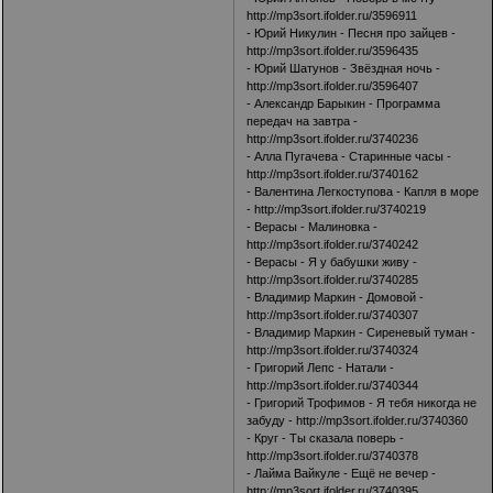
http://mp3sort.ifolder.ru/3596911
- Юрий Никулин - Песня про зайцев -
http://mp3sort.ifolder.ru/3596435
- Юрий Шатунов - Звёздная ночь -
http://mp3sort.ifolder.ru/3596407
- Александр Барыкин - Программа
передач на завтра -
http://mp3sort.ifolder.ru/3740236
- Алла Пугачева - Старинные часы -
http://mp3sort.ifolder.ru/3740162
- Валентина Легкоступова - Капля в море
-
http://mp3sort.ifolder.ru/3740219
- Верасы - Малиновка -
http://mp3sort.ifolder.ru/3740242
- Верасы - Я у бабушки живу -
http://mp3sort.ifolder.ru/3740285
- Владимир Маркин - Домовой -
http://mp3sort.ifolder.ru/3740307
- Владимир Маркин - Сиреневый туман -
http://mp3sort.ifolder.ru/3740324
- Григорий Лепс - Натали -
http://mp3sort.ifolder.ru/3740344
- Григорий Трофимов - Я тебя никогда не
забуду -
http://mp3sort.ifolder.ru/3740360
- Круг - Ты сказала поверь -
http://mp3sort.ifolder.ru/3740378
- Лайма Вайкуле - Ещё не вечер -
http://mp3sort.ifolder.ru/3740395