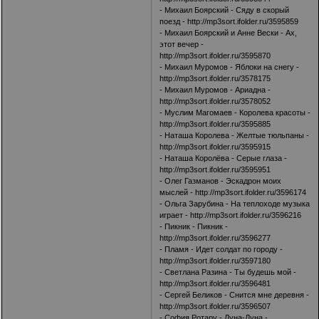
- Михаил Боярский - Сяду в скорый
поезд -
http://mp3sort.ifolder.ru/3595859
- Михаил Боярский и Анне Вески - Ах,
этот вечер -
http://mp3sort.ifolder.ru/3595870
- Михаил Муромов - Яблоки на снегу -
http://mp3sort.ifolder.ru/3578175
- Михаил Муромов - Ариадна -
http://mp3sort.ifolder.ru/3578052
- Муслим Магомаев - Королева красоты -
http://mp3sort.ifolder.ru/3595885
- Наташа Королева - Желтые тюльпаны -
http://mp3sort.ifolder.ru/3595915
- Наташа Королёва - Серые глаза -
http://mp3sort.ifolder.ru/3595951
- Олег Газманов - Эскадрон моих
мыслей -
http://mp3sort.ifolder.ru/3596174
- Ольга Зарубина - На теплоходе музыка
играет -
http://mp3sort.ifolder.ru/3596216
- Пикник - Пикник -
http://mp3sort.ifolder.ru/3596277
- Пламя - Идет солдат по городу -
http://mp3sort.ifolder.ru/3597180
- Светлана Разина - Ты будешь мой -
http://mp3sort.ifolder.ru/3596481
- Сергей Беликов - Снится мне деревня -
http://mp3sort.ifolder.ru/3596507
- София Ротару - Луна-Луна -