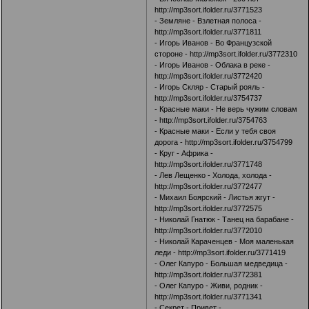
http://mp3sort.ifolder.ru/3771523
- Земляне - Взлетная полоса -
http://mp3sort.ifolder.ru/3771811
- Игорь Иванов - Во Французской
стороне -
http://mp3sort.ifolder.ru/3772310
- Игорь Иванов - Облака в реке -
http://mp3sort.ifolder.ru/3772420
- Игорь Скляр - Старый рояль -
http://mp3sort.ifolder.ru/3754737
- Красные маки - Не верь чужим словам
-
http://mp3sort.ifolder.ru/3754763
- Красные маки - Если у тебя своя
дорога -
http://mp3sort.ifolder.ru/3754799
- Круг - Африка -
http://mp3sort.ifolder.ru/3771748
- Лев Лещенко - Холода, холода -
http://mp3sort.ifolder.ru/3772477
- Михаил Боярский - Листья жгут -
http://mp3sort.ifolder.ru/3772575
- Николай Гнатюк - Танец на барабане -
http://mp3sort.ifolder.ru/3772010
- Николай Караченцев - Моя маленькая
леди -
http://mp3sort.ifolder.ru/3771419
- Олег Капуро - Большая медведица -
http://mp3sort.ifolder.ru/3772381
- Олег Капуро - Живи, родник -
http://mp3sort.ifolder.ru/3771341
- Секрет - Привет -