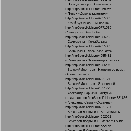
- Поющие гитары - Синей иней –
http://mp3sort.ifolder.ru/4055036
- Пламя - Дорога железная -
http://mp3sort.ifolder.ru/4055095
- Юрий Кузнецов - Лунная ночь -
http://mp3sort.ifolder.ru/3771593
Самоцветы - Али-Баба -
http://mp3sort.ifolder.ru/4055262
- Самоцветы – Колыбельная -
http://mp3sort.ifolder.ru/4055365
- Самоцветы - Лето, лето, лето -
http://mp3sort.ifolder.ru/4055431
- Самоцветы - Экипаж-одна семья -
http://mp3sort.ifolder.ru/4055476
- Валерий Леонтьев - Наедине со всеми
(Живи, Земля) -
http://mp3sort.ifolder.ru/4531630
- Валерий Леонтьев - Я заводной -
http://mp3sort.ifolder.ru/4531723
- Александр Барыкин - Летучий
голландец
http://mp3sort.ifolder.ru/4531836
- Александр Серов - Сюзанна -
http://mp3sort.ifolder.ru/4531667
- Вячеслав Добрынин - Вот увидишь -
http://mp3sort.ifolder.ru/4532051
- Вячеслав Добрынин - Где же ты была -
http://mp3sort.ifolder.ru/4532155
- Вячеслав Добрынин - Горько -