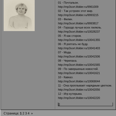
01 - Почтальон.
http://mp3sort.ifolder.ru/9961009
02 - Так устроен этот мир.
http://mp3sort.ifolder.ru/9993215
03 - Филин.
http://mp3sort.ifolder.ru/9993817
04 - Гораздо лучше всех пилюль.
http://mp3sort.ifolder.ru/10028237
05 - Я как сторож.
http://mp3sort.ifolder.ru/10041355
06 - Я роптать не буду.
http://mp3sort.ifolder.ru/10041403
07 - Мода.
http://mp3sort.ifolder.ru/10041506
08 - Черепаха.
http://mp3sort.ifolder.ru/10041565
09 - По завершенью новостей.
http://mp3sort.ifolder.ru/10041621
10 - Кавказ.
http://mp3sort.ifolder.ru/10069044
11 - Она проплывает нарядным цветком.
http://mp3sort.ifolder.ru/10042056
12 - Игр кутерьма.
http://mp3sort.ifolder.ru/10042220
0
Страница:
1
2
3
4
»