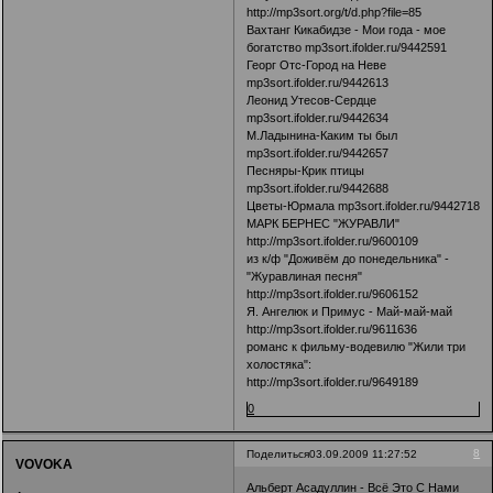
http://mp3sort.org/t/d.php?file=85
Вахтанг Кикабидзе - Мои года - мое
богатство mp3sort.ifolder.ru/9442591
Георг Отс-Город на Неве
mp3sort.ifolder.ru/9442613
Леонид Утесов-Сердце
mp3sort.ifolder.ru/9442634
М.Ладынина-Каким ты был
mp3sort.ifolder.ru/9442657
Песняры-Крик птицы
mp3sort.ifolder.ru/9442688
Цветы-Юрмала mp3sort.ifolder.ru/9442718
МАРК БЕРНЕС "ЖУРАВЛИ"
http://mp3sort.ifolder.ru/9600109
из к/ф "Доживём до понедельника" -
"Журавлиная песня"
http://mp3sort.ifolder.ru/9606152
Я. Ангелюк и Примус - Май-май-май
http://mp3sort.ifolder.ru/9611636
романс к фильму-водевилю "Жили три
холостяка":
http://mp3sort.ifolder.ru/9649189
0
8
Поделиться
03.09.2009 11:27:52
VOVOKA
Альберт Асадуллин - Всё Это С Нами