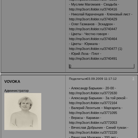
- Муслим Магомаев - Свадьба -
http://mp3sort.ifolder.ru/3740416
- Николай Караченцев - Кленовый лист -
http://mp3sort.ifolder.ru/3740429
- Олег Газманов - Эскадрон -
http://mp3sort.ifolder.ru/3740447
- Цветы - Честно говоря -
http://mp3sort.ifolder.ru/3740464
- Цветы - Юрмала -
http://mp3sort.ifolder.ru/3740477
(1)
- Юрий Лоза - Плот -
http://mp3sort.ifolder.ru/3740491
0
3
Поделиться
03.09.2009 11:17:12
VOVOKA
- Александр Барыкин - 20-00 -
Администратор
http://mp3sort.ifolder.ru/3772630
- Александр Барыкин - За той рекой -
http://mp3sort.ifolder.ru/3772164
- Валерий Леонтьев – Маргарита -
http://mp3sort.ifolder.ru/3771095
- Верасы - Караван -
http://mp3sort.ifolder.ru/3772053
- Вячеслав Добрынин - Синий туман -
http://mp3sort.ifolder.ru/3772220
- Вячеслав Малежек - 200 лет -