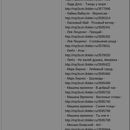
- Лада Дэнс - Танцы у моря -
http://mp3sort.ifolder.ru/3577996
- Лайма Вайкуле - Вернисаж -
http://mp3sort.ifolder.ru/3595314
- Ласковый Май - Розовый вечер -
http://mp3sort.ifolder.ru/3595341
- Лев Лещенко - Прощай -
http://mp3sort.ifolder.ru/3595392
- Лев Лещенко - Соловьиная роща -
http://mp3sort.ifolder.ru/3578011
- Любэ - Атас -
http://mp3sort.ifolder.ru/3578035
- Любэ - Не валяй дурака, Америка -
http://mp3sort.ifolder.ru/3595422
- Марк Бернес - Любимый город -
http://mp3sort.ifolder.ru/3595460
- Марк Бернес - Шаланды -
http://mp3sort.ifolder.ru/3595498
- Машина времени - В добрый час -
http://mp3sort.ifolder.ru/3595726
- Машина Времени - Вагонные споры -
http://mp3sort.ifolder.ru/3595740
- Машина времени - Синяя птица -
http://mp3sort.ifolder.ru/3595788
- Машина времени - Ты или я -
http://mp3sort.ifolder.ru/3595798
- Михаил Боярский - Ап! -
http://mp3sort.ifolder.ru/3595844