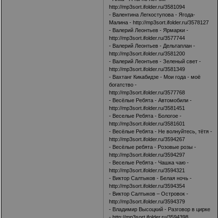
http://mp3sort.ifolder.ru/3581094
- Валентина Легкоступова - Ягода-
Малина -
http://mp3sort.ifolder.ru/3578127
- Валерий Леонтьев - Ярмарки -
http://mp3sort.ifolder.ru/3577744
- Валерий Леонтьев - Дельтаплан -
http://mp3sort.ifolder.ru/3581200
- Валерий Леонтьев - Зеленый свет -
http://mp3sort.ifolder.ru/3581349
- Вахтанг Кикабидзе - Мои года - моё
богатство -
http://mp3sort.ifolder.ru/3577768
- Весёлые Ребята - Автомобили -
http://mp3sort.ifolder.ru/3581451
- Веселые Ребята - Бологое -
http://mp3sort.ifolder.ru/3581601
- Весёлые Ребята - Не волнуйтесь, тётя -
http://mp3sort.ifolder.ru/3594267
- Весёлые ребята - Розовые розы -
http://mp3sort.ifolder.ru/3594297
- Веселые Ребята - Чашка чаю -
http://mp3sort.ifolder.ru/3594321
- Виктор Салтыков - Белая ночь -
http://mp3sort.ifolder.ru/3594354
- Виктор Салтыков – Островок -
http://mp3sort.ifolder.ru/3594379
- Владимир Высоцкий - Разговор в цирке
-
http://mp3sort.ifolder.ru/3594398