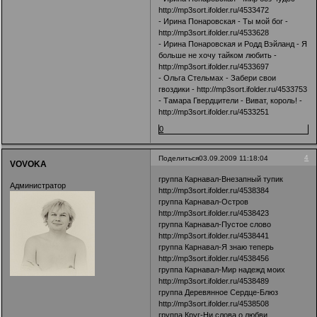
http://mp3sort.ifolder.ru/4533472
- Ирина Понаровская - Ты мой бог -
http://mp3sort.ifolder.ru/4533628
- Ирина Понаровская и Родд Вэйланд - Я
больше не хочу тайком любить -
http://mp3sort.ifolder.ru/4533697
- Ольга Стельмах - Забери свои
гвоздики -
http://mp3sort.ifolder.ru/4533753
- Тамара Гвердцители - Виват, король! -
http://mp3sort.ifolder.ru/4533251
0
4
Поделиться
03.09.2009 11:18:04
VOVOKA
группа Карнавал-Внезапный тупик
Администратор
http://mp3sort.ifolder.ru/4538384
группа Карнавал-Остров
http://mp3sort.ifolder.ru/4538423
группа Карнавал-Пустое слово
http://mp3sort.ifolder.ru/4538441
группа Карнавал-Я знаю теперь
http://mp3sort.ifolder.ru/4538456
группа Карнавал-Мир надежд моих
http://mp3sort.ifolder.ru/4538489
группа Деревянное Сердце-Блюз
http://mp3sort.ifolder.ru/4538508
группа Круг-Ни слова о любви