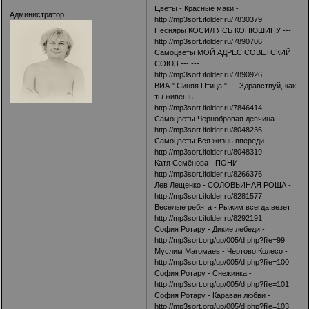
Цветы - Красные маки -
Администратор
http://mp3sort.ifolder.ru/7830379
Песняры КОСИЛ ЯСЬ КОНЮШИНУ ---
http://mp3sort.ifolder.ru/7890706
Самоцветы МОЙ АДРЕС СОВЕТСКИЙ
СОЮЗ --- ---
http://mp3sort.ifolder.ru/7890926
ВИА " Синяя Птица " --- Здравствуй, как
ты живешь ----
http://mp3sort.ifolder.ru/7846414
Самоцветы Чернобровая девчина ---
http://mp3sort.ifolder.ru/8048236
Самоцветы Вся жизнь впереди ---
http://mp3sort.ifolder.ru/8048319
Катя Семёнова - ПОНИ -
http://mp3sort.ifolder.ru/8266376
Лев Лещенко - СОЛОВЬИНАЯ РОЩА -
http://mp3sort.ifolder.ru/8281577
Веселые ребята - Рыжим всегда везет
http://mp3sort.ifolder.ru/8292191
София Ротару - Дикие лебеди -
http://mp3sort.org/up/005/d.php?file=99
Муслим Магомаев - Чертово Колесо -
http://mp3sort.org/up/005/d.php?file=100
София Ротару - Снежинка -
http://mp3sort.org/up/005/d.php?file=101
София Ротару - Караван любви -
http://mp3sort.org/up/005/d.php?file=103