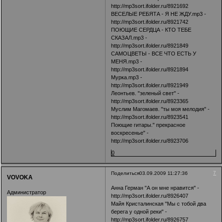
http://mp3sort.ifolder.ru/8921692
ВЕСЕЛЫЕ РЕБЯТА - Я НЕ ЖДУ.mp3 -
http://mp3sort.ifolder.ru/8921742
ПОЮЩИЕ СЕРДЦА - КТО ТЕБЕ
СКАЗАЛ.mp3 -
http://mp3sort.ifolder.ru/8921849
САМОЦВЕТЫ - ВСЕ ЧТО ЕСТЬ У
МЕНЯ.mp3 -
http://mp3sort.ifolder.ru/8921894
Мурка.mp3 -
http://mp3sort.ifolder.ru/8921949
Леонтьев. "зеленый свет" -
http://mp3sort.ifolder.ru/8923365
Муслим Магомаев. "ты моя мелодия" -
http://mp3sort.ifolder.ru/8923541
Поющие гитары." прекрасное
воскресенье" -
http://mp3sort.ifolder.ru/8923706
0
7
Поделиться
03.09.2009 11:27:36
VOVOKA
Анна Герман "А он мне нравится" -
Администратор
http://mp3sort.ifolder.ru/8926407
Майя Кристалинская "Мы с тобой два
берега у одной реки" -
http://mp3sort.ifolder.ru/8926757