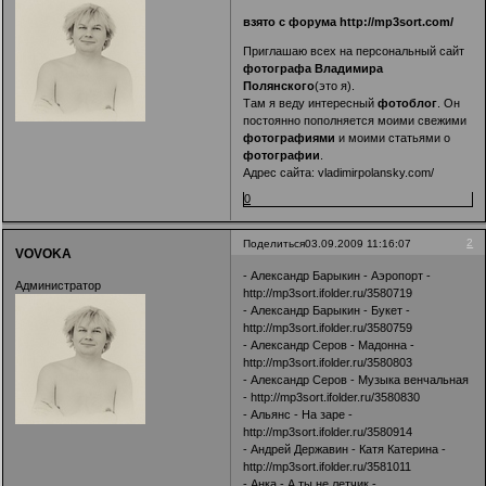
взято с форума
http://mp3sort.com/
Приглашаю всех на персональный сайт
фотографа Владимира
Полянского
(это я).
Там я веду интересный
фотоблог
. Он
постоянно пополняется моими свежими
фотографиями
и моими статьями о
фотографии
.
Адрес сайта:
vladimirpolansky.com/
0
2
Поделиться
03.09.2009 11:16:07
VOVOKA
- Александр Барыкин - Аэропорт -
Администратор
http://mp3sort.ifolder.ru/3580719
- Александр Барыкин - Букет -
http://mp3sort.ifolder.ru/3580759
- Александр Серов - Мадонна -
http://mp3sort.ifolder.ru/3580803
- Александр Серов - Музыка венчальная
-
http://mp3sort.ifolder.ru/3580830
- Альянс - На заре -
http://mp3sort.ifolder.ru/3580914
- Андрей Державин - Катя Катерина -
http://mp3sort.ifolder.ru/3581011
- Анка - А ты не летчик -