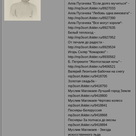
Алла Пугачева "Если долго мучиться" -
http://mp3sort.ifolder.ru/8927033
Алла Пугачева "Любовь одна виновата" -
http://mp3sort.ifolder.ru/8927390
Алла Пугачева "Все могут короли"-
http://mp3sort.ifolder.ru/8927635
Белый теплоход -
http://mp3sort.ifolder.ru/8927952
От печали до радости -
http://mp3sort.ifolder.ru/8929534
Игорь Скляр "Комарово" -
http://mp3sort.ifolder.ru/8930562
Б. Петреките "Желтоглазая ночь" -
http://mp3sort.ifolder.ru/9406521
Валерий Леонтьев-Бабочки на снегу
mp3sort.ifolder.ru/9418705
Золотая свадьба -
mp3sort.ifolder.ru/9418750
Муслим Магомаев-Лучший город Земли
mp3sort.ifolder.ru/9418800
Муслим Магомаев-Чертово колесо
mp3sort.ifolder.ru/9418841
Песняры-Белоруссия
mp3sort.ifolder.ru/9418868
Песняры-За полчаса до весны
mp3sort.ifolder.ru/9418894
Муслим Магомаев - Звезда
искусственного льда