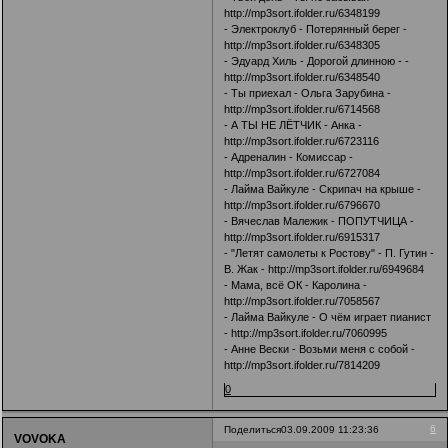
http://mp3sort.ifolder.ru/6348199
- Электроклуб - Потерянный берег -
http://mp3sort.ifolder.ru/6348305
- Эдуард Хиль - Дорогой длинною - -
http://mp3sort.ifolder.ru/6348540
- Ты приехал - Ольга Зарубина -
http://mp3sort.ifolder.ru/6714568
- А ТЫ НЕ ЛЁТЧИК - Анка -
http://mp3sort.ifolder.ru/6723116
- Адреналин - Комиссар -
http://mp3sort.ifolder.ru/6727084
- Лайма Вайкуле - Скрипач на крыше -
http://mp3sort.ifolder.ru/6796670
- Вячеслав Малежик - ПОПУТЧИЦА -
http://mp3sort.ifolder.ru/6915317
- "Летят самолеты к Ростову" - П. Гутин -
В. Жак -
http://mp3sort.ifolder.ru/6949684
- Мама, всё ОК - Каролина -
http://mp3sort.ifolder.ru/7058567
- Лайма Вайкуле - О чём играет пианист
-
http://mp3sort.ifolder.ru/7060995
- Анне Вески - Возьми меня с собой -
http://mp3sort.ifolder.ru/7814209
0
6
Поделиться
03.09.2009 11:23:36
VOVOKA