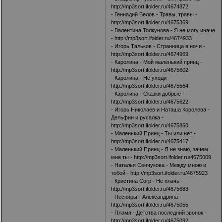
http://mp3sort.ifolder.ru/4674872
- Геннадий Белов - Травы, травы -
http://mp3sort.ifolder.ru/4675369
- Валентина Толкунова - Я не могу иначе
-
http://mp3sort.ifolder.ru/4674933
- Игорь Тальков - Странница в ночи -
http://mp3sort.ifolder.ru/4674969
- Каролина - Мой маленький принц -
http://mp3sort.ifolder.ru/4675602
- Каролина - Не уходи -
http://mp3sort.ifolder.ru/4675564
- Каролина - Сказки добрые -
http://mp3sort.ifolder.ru/4675622
- Игорь Николаев и Наташа Королева -
Дельфин и русалка -
http://mp3sort.ifolder.ru/4675860
- Маленький Принц - Ты или нет -
http://mp3sort.ifolder.ru/4675417
- Маленький Принц - Я не знаю, зачем
мне ты -
http://mp3sort.ifolder.ru/4675009
- Наталья Сенчукова - Между мною и
тобой -
http://mp3sort.ifolder.ru/4675923
- Кристина Corp - Не плачь -
http://mp3sort.ifolder.ru/4675683
- Песняры - Александрина -
http://mp3sort.ifolder.ru/4675055
- Пламя - Детства последний звонок -
http://mp3sort.ifolder.ru/4675092