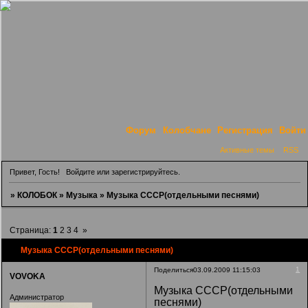
Форум
Колобчане
Регистрация
Войти
Активные темы
RSS
Привет, Гость!
Войдите
или
зарегистрируйтесь
.
»
КОЛОБОК
»
Музыка
»
Музыка СССР(отдельными песнями)
Страница:
1
2
3
4
»
Музыка СССР(отдельными песнями)
1
Поделиться
03.09.2009 11:15:03
VOVOKA
Музыка СССР(отдельными
Администратор
песнями)