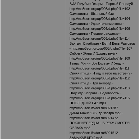
ВИА Голубые Гитары - Первый Поцелуй -
http://mp3sort.org/up/005/d.php?file=102
Самоцветы - Школьный бал -
http://mp3sort.org/up/005/d.php?file=104
Самоцветы - Удивительные кони -
http://mp3sort.org/up/005/d.php?file=106
Самоцветы - Первое свидание -
http://mp3sort.org/up/005/d.php?file=114
Вахтанг Кикабидзе - Вот И Весь Разговор
-
http://mp3sort.org/up/005/d.php?file=107
Сябры - Живи И Здравствуй -
http://mp3sort.org/up/005/d.php?file=109
Тынис Мяги - Вот Возьму И Уеду -
http://mp3sort.org/up/005/d.php?file=111
Синяя птица - Я иду к тебе на встречу -
http://mp3sort.org/up/005/d.php?file=112
Синяя птица - Три аккорда -
http://mp3sort.org/up/005/d.php?file=113
Надежда Чепрага - Водовороты -
http://mp3sort.org/up/005/d.php?file=115
ПОСЛЕДНИЙ РАЗ.mp3 -
http://mp3sort.ifolder.ru/8921387
ДИМА МАЛИКОВ -до завтра.mp3 -
http://mp3sort.ifolder.ru/8921472
ПОЮЩИЕСЕРДЦА - В РЕКУ СМОТРЯ
ОБЛАКА.mp3 -
http://mp3sort.ifolder.ru/8921512
ЗАМЫКАЯ КРУГ.mp3 -