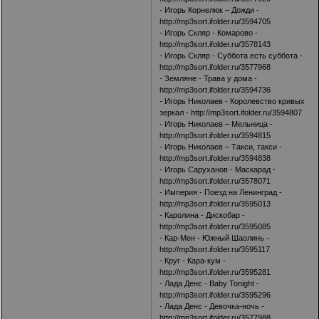
- Игорь Корнелюк – Дожди -
http://mp3sort.ifolder.ru/3594705
- Игорь Скляр - Комарово -
http://mp3sort.ifolder.ru/3578143
- Игорь Скляр - Суббота есть суббота -
http://mp3sort.ifolder.ru/3577968
- Земляне - Трава у дома -
http://mp3sort.ifolder.ru/3594736
- Игорь Николаев - Королевство кривых
зеркал -
http://mp3sort.ifolder.ru/3594807
- Игорь Николаев – Мельница -
http://mp3sort.ifolder.ru/3594815
- Игорь Николаев – Такси, такси -
http://mp3sort.ifolder.ru/3594838
- Игорь Саруханов - Маскарад -
http://mp3sort.ifolder.ru/3578071
- Империя - Поезд на Ленинград -
http://mp3sort.ifolder.ru/3595013
- Каролина - Дискобар -
http://mp3sort.ifolder.ru/3595085
- Кар-Мен - Южный Шаолинь -
http://mp3sort.ifolder.ru/3595117
- Круг - Кара-кум -
http://mp3sort.ifolder.ru/3595281
- Лада Денс - Baby Tonight -
http://mp3sort.ifolder.ru/3595296
- Лада Денс - Девочка-ночь -
http://mp3sort.ifolder.ru/3577988