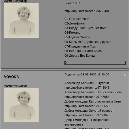
Администратор
Было 1987
http://mp3sort.ifolder.ru/9656484
01-Стрелки-Кони
02-Дельфины
03-Воздушное Путешествие
04-Романс
05-Гадкий Утенок
06-Мальчик С Девочкой Дружил
07-Праздничный Торт
08-Все Это С Нами Было
09-Дорога Без Конца
0
9
Поделиться
03.09.2009 11:30:06
VOVOKA
Александр Барыкин - Ступени
Администратор
http://mp3sort.ifolder.ru/9743048
Александр Барыкин - Но Все-таки Лето
http://mp3sort.ifolder.ru/9743056
Добры молодцы Как счастливым быть
http://mp3sort.ifolder.ru/9769659
Добры молодцы Золотой рассвет
http://mp3sort.ifolder.ru/9769846
Добры молодцы - Прекрасное
воскресенье