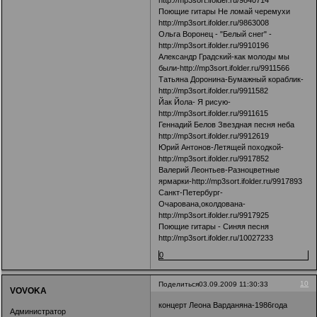
http://mp3sort.ifolder.ru/9840714
Поющие гитары Не ломай черемухи
http://mp3sort.ifolder.ru/9863008
Ольга Воронец - "Белый снег" -
http://mp3sort.ifolder.ru/9910196
Александр Градский-как молоды мы
были-http://mp3sort.ifolder.ru/9911566
Татьяна Доронина-Бумажный кораблик-
http://mp3sort.ifolder.ru/9911582
Йак Йола- Я рисую-
http://mp3sort.ifolder.ru/9911615
Геннадий Белов Звездная песня неба
http://mp3sort.ifolder.ru/9912619
Юрий Антонов-Летящей походкой-
http://mp3sort.ifolder.ru/9917852
Валерий Леонтьев-Разноцветные
ярмарки-http://mp3sort.ifolder.ru/9917893
Санкт-Петербург-
Очарована,околдована-
http://mp3sort.ifolder.ru/9917925
Поющие гитары - Синяя песня
http://mp3sort.ifolder.ru/10027233
0
10
Поделиться
03.09.2009 11:30:33
VOVOKA
концерт Леона Варданяна-1986года
Администратор