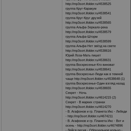
http://mp3sort.ifolder.ru/4538525
группа Круг-Каракум
http://mp3sort.ifolder.ru/4538541
группа Круг-Круг друзей
http://mp3sort.ifolder.ru/4538565
группа Альфа-Зеркало-река
http://mp3sort.ifolder.ru/4538579
группа Альфа-Шторм
http://mp3sort.ifolder.ru/4538599
группа Альфа-Нет звёзд на свете
http://mp3sort.ifolder.ru/4538616
Юрий Лоза-Мать пишет
http://mp3sort.ifolder.ru/4538631
группа Воскресенье-Кто виноват
http://mp3sort.ifolder.ru/4538641
группа Воскреснье-Люди как в темной
чаще
http://mp3sort.ifolder.ru/4538648
(1)
группа Воскресенье-Один взгляд назад
http://mp3sort.ifolder.ru/4538655
Секрет - Ночь
http://mp3sort.ifolder.ru/4614215
(2)
Секрет - В жарких странах
http://mp3sort.ifolder.ru/4614270
- В. Агафонов и гр. Планета Икс - Лебеди
-
http://mp3sort.ifolder.ru/4674211
- В. Агафонов и гр. Планета Икс - Вот и
осень -
http://mp3sort.ifolder.ru/4674896
- Лейся песня - Обручальное кольцо -