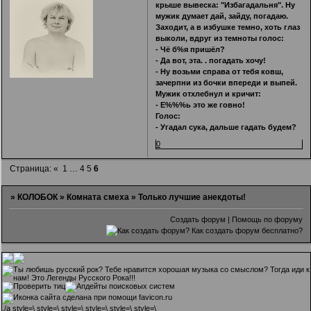
крыше вывеска: "Избагадальня". Ну
мужик думает дай, зайду, погадаю.
Заходит, а в избушке темно, хоть глаз
выколи, вдруг из темноты голос:
- Чё б%я пришёл?
- Да вот, эта. . погадать хочу!
- Ну возьми справа от тебя ковш,
зачерпни из бочки впереди и выпей.
Мужик отхлебнул и кричит:
- Е%%%ь это же говно!
Голос:
- Угадал сука, дальше гадать будем?
0
Страница:
«
1
…
4
5
6
»
КОЛОБОК
»
Комната смеха
»
Только лучшие анекдоты!
Создать форум
|
Помощь по форуму
.
/a style=\ style=\ style=\ style=\ style=\ style=\