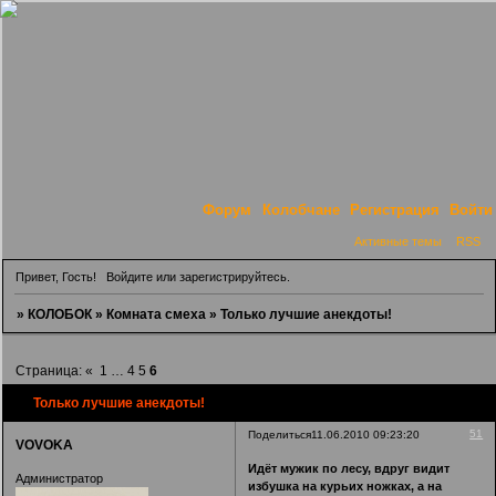
Форум
Колобчане
Регистрация
Войти
Активные темы
RSS
Привет, Гость!
Войдите
или
зарегистрируйтесь
.
»
КОЛОБОК
»
Комната смеха
»
Только лучшие анекдоты!
Страница:
«
1
…
4
5
6
Только лучшие анекдоты!
51
Поделиться
11.06.2010 09:23:20
VOVOKA
Идёт мужик по лесу, вдруг видит
Администратор
избушка на курьих ножках, а на