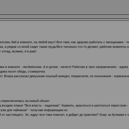
- восемь баб в комнате, на любой вкус! Все-таки, как здорово работать с женщинами -
жка, а рядом со мной сидит такая грудь!Все тихонько что-то делают, рабочие моменты
 отпад, мужики, я в раю!
 в комнате - лесбиянские. А в целом - ничего! Работаю в трех направлениях - вдова 
 Вдова носит обеды, стажерочка
ет. Вчера рассказал девушкам пошлый анекдот, покраснели, но похихикали - нормальн
а переключилась на новый объект.
 входом плакат "Вся власть - падонкам". Кормить, краситься и шептаться перестали - 
газм для чайников" - получаю информацию из
 от настоящего. Эх, вдруг все-таки повезет, и дойдет до практики? Хожу за булками 