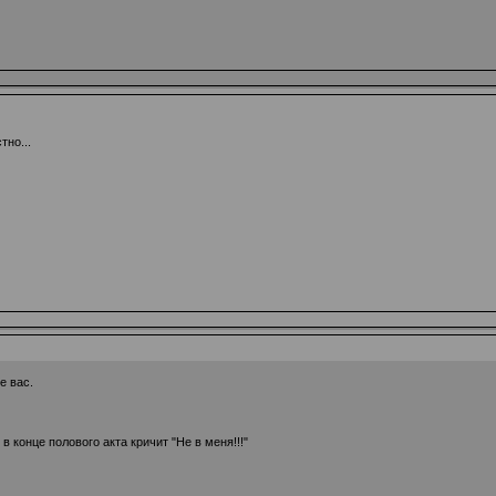
тно...
е вас.
 конце полового акта кричит "Не в меня!!!"