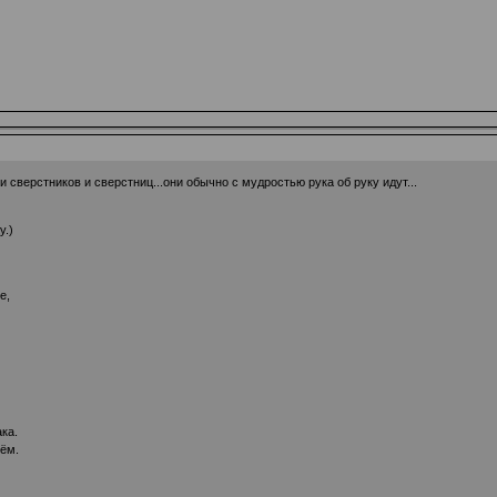
сверстников и сверстниц...они обычно с мудростью рука об руку идут...
у.)
е,
ка.
нём.