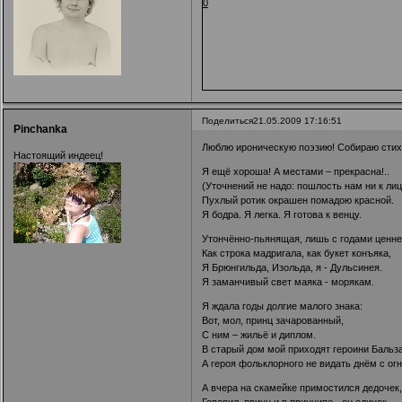
0
Поделиться
21.05.2009 17:16:51
Pinchanka
Люблю ироническую поэзию! Собираю стихи 
Настоящий индеец!
Я ещё хороша! А местами – прекрасна!..
(Уточнений не надо: пошлость нам ни к лиц
Пухлый ротик окрашен помадою красной.
Я бодра. Я легка. Я готова к венцу.
Утончённо-пьянящая, лишь с годами ценне
Как строка мадригала, как букет конъяка,
Я Брюнгильда, Изольда, я - Дульсинея.
Я заманчивый свет маяка - морякам.
Я ждала годы долгие малого знака:
Вот, мол, принц зачарованный,
С ним – жильё и диплом.
В старый дом мой приходят героини Бальза
А героя фольклорного не видать днём с ог
А вчера на скамейке примостился дедочек,