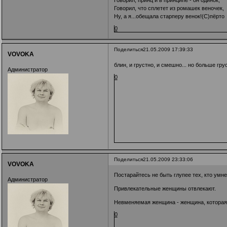
Говорил, принц и в принципе - он одинок,
Говорил, что сплетет из ромашек веночек,
Ну, а я...обещала старперу венок!(С)пёрто
0
Поделиться
21.05.2009 17:39:33
VOVOKA
блин, и грустно, и смешно... но больше грус
Администратор
0
Поделиться
21.05.2009 23:33:06
VOVOKA
Постарайтесь не быть глупее тех, кто умне
Администратор
Привлекательные женщины отвлекают.
Невменяемая женщина - женщина, которая в
0