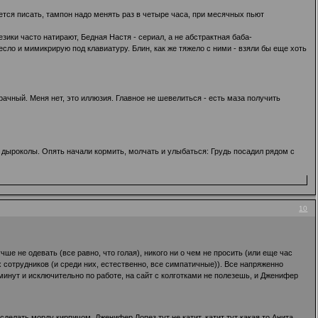
чется писать, тампон надо менять раз в четыре часа, при месячных пьют
езики часто натирают, Бедная Настя - сериал, а не абстрактная баба-
есло и мимикрирую под клавиатуру. Блин, как же тяжело с ними - взяли бы еще хоть
ачный. Меня нет, это иллюзия. Главное не шевелиться - есть маза получить
и дыроколы. Опять начали кормить, молчать и улыбаться: Грудь посадил рядом с
10
ше не одевать (все равно, что голая), никого ни о чем не просить (или еще час
х сотрудников (и среди них, естественно, все симпатичные)). Все напряженно
инут и исключительно по работе, на сайт с колготками не полезешь, и Дженифер
сделать морду кирпичом. Дженифер Лопез тут не катит, катит тут какая то Анита