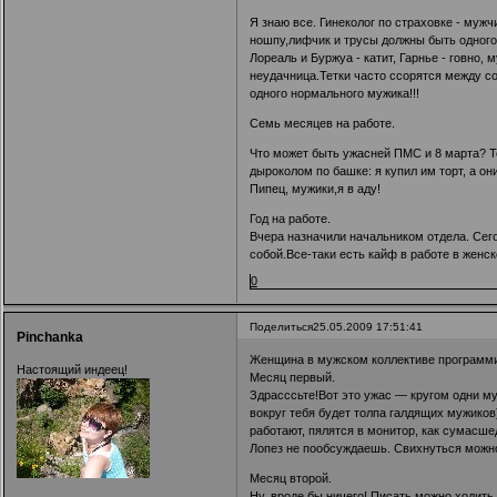
Я знаю все. Гинеколог по страховке - муж
ношпу,лифчик и трусы должны быть одного ц
Лореаль и Буржуа - катит, Гарнье - говно,
неудачница.Тетки часто ссорятся между со
одного нормального мужика!!!
Семь месяцев на работе.
Что может быть ужасней ПМС и 8 марта? То
дыроколом по башке: я купил им торт, а он
Пипец, мужики,я в аду!
Год на работе.
Вчера назначили начальником отдела. Сего
собой.Все-таки есть кайф в работе в женск
0
Поделиться
25.05.2009 17:51:41
Pinchanka
Женщина в мужском коллективе программ
Настоящий индеец!
Месяц первый.
Здрасссьте!Вот это ужас — кругом одни муж
вокруг тебя будет толпа галдящих мужиков
работают, пялятся в монитор, как сумасше
Лопез не пообсуждаешь. Свихнуться можн
Месяц второй.
Ну, вроде бы ничего! Писать можно ходить 