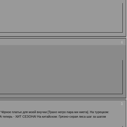
4
5
 Чёрное платье для моей внучки [Трахе негро пара ми ниета]. На турецком:
 А теперь - ХИТ СЕЗОНА! На китайском: Грязно-серая лиса шаг за шагом