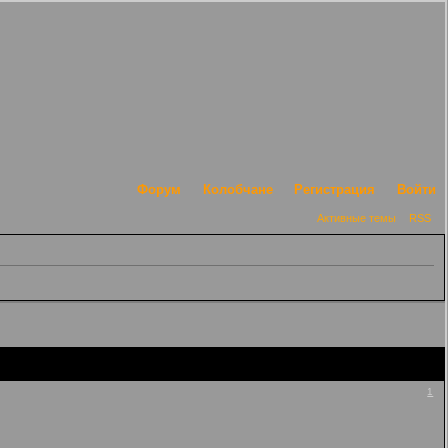
Форум
Колобчане
Регистрация
Войти
Активные темы
RSS
1