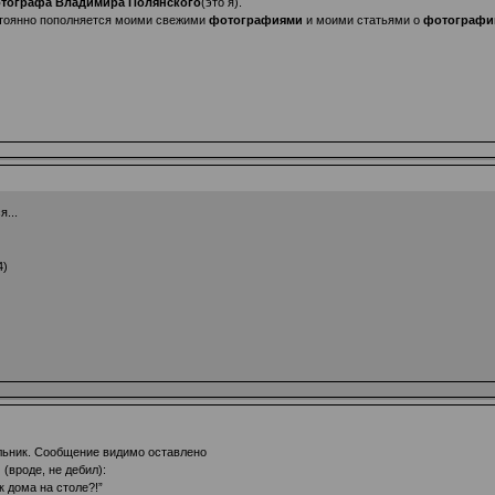
тографа Владимира Полянского
(это я).
стоянно пополняется моими свежими
фотографиями
и моими статьями о
фотографи
...
4)
льник. Сообщение видимо оставлено
(вроде, не дебил):
 дома на столе?!”