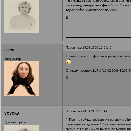
Приглашаю всех на персональный сайт
фо
Там я веду интересный
фотоблог
. Он по
Адрес сайта:
vladimirpolansky.com/
0
Поделиться
15.02.2009 15:04:49
LuPol
Только почему-то фон на черный поменялся
Модератор
Отредактировано LuPol (15.02.2009 15:05:5
0
Поделиться
10.04.2009 13:46:06
VOVOKA
"- Прочла сейчас сообщение на свои моби
Администратор
пару дней назад моим 12-летним сыночком 
“Мама, ты знаешь что ты забыла мобильник