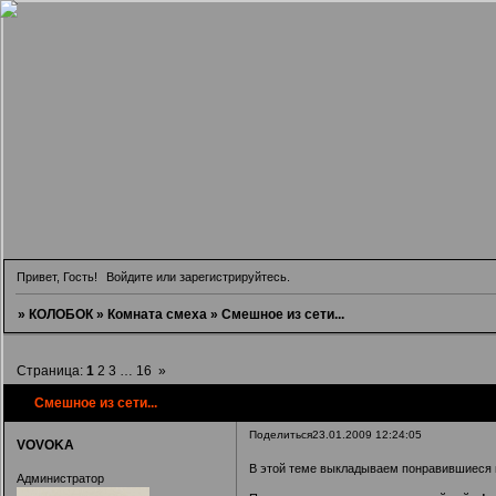
Привет, Гость!
Войдите
или
зарегистрируйтесь
.
»
КОЛОБОК
»
Комната смеха
»
Смешное из сети...
Страница:
1
2
3
…
16
»
Смешное из сети...
Поделиться
23.01.2009 12:24:05
VOVOKA
В этой теме выкладываем понравившиеся пр
Администратор