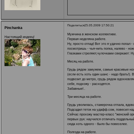
Поделиться
25.05.2009 17:50:21
Pinchanka
Мужчина в женском коллективе.
Настоящий индеец!
Первая неделяна работе.
Ну, просто отпад! Вот это я удачно попал 
посмотришь - чья-нить попка, налево - но
Глазками стреляют,чулочками сверкают: Ну
Месяц на работе.
Грудь рядом замужем, самые красивые ножки
(если есть хоть один шанс - надо брать!).
подвозит до метро, грудь рядом вдохновля
себе, подхожу - расходятся.
Забавные!..
Три месяца на работе.
Грудь уволилась, стажерочка отпала, вдов
Подсадил теток на удафф.сом, повесил над
Сейчас прохожу мастер-класс "женский ор
первых рук: научился отличать поддельный
сюда хоть одного - было бы повеселее.
Полгода на работе.