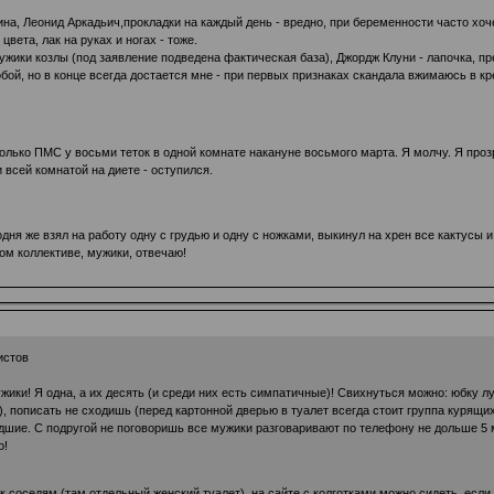
чина, Леонид Аркадьич,прокладки на каждый день - вредно, при беременности часто хо
вета, лак на руках и ногах - тоже.
 мужики козлы (под заявление подведена фактическая база), Джордж Клуни - лапочка, пр
бой, но в конце всегда достается мне - при первых признаках скандала вжимаюсь в кр
лько ПМС у восьми теток в одной комнате накануне восьмого марта. Я молчу. Я прозр
и всей комнатой на диете - оступился.
дня же взял на работу одну с грудью и одну с ножками, выкинул на хрен все кактусы 
ом коллективе, мужики, отвечаю!
истов
ики! Я одна, а их десять (и среди них есть симпатичные)! Свихнуться можно: юбку луч
), пописать не сходишь (перед картонной дверью в туалет всегда стоит группа курящи
дшие. С подругой не поговоришь все мужики разговаривают по телефону не дольше 5 м
о!
к соседям (там отдельный женский туалет), на сайте с колготками можно сидеть, если 