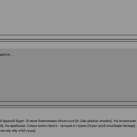
ается...
разой будет: В июле блинчиками объесться [In Juliо рidаrаs оhuеlоs]. На испанском:
б]. На арабском: Семья моего брата - лучшая в стране [Усрат ахуй атъебифи биляди].
ули ибу ибу х%й суши].