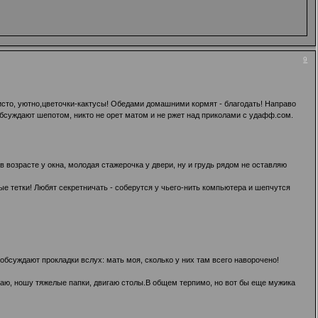
9
 чисто, уютно,цветочки-кактусы! Обедами домашними кормят - благодать! Направо
 обсуждают шепотом, никто не орет матом и не ржет над приколами с удафф.сом.
в возрасте у окна, молодая стажерочка у двери, ну и грудь рядом не оставляю
ые тетки! Любят секретничать - соберутся у чьего-нить компьютера и шепчутся
обсуждают прокладки вслух: мать моя, сколько у них там всего наворочено!
к чаю, ношу тяжелые папки, двигаю столы.В общем терпимо, но вот бы еще мужика