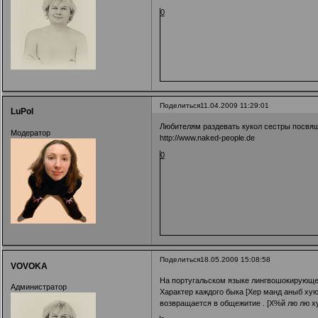
0
Поделиться
11.04.2009 11:29:01
LuPol
Любителям раздевать кукол сестры посвящ
Модератор
http://www.naked-people.de
0
Поделиться
18.05.2009 15:08:58
VOVOKA
На португальском языке лингвошокирующей ф
Администратор
Характер каждого быка [Хер манд аныб хую
возвращается в общежитие . [Х%й лю лю х