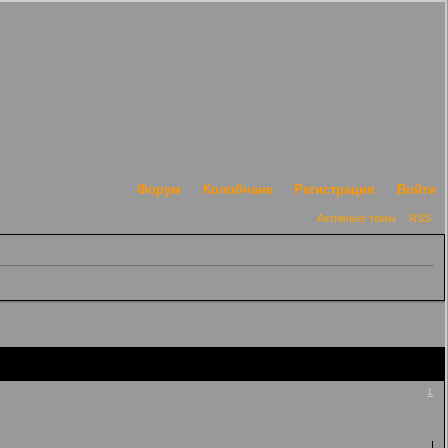
Форум
Колобчане
Регистрация
Войти
Активные темы
RSS
1