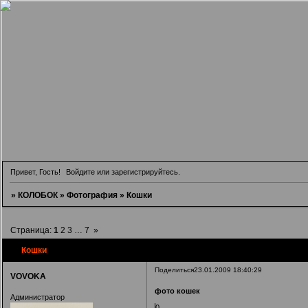
Привет, Гость!
Войдите
или
зарегистрируйтесь
.
»
КОЛОБОК
»
Фотография
»
Кошки
Страница:
1
2
3
…
7
»
Кошки
Поделиться
23.01.2009 18:40:29
VOVOKA
фото кошек
Администратор
0