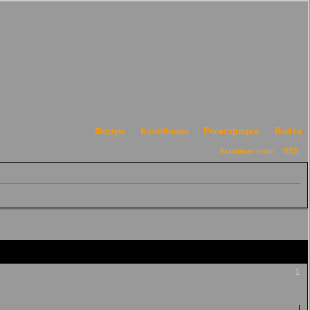
Форум
Колобчане
Регистрация
Войти
Активные темы
RSS
1