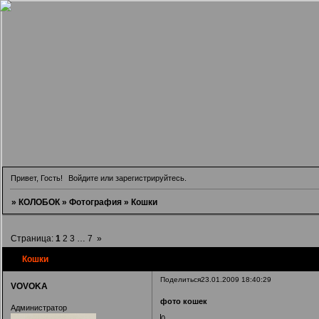
Привет, Гость!
Войдите
или
зарегистрируйтесь
.
»
КОЛОБОК
»
Фотография
»
Кошки
Страница:
1
2
3
…
7
»
Кошки
Поделиться
23.01.2009 18:40:29
VOVOKA
фото кошек
Администратор
0