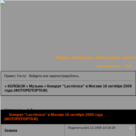
Форум
Колобчане
Регистрация
Войти
Активные темы
RSS
Привет, Гость!
Войдите
или
зарегистрируйтесь
.
»
КОЛОБОК
»
Музыка
»
Концерт "Lacrimosa" в Москве 16 октября 2009
года (ФОТОРЕПОРТАЖ)
Страница:
«
1
2
Концерт "Lacrimosa" в Москве 16 октября 2009 года
(ФОТОРЕПОРТАЖ)
11
Поделиться
24.12.2009 14:19:28
Зевана