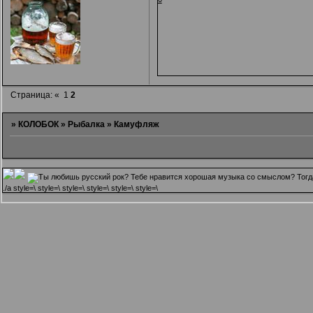
Страница:
«
1
2
»
КОЛОБОК
»
Рыбалка
»
Камуфляж
.
/a style=\ style=\ style=\ style=\ style=\ style=\