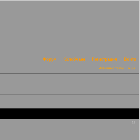
Форум
Колобчане
Регистрация
Войти
Активные темы
RSS
11