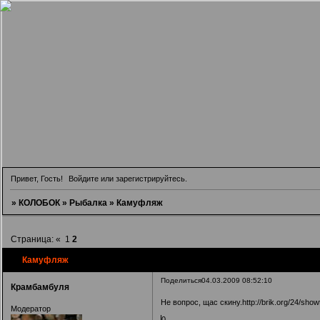
Привет, Гость!
Войдите
или
зарегистрируйтесь
.
»
КОЛОБОК
»
Рыбалка
»
Камуфляж
Страница:
«
1
2
Камуфляж
Поделиться
04.03.2009 08:52:10
Крамбамбуля
Не вопрос, щас скину.http://brik.org/24/sh
Модератор
0