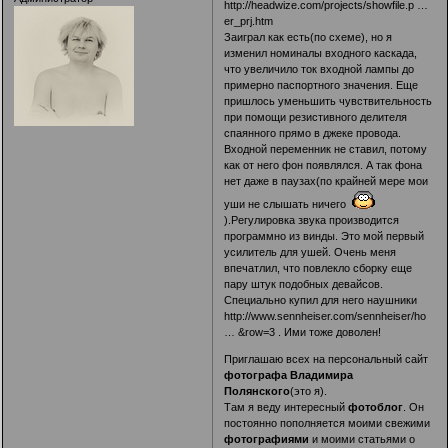
http://headwize.com/projects/showfile.p …
er_prj.htm
Заиграл как есть(по схеме), но я
изменил номиналы входного каскада,
что увеличило ток входной лампы до
примерно паспортного значения. Еще
пришлось уменьшить чувствительность
при помощи резистивного делителя
спаянного прямо в джеке провода.
Входной переменник не ставил, потому
как от него фон появлялся. А так фона
нет даже в паузах(по крайней мере мои
уши не слышать ничего
).Регулировка звука производится
программно из винды. Это мой первый
усилитель для ушей. Очень меня
впечатлил, что повлекло сборку еще
пару штук подобных девайсов.
Специально купил для него наушники
http://www.sennheiser.com/sennheiser/ho
… &row=3
. Ими тоже доволен!
Приглашаю всех на персональный сайт
фотографа Владимира
Полянского
(это я).
Там я веду интересный
фотоблог
. Он
постоянно пополняется моими свежими
фотографиями
и моими статьями о