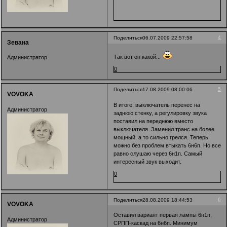
4
Поделиться
06.07.2009 22:57:58
Зевана
Так вот он какой...
Администратор
0
5
Поделиться
17.08.2009 08:00:06
VOVOKA
В итоге, выключатель перенес на
Администратор
заднюю стенку, а регулировку звука
поставил на переднюю вместо
выключателя. Заменил транс на более
мощный, а то сильно грелся. Теперь
можно без проблем втыкать 6н6п. Но все
равно слушаю через 6н1п. Самый
интересный звук выходит.
0
6
Поделиться
28.08.2009 18:44:53
VOVOKA
Оставил вариант первая лампы 6н1п,
Администратор
СРПП-каскад на 6н6п. Минимум