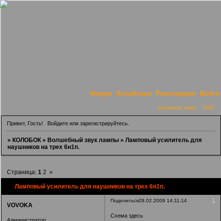
Форум
Колобчане
Регистрация
Войти
Активные темы
RSS
Привет, Гость!
Войдите
или
зарегистрируйтесь
.
»
КОЛОБОК
»
Волшебный звук лампы
»
Ламповый усилитель для
наушников на трех 6н1п.
Страница:
1
2
»
Ламповый усилитель для наушников на трех 6н1п.
1
Поделиться
28.02.2009 14:11:14
VOVOKA
Схема здесь
Администратор