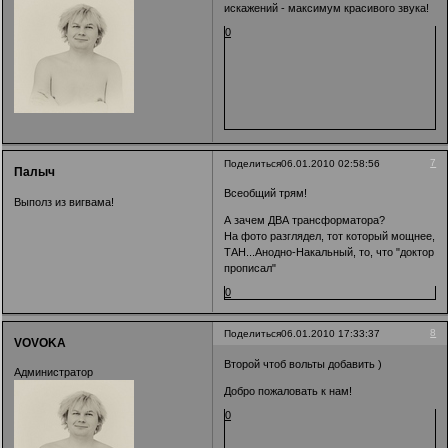
искажений - максимум красивого звука!
0
7
Поделиться
06.01.2010 02:58:56
Палыч
Всеобщий трям!
Выполз из вигвама!
А зачем ДВА трансформатора?
На фото разглядел, тот который мощнее,
ТАН...Анодно-Накальный, то, что "доктор
прописал"
0
8
Поделиться
06.01.2010 17:33:37
VOVOKA
Второй чтоб вольты добавить )
Администратор
Добро пожаловать к нам!
0