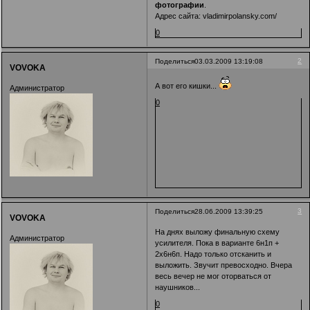
фотографии
.
Адрес сайта:
vladimirpolansky.com/
0
2
Поделиться
03.03.2009 13:19:08
VOVOKA
А вот его кишки...
Администратор
0
3
Поделиться
28.06.2009 13:39:25
VOVOKA
На днях выложу финальную схему
Администратор
усилителя. Пока в варианте 6н1п +
2х6н6п. Надо только отсканить и
выложить. Звучит превосходно. Вчера
весь вечер не мог оторваться от
наушников...
0