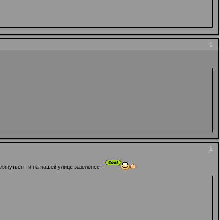
8
9
глянуться - и на нашей улице зазеленеет!