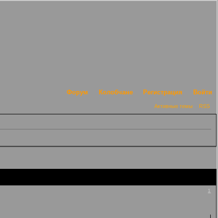
Форум
Колобчане
Регистрация
Войти
Активные темы
RSS
1