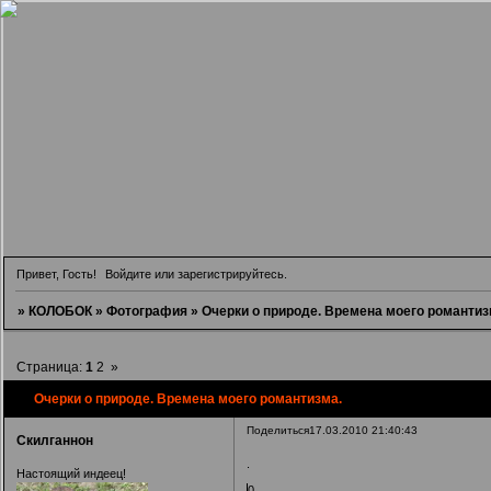
Привет, Гость!
Войдите
или
зарегистрируйтесь
.
»
КОЛОБОК
»
Фотография
»
Очерки о природе. Времена моего романтиз
Страница:
1
2
»
Очерки о природе. Времена моего романтизма.
Поделиться
17.03.2010 21:40:43
Скилганнон
.
Настоящий индеец!
0