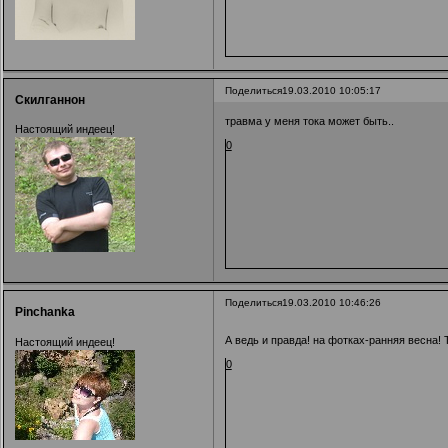
Поделиться
19.03.2010 10:05:17
Скилганнон
травма у меня тока может быть..
Настоящий индеец!
0
Поделиться
19.03.2010 10:46:26
Pinchanka
А ведь и правда! на фотках-ранняя весна! 
Настоящий индеец!
0