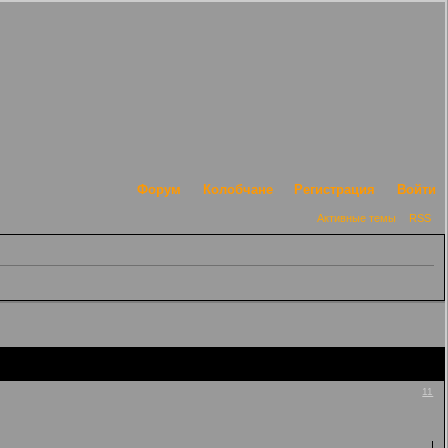
Форум
Колобчане
Регистрация
Войти
Активные темы
RSS
11