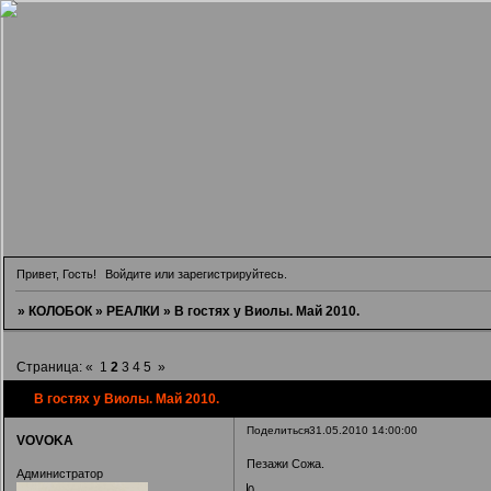
Привет, Гость!
Войдите
или
зарегистрируйтесь
.
»
КОЛОБОК
»
РЕАЛКИ
»
В гостях у Виолы. Май 2010.
Страница:
«
1
2
3
4
5
»
В гостях у Виолы. Май 2010.
Поделиться
31.05.2010 14:00:00
VOVOKA
Пезажи Сожа.
Администратор
0