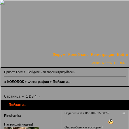
Форум
Колобчане
Регистрация
Войти
Активные темы
RSS
Привет, Гость!
Войдите
или
зарегистрируйтесь
.
»
КОЛОБОК
»
Фотография
»
Пейзажи...
Страница:
«
1
2
3
4
»
Пейзажи...
11
Поделиться
07.05.2009 15:58:52
Pinchanka
Настоящий индеец!
Ой, вообще я в восторге!!!