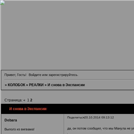
Привет, Гость!
Войдите
или
зарегистрируйтесь
.
»
КОЛОБОК
»
РЕАЛКИ
»
И снова в Экспансии
Страница:
«
1
2
И снова в Экспансии
Поделиться
20.10.2014 09:13:12
Debara
да, он потом сообщил, что мы Манула не 
Выполз из вигвама!