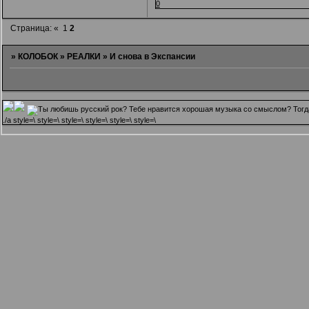
0
Страница:
«
1
2
»
КОЛОБОК
»
РЕАЛКИ
»
И снова в Экспансии
.
/a style=\ style=\ style=\ style=\ style=\ style=\