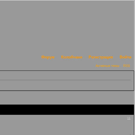
Форум
Колобчане
Регистрация
Войти
Активные темы
RSS
11