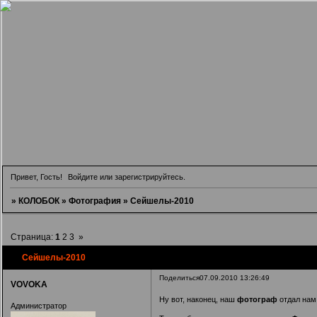
Привет, Гость!
Войдите
или
зарегистрируйтесь
.
»
КОЛОБОК
»
Фотография
»
Сейшелы-2010
Страница:
1
2
3
»
Сейшелы-2010
Поделиться
07.09.2010 13:26:49
VOVOKA
Ну вот, наконец, наш
фотограф
отдал нам
Администратор