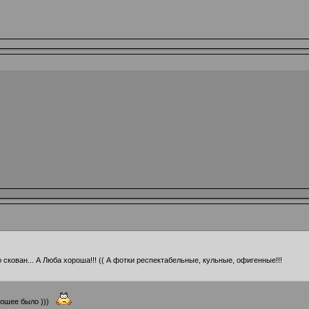
 скован... А Люба хороша!!! (( А фотки респектабельные, кульные, офигенные!!!
рошее было )))