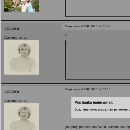
Поделиться
07.09.2010 14:05:44
VOVOKA
6
Администратор
0
Поделиться
07.09.2010 14:07:16
VOVOKA
Администратор
Pinchanka написал(а):
Вов, мне показалось, что ты немного
да вроде расслаблен был и настроение хо