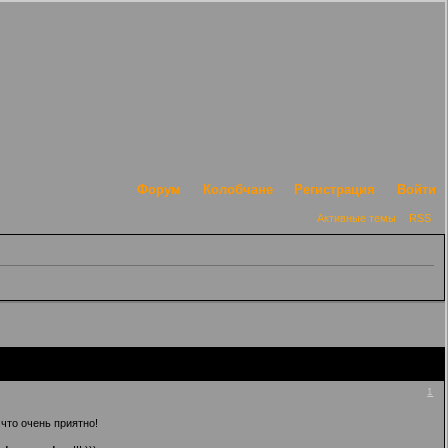
Форум
Колобчане
Регистрация
Войти
Активные темы
RSS
1
что очень приятно!