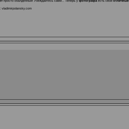
ет
просто обалденный! Убеждайтесь сами... Теперь у
фотографа
есть свои
отличные
у:
vladimirpolansky.com