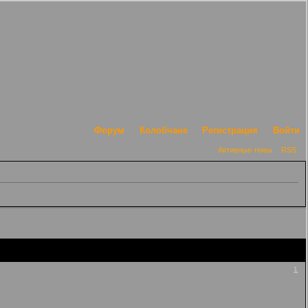
Форум
Колобчане
Регистрация
Войти
Активные темы
RSS
1