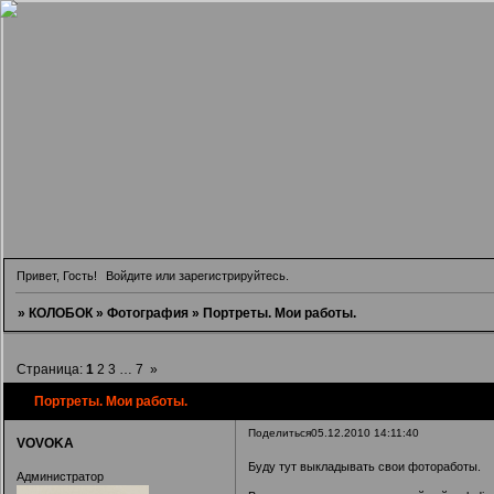
Привет, Гость!
Войдите
или
зарегистрируйтесь
.
»
КОЛОБОК
»
Фотография
»
Портреты. Мои работы.
Страница:
1
2
3
…
7
»
Портреты. Мои работы.
Поделиться
05.12.2010 14:11:40
VOVOKA
Буду тут выкладывать свои фотоработы.
Администратор