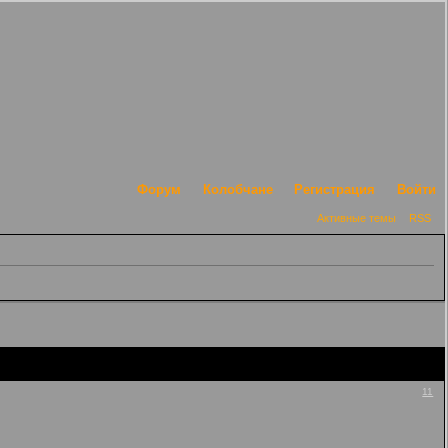
Форум
Колобчане
Регистрация
Войти
Активные темы
RSS
11