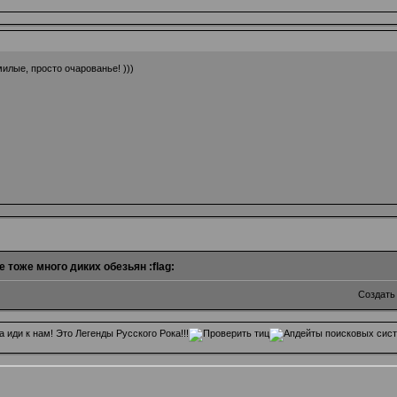
илые, просто очарованье! )))
е тоже много диких обезьян :flag:
Создать