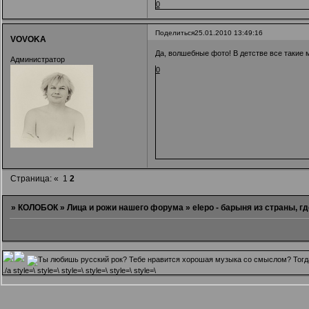
0
Поделиться
25.01.2010 13:49:16
VOVOKA
Да, волшебные фото! В детстве все такие м
Администратор
0
Страница:
«
1
2
»
КОЛОБОК
»
Лица и рожи нашего форума
»
elepo - барыня из страны, гд
.
/a style=\ style=\ style=\ style=\ style=\ style=\