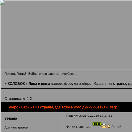
Привет, Гость!
Войдите
или
зарегистрируйтесь
.
»
КОЛОБОК
»
Лица и рожи нашего форума
»
elepo - барыня из страны, гд
Страница:
«
1
2
elepo - барыня из страны, где тоже много диких обезьян :flag:
Поделиться
25.01.2010 12:17:52
Зевана
Фотки классные!
Ретро!
Администратор