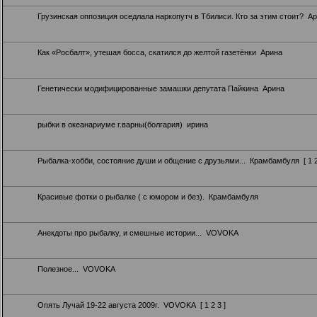
Грузинская оппозиция оседлала наркопутч в Тбилиси. Кто за этим стоит?
Ар
Как «Росбалт», утешая босса, скатился до желтой газетёнки
Арина
Генетически модифицированные замашки депутата Пайкина
Арина
рыбки в океанариуме г.варны(болгария)
ирина
Рыбалка-хобби, состояние души и общение с друзьями...
Крамбамбуля
[
1
Красивые фотки о рыбалке ( с юмором и без).
Крамбамбуля
Анекдоты про рыбалку, и смешные истории...
VOVOKA
Полезное...
VOVOKA
Опять Лучай 19-22 августа 2009г.
VOVOKA
[
1
2
3
]