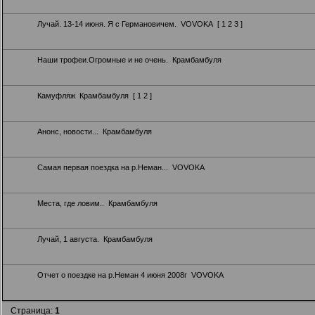
Лучай. 13-14 июня. Я с Германовичем.
VOVOKA
[
1
2
3
]
Наши трофеи.Огромные и не очень.
Крамбамбуля
Камуфляж
Крамбамбуля
[
1
2
]
Анонс, новости...
Крамбамбуля
Самая первая поездка на р.Неман...
VOVOKA
Места, где ловим..
Крамбамбуля
Лучай, 1 августа.
Крамбамбуля
Отчет о поездке на р.Неман 4 июня 2008г
VOVOKA
Страница:
1