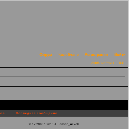
Форум
Колобчане
Регистрация
Войти
Активные темы
RSS
ров
Последнее сообщение
30.12.2018 18:01:51
Jensen_Ackels