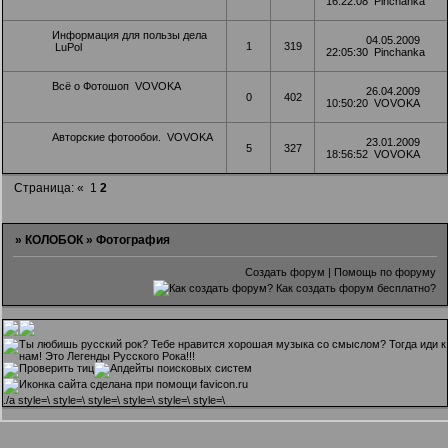
16:22:08
Pinchanka
Информация для пользы дела
04.05.2009
1
319
LuPol
22:05:30
Pinchanka
Всё о Фотошоп
VOVOKA
26.04.2009
0
402
10:50:20
VOVOKA
Авторские фотообои.
VOVOKA
23.01.2009
5
327
18:56:52
VOVOKA
Страница:
«
1
2
»
КОЛОБОК
»
Фотография
Создать форум
|
Помощь по форуму
.
/a style=\ style=\ style=\ style=\ style=\ style=\