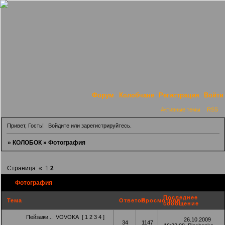
Форум
Колобчане
Регистрация
Войти
Активные темы
RSS
Привет, Гость!
Войдите
или
зарегистрируйтесь
.
»
КОЛОБОК
»
Фотография
Страница:
«
1
2
Фотография
Последнее
Тема
Ответов
Просмотров
сообщение
Пейзажи...
VOVOKA
[
1
2
3
4
]
26.10.2009
34
1147