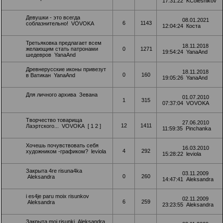
17:31:22
KColesnikov
Девушки - это всегда
08.01.2021
6
1143
соблазнительно!
VOVOKA
12:04:24
Коста
Третьяковка предлагает всем
18.11.2018
желающим стать патронами
0
1271
19:54:24
YanaAnd
шедевров
YanaAnd
Древнерусские иконы привезут
18.11.2018
0
160
в Ватикан
YanaAnd
19:05:26
YanaAnd
Для личного архива
Зевана
01.07.2010
1
315
07:37:04
VOVOKA
Творчество товарища
27.06.2010
12
1411
Лаэртского...
VOVOKA
[
1
2
]
11:59:35
Pinchanka
Хочешь почувствовать себя
16.03.2010
4
292
художником -графиком?
leviola
15:28:22
leviola
Закрыта
4re risuna4ka
03.11.2009
0
260
Aleksandra
14:47:41
Aleksandra
i es4je paru moix risunkov
02.11.2009
6
259
Aleksandra
23:23:55
Aleksandra
Закрыта
moi risunki
Aleksandra