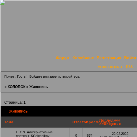
Форум
Колобчане
Регистрация
Войти
Активные темы
RSS
Привет, Гость!
Войдите
или
зарегистрируйтесь
.
»
КОЛОБОК
»
Живопись
Страница:
1
Живопись
Последнее
Тема
Ответов
Просмотров
сообщение
LEON. Альтернативные
22.02.2022
0
874
постеры
KColesnikov