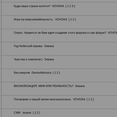
Куда наша страна катится?
VOVOKA
[
1
2
3
]
Игра на комунникабельность.
VOVOKA
[
1
2
]
Опрос:
Нравится ли Вам идея создания этого форума и сам форум?
VOVO
Год Небесной коровы
Зевана
Чувства и симпатии:)
Зевана
Бессмертие
DemonMonstra
[
1
2
]
ВИЗУАЛИЗАЦИЯ: МИФ ИЛИ РЕАЛЬНОСТЬ?
Зевана
Поговорим о нашей жизни иносказательно.
VOVOKA
[
1
2
]
СМИ.
terpsis
[
1
2
]