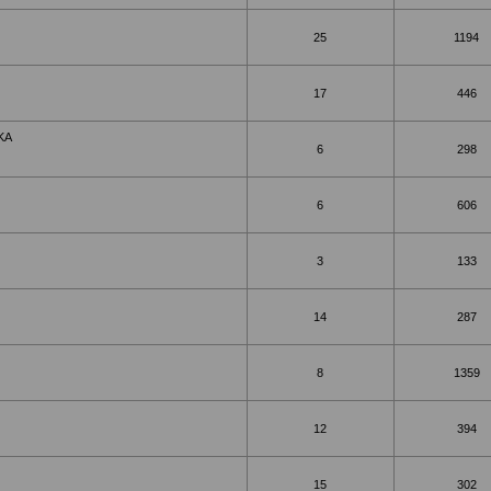
25
1194
17
446
KA
6
298
6
606
3
133
14
287
8
1359
12
394
15
302