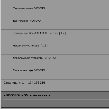
Стереокартинки
VOVOKA
Достижения!
VOVOKA
Зоопарк для Васи!!!!!!!!!!!!!!!!!!
terpsis
[
1
2
]
мысли вслух.
terpsis
[
1
2
]
Для Кожурина старшего!
VOVOKA
Типа аська...-)))
VOVOKA
Страница:
«
1
…
134
135
136
»
КОЛОБОК
»
Обо всём на свете!