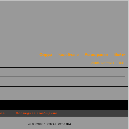
Форум
Колобчане
Регистрация
Войти
Активные темы
RSS
ров
Последнее сообщение
26.03.2010 13:36:47
VOVOKA