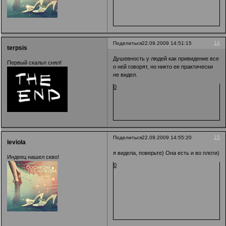
14
Поделиться
22.09.2009 14:51:15
terpsis
Душевность у людей как привидение все
Первый скальп снял!
о ней говорят, но никто ее практически
не видел.
0
15
Поделиться
22.09.2009 14:55:20
leviola
я видела, поверьте) Она есть и во плоти)
Индеец нашел скво!
0