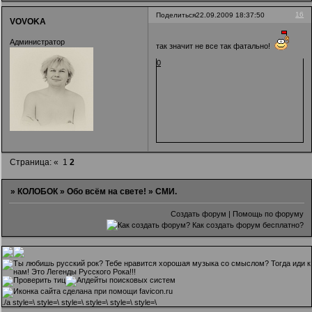
16
Поделиться
22.09.2009 18:37:50
VOVOKA
Администратор
так значит не все так фатально!
0
Страница:
«
1
2
»
КОЛОБОК
»
Обо всём на свете!
»
СМИ.
Создать форум
|
Помощь по форуму
.
/a style=\ style=\ style=\ style=\ style=\ style=\