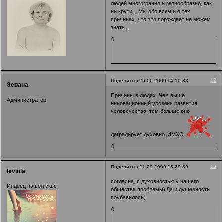
людей многогранно и разнообразно, как
ни крути... Мы обо всем и о тех
причинах, что это порождает не можем
знать...
0
12
Поделиться
25.06.2009 14:10:38
Зевана
Причины в людях. Чем выше
Администратор
инновационный уровень развития
человечества, тем больше оно
деградирует духовно. ИМХО
.
0
13
Поделиться
21.09.2009 23:29:39
leviola
согласна, с духовностью у нашего
Индеец нашел скво!
общества проблемы) Да и душевности
поубавилось)
0