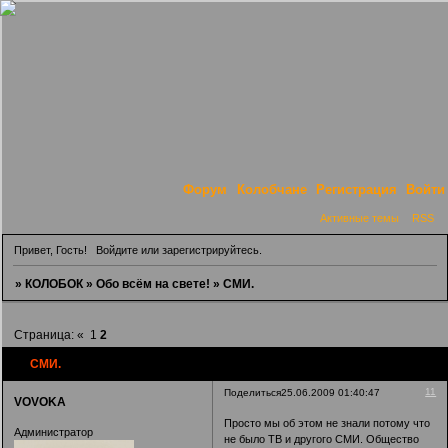
Форум
Колобчане
Регистрация
Войти
Активные темы
RSS
Привет, Гость!
Войдите
или
зарегистрируйтесь
.
»
КОЛОБОК
»
Обо всём на свете!
»
СМИ.
Страница:
«
1
2
СМИ.
11
Поделиться
25.06.2009 01:40:47
VOVOKA
Просто мы об этом не знали потому что
Администратор
не было ТВ и другого СМИ. Общество