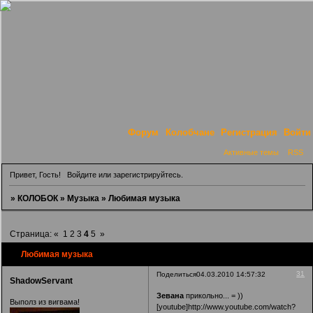
Форум
Колобчане
Регистрация
Войти
Активные темы
RSS
Привет, Гость!
Войдите
или
зарегистрируйтесь
.
»
КОЛОБОК
»
Музыка
»
Любимая музыка
Страница:
«
1
2
3
4
5
»
Любимая музыка
31
Поделиться
04.03.2010 14:57:32
ShadowServant
Зевана
прикольно... = ))
Выполз из вигвама!
[youtube]http://www.youtube.com/watch?