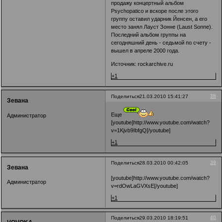
продажу концертный альбом
Psychopatico и вскоре после этого
группу оставил ударник Йенсен, а его
место занял Лауст Зонне (Laust Sonne).
Последний альбом группы на
сегодняшний день - седьмой по счету -
вышел в апреле 2000 года.
Источник: rockarchive.ru
+1
38
Поделиться
21.03.2010 15:41:27
Зевана
Еще
Администратор
[youtube]http://www.youtube.com/watch?
v=1Kjvb9IbfgQ[/youtube]
+1
39
Поделиться
28.03.2010 00:42:05
Зевана
[youtube]http://www.youtube.com/watch?
Администратор
v=rdOwLaGVXsE[/youtube]
+1
40
Поделиться
29.03.2010 18:19:51