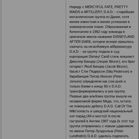
Наряду с MERCYFUL FATE, PRETTY
MAIDS и ARTILLERY, D.A.D. - старейшая
металлическая группа из Дании, хотя
менее известная и менее успешная в
коммерческом плане. Образованная в
Копенгагене в 1982 году команда в
оригинале имела название DISNEYLAND
AFTER DARK, которое вскоре пришлось
сменить на незатйливую аббревиатуру
D.A.D. - на группу подала в суд
корпорация Disney! Свой стиль вокалист
Джеспер Бинцер (Jesper Binzer), его брат
гитарист Якоб Бинцер (Jacob Binzer),
басист Стиг Педерсон (Stiq Pederson) и
барабанщик Питер Иенсен (Peter
Jensen) определяли как cow punk и
только ближе к концу 80-х D.A.D.
трансформировались в рок-группу.
Первые два альбома группы вышли на
независимой фирме Меда, что, кстати,
не помешало дебюту D.A.D. Call Of The
Wild попасть в шведский национальный
хит-парад (49-е место)! А после
гастролей в Англии 1987 года (в этот тур
группа отправилась с новым ударником
по имени Питер Лундхольм (Peter
Lundholm)) D.A.D. удалось подписать