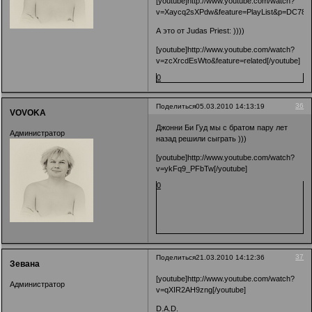
[youtube]http://www.youtube.com/watch?
So come an' take your time 
v=Xaycq2sXPdw&feature=PlayList&p=DC788
А это от Judas Priest: ))))
[youtube]http://www.youtube.com/watch?
v=zcXrcdEsWto&feature=related[/youtube]
0
36
Поделиться
05.03.2010 14:13:19
VOVOKA
Джонни Би Гуд мы с братом пару лет
Администратор
назад решили сыграть )))
[youtube]http://www.youtube.com/watch?
v=ykFq9_PFbTw[/youtube]
0
37
Поделиться
21.03.2010 14:12:36
Зевана
[youtube]http://www.youtube.com/watch?
Администратор
v=qXIR2AH9zng[/youtube]
D.A.D.