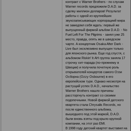
контракт с Warner Brothers - по слухам
Warner records предложили D.A.D. за
сделку миллион долларов! Результат
работы с одной из крупнейших
звукозаписывающих корпорациий мира
не замедлил себя ждать: первый же
выпущенный фирмой альбом D.A.D. - No
Fuel Left For The Pilgrims - занял уже 25
место, правда, опять же в шведском
чарте. А концертник Osaka After Dark -
Live был эксклюзивно выпущен только
для японского рынка. Еще год спустя, с
альбомом Riskin' It АН группа заняла 17
строчку хит-парада (по-прежнему в
Швеции) и получила почетную роль
открывателей концертов самого Оззи
Осборна (Ozzy Osbourne) в его
европейском туре. Однако несмотря на
растущий успех D.A.D., начальство
Warner Brothers нашло причины
рассторгнуть контракт со своими
подопечными. Новой фирмой датского
квартета стала Chrysalis Records, но
после единственного альбома,
вышедшего под этой маркой, D.A.D.
были вновь взяты под крыло крупной
компании, на этот раз EMI.
В 1998 году датский квартет выставил на