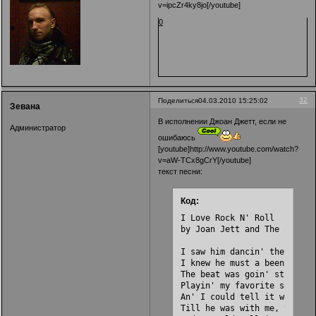
v=ipcZr4ky8jo[/youtube]
0
32
Поделиться
04.03.2010 15:25:02
Зевана
В исполнении Джоан Джетт, если не
Администратор
ошибаюсь
[youtube]http://www.youtube.com/watch?
v=aW-TCx8gCrY[/youtube]
текст песни:
Код:
I Love Rock N' Roll

by Joan Jett and The Blackhe
I saw him dancin' there by t
I knew he must a been about 
The beat was goin' strong 

Playin' my favorite song 

An' I could tell it wouldn't
Till he was with me, yeah me