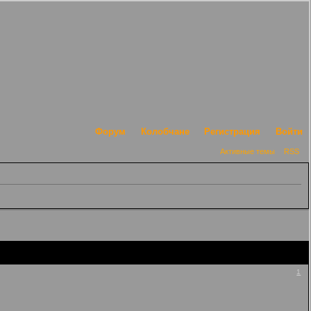
Форум
Колобчане
Регистрация
Войти
Активные темы
RSS
1