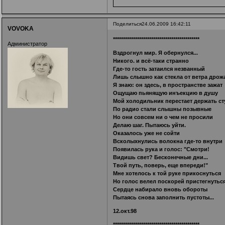
Поделиться
24.06.2009 16:42:11
VOVOKA
*******************************************
Администратор
Вздрогнул мир. Я обернулся...
Никого. и всё-таки странно
Где-то гость затаился незванный
Лишь слышно как стекла от ветра дрож
Я знаю: он здесь, в пространстве зажат
Ощущаю пьянящую инъекцию в душу
Мой холодильник перестает держать ст
По радио стали слышны позывные
Но они совсем ни о чем не просили
Делаю шаг. Пытаюсь уйти.
Оказалось уже не сойти
Всколыхнулись волокна где-то внутри
Появилась рука и голос: "Смотри!
Видишь свет? Бесконечные дни...
Твой путь, поверь, еще впереди!"
Мне хотелось к той руке прикоснуться
Но голос велел поскорей пристегнутьс
Сердце набирало вновь обороты
Пытаясь снова заполнить пустоты...
12.окт.98
*******************************************