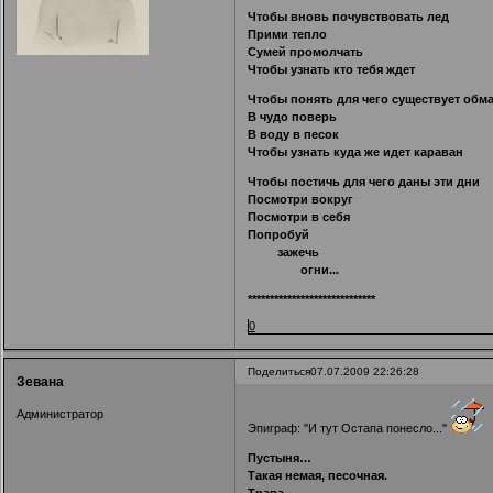
Чтобы вновь почувствовать лед
Прими тепло
Сумей промолчать
Чтобы узнать кто тебя ждет
Чтобы понять для чего существует обм
В чудо поверь
В воду в песок
Чтобы узнать куда же идет караван
Чтобы постичь для чего даны эти дни
Посмотри вокруг
Посмотри в себя
Попробуй
зажечь
огни...
*****************************
0
Поделиться
07.07.2009 22:26:28
Зевана
Администратор
Эпиграф: "И тут Остапа понесло..."
Пустыня…
Такая немая, песочная.
Трава…