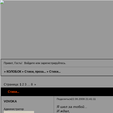
Привет, Гость!
Войдите
или
зарегистрируйтесь
.
»
КОЛОБОК
»
Стихи, проза...
»
Стихи...
Страница:
1
2
3
…
8
»
Стихи...
Поделиться
22.06.2009 21:41:11
VOVOKA
Я шел за тобой...
Администратор
И ждал,