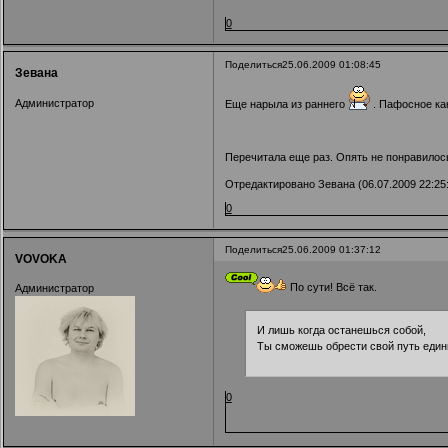
0
Поделиться
25.06.2009 01:08:45
Зевана
Администратор
Еще нарыла из раннего
. Пафосное как
Перечитала еще раз. Опять не понравилос
Отредактировано Зевана (06.07.2009 22:25
0
Поделиться
25.06.2009 01:37:12
VOVOKA
По сути! Всё так.
Администратор
И лишь когда останешься собой,
Ты сможешь обрести свой путь един
0