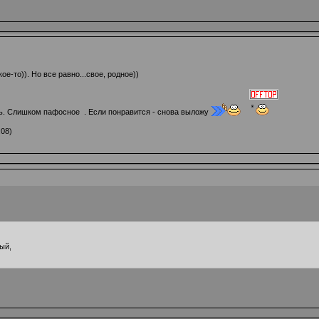
ое-то)). Но все равно...свое, родное))
ь. Слишком пафосное . Если понравится - снова выложу
:08)
ый,