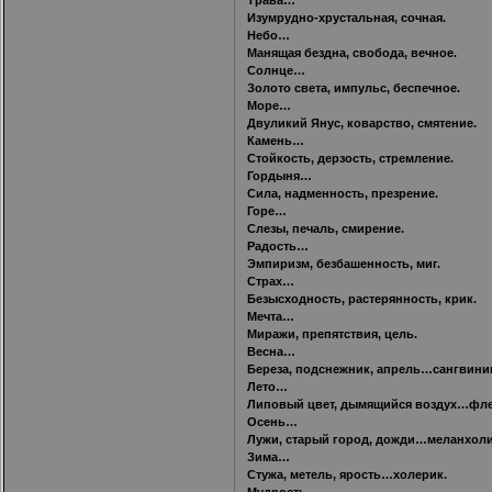
Изумрудно-хрустальная, сочная.
Небо…
Манящая бездна, свобода, вечное.
Солнце…
Золото света, импульс, беспечное.
Море…
Двуликий Янус, коварство, смятение.
Камень…
Стойкость, дерзость, стремление.
Гордыня…
Сила, надменность, презрение.
Горе…
Слезы, печаль, смирение.
Радость…
Эмпиризм, безбашенность, миг.
Страх…
Безысходность, растерянность, крик.
Мечта…
Миражи, препятствия, цель.
Весна…
Береза, подснежник, апрель…сангвини
Лето…
Липовый цвет, дымящийся воздух…фле
Осень…
Лужи, старый город, дожди…меланхоли
Зима…
Стужа, метель, ярость…холерик.
Мудрость…