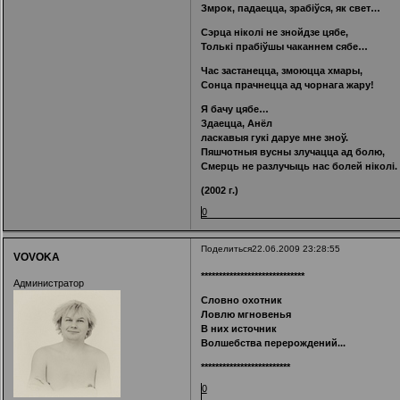
Змрок, падаецца, зрабіўся, як свет…
Сэрца ніколі не знойдзе цябе,
Толькі прабіўшы чаканнем сябе…
Час застанецца, змоюцца хмары,
Сонца прачнецца ад чорнага жару!
Я бачу цябе…
Здаецца, Анёл
ласкавыя гукі даруе мне зноў.
Пяшчотныя вусны злучацца ад болю,
Смерць не разлучыць нас болей ніколі.
(2002 г.)
0
Поделиться
22.06.2009 23:28:55
VOVOKA
*****************************
Администратор
Словно охотник
Ловлю мгновенья
В них источник
Волшебства перерождений...
*************************
0