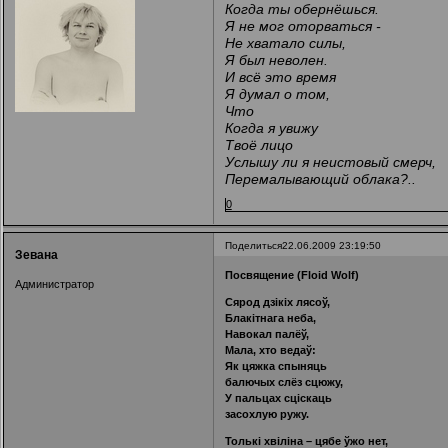
Когда ты обернёшься.
Я не мог оторваться -
Не хватало силы,
Я был неволен.
И всё это время
Я думал о том,
Что
Когда я увижу
Твоё лицо
Услышу ли я неистовый смерч,
Перемалывающий облака?..
0
Поделиться
22.06.2009 23:19:50
Зевана
Посвящение (Floid Wolf)
Администратор
Сярод дзікіх лясоў,
Блакітнага неба,
Навокал палёў,
Мала, хто ведаў:
Як цяжка спыняць
балючых слёз сцюжу,
У пальцах сціскаць
засохлую ружу.
Толькі хвіліна – цябе ўжо нет,