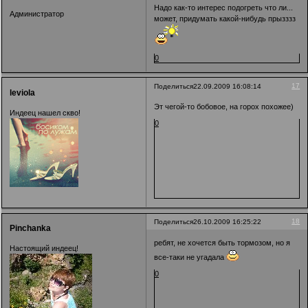
Надо как-то интерес подогреть что ли...
Администратор
может, придумать какой-нибудь прызззз
0
17
Поделиться
22.09.2009 16:08:14
leviola
Эт чегой-то бобовое, на горох похожее)
Индеец нашел скво!
0
18
Поделиться
26.10.2009 16:25:22
Pinchanka
ребят, не хочется быть тормозом, но я
Настоящий индеец!
все-таки не угадала
0