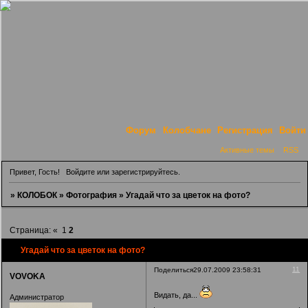
Форум
Колобчане
Регистрация
Войти
Активные темы
RSS
Привет, Гость!
Войдите
или
зарегистрируйтесь
.
»
КОЛОБОК
»
Фотография
»
Угадай что за цветок на фото?
Страница:
«
1
2
Угадай что за цветок на фото?
11
Поделиться
29.07.2009 23:58:31
VOVOKA
Видать, да...
Администратор