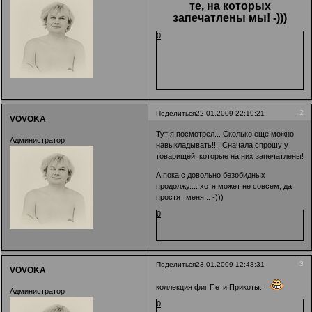
те, на которых
запечатлены мы! -)))
0
2
Поделиться
22.01.2009 22:19:21
VOVOKA
Тут я посмотрел... Сколько еще можно
Администратор
навыкладывать!!!! Сначала спрошу у
товарищей, которые на них запечатлены!
А пока с довольно безобидных
продолжу.... хотя может не совсем, да
простят меня... -)))
0
3
Поделиться
23.01.2009 12:43:31
VOVOKA
коллекция фиг Пети Прикоты...
Администратор
0