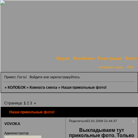
Форум
Колобчане
Регистрация
Войти
Активные темы
RSS
Привет, Гость!
Войдите
или
зарегистрируйтесь
.
»
КОЛОБОК
»
Комната смеха
»
Наши прикольные фото!
Страница:
1
2
3
»
Наши прикольные фото!
1
Поделиться
22.01.2009 21:44:37
VOVOKA
Выкладываем тут
Администратор
прикольные фото. Только