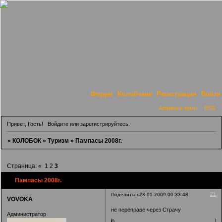
Форум
Колобчане
Регистрация
Войти
Активные темы
RSS
Привет, Гость!
Войдите
или
зарегистрируйтесь
.
»
КОЛОБОК
»
Туризм
»
Пампасы 2008г.
Страница:
«
1
2
3
Пампасы 2008г.
21
Поделиться
23.01.2009 00:33:48
VOVOKA
не переправе через Страчу
Администратор
0