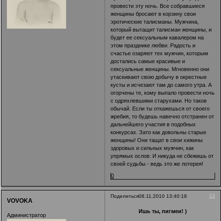
провести эту ночь. Все собравшиеся
женщины бросают в корзину свои
эротические талисманы. Мужчина,
который вытащит талисман женщины, и
будет ее сексуальным кавалером на
этом празднике любви. Радость и
счастье озаряют тех мужчин, которым
достались самые красивые и
сексуальные женщины. Мгновенно они
утаскивают свою добычу в окрестные
кусты и исчезают там до самого утра. А
огорчены те, кому выпало провести ночь
с одряхлевшими старухами. Но таков
обычай. Если ты откажешься от своего
жребия, то будешь навечно отстранен от
дальнейшего участия в подобных
конкурсах. Зато как довольны старые
женщины! Они тащат в свои хижины
здоровых и сильных мужчин, как
упрямых ослов: И никуда не сбежишь от
своей судьбы - ведь это же лотерея!
0
13
Поделиться
08.11.2010 13:40:18
VOVOKA
Ишь ты, пигмеи! )
Администратор