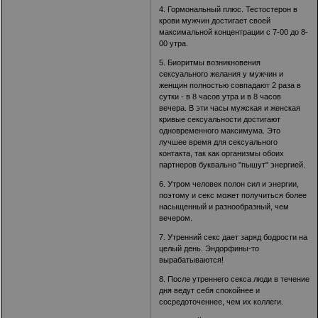
4. Гормональный плюс. Тестостерон в
крови мужчин достигает своей
максимальной концентрации с 7-00 до 8-
00 утра.
5. Биоритмы возникновения
сексуального желания у мужчин и
женщин полностью совпадают 2 раза в
сутки - в 8 часов утра и в 8 часов
вечера. В эти часы мужская и женская
кривые сексуальности достигают
одновременного максимума. Это
лучшее время для сексуального
контакта, так как организмы обоих
партнеров буквально "пышут" энергией.
6. Утром человек полон сил и энергии,
поэтому и секс может получиться более
насыщенный и разнообразный, чем
вечером.
7. Утренний секс дает заряд бодрости на
целый день. Эндорфины-то
вырабатываются!
8. После утреннего секса люди в течение
дня ведут себя спокойнее и
сосредоточеннее, чем их коллеги.