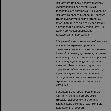
гимнастику. Во время занятий сексом
задействованы все группы мышц
человеческого организма. Сексуальная
гимнастика проста в освоении, потому
что не нуждается в дополнительном
разучивании - это то, что умеет каждый.
И позволяет сохранить стройность не
хуже, чем любая специально
разработанная программа.
2. Утренний секс - это отличный массаж
для всех внутренних органов и
тренировка для всех систем организма.
Кровообращение улучшается, дыхание
активизируется, что является хорошим
началом дня для сосудов и органов
дыхания. Это сокращает вдвое риск
сердечных заболеваний и способствует
нормализации кровяного давления.
Исследования показали, что именно
утренний секс помогает бороться с
мигренью.
3. Женщины, которые предпочитают
занятия утренним сексом, реже
страдают депрессией, а мужчины,
выбирающие секс по утрам, меньше
подвержены стрессам.