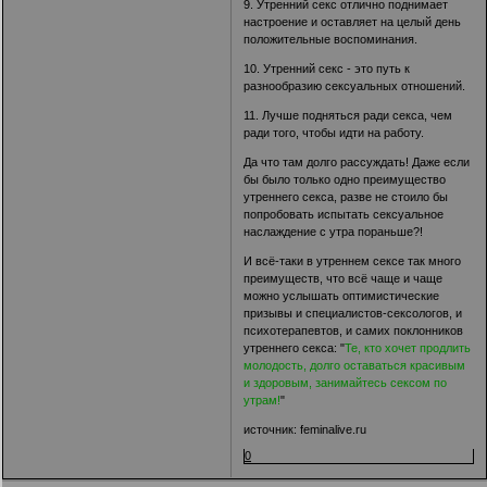
9. Утренний секс отлично поднимает
настроение и оставляет на целый день
положительные воспоминания.
10. Утренний секс - это путь к
разнообразию сексуальных отношений.
11. Лучше подняться ради секса, чем
ради того, чтобы идти на работу.
Да что там долго рассуждать! Даже если
бы было только одно преимущество
утреннего секса, разве не стоило бы
попробовать испытать сексуальное
наслаждение с утра пораньше?!
И всё-таки в утреннем сексе так много
преимуществ, что всё чаще и чаще
можно услышать оптимистические
призывы и специалистов-сексологов, и
психотерапевтов, и самих поклонников
утреннего секса: "
Те, кто хочет продлить
молодость, долго оставаться красивым
и здоровым, занимайтесь сексом по
утрам!
"
источник: feminalive.ru
0