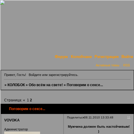
Форум
Колобчане
Регистрация
Войти
Активные темы
RSS
Привет, Гость!
Войдите
или
зарегистрируйтесь
.
»
КОЛОБОК
»
Обо всём на свете!
»
Поговорим о сексе...
Страница:
«
1
2
Поговорим о сексе...
11
Поделиться
08.11.2010 13:33:48
VOVOKA
Мужчина должен быть настойчивым!
Администратор
)