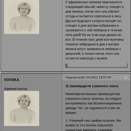
У африканских пигмеев практикуется
следующий обычай: невесту отводят в
дом жениха, после чего она убегает
оттуда и пытается спрятаться в лесу.
Друзья будущего супруга находят ее,
отводят в дом матери избранника и
занимаются с ней любовью в течение
пяти дней! Но на этом еще далеко не
все. В течение трех дней все мужчины
племени забредшие в дом к матери
жениха могут заниматься любовью с
девушкой, и только после этого она
остается навсегда с мужем.
0
14
Поделиться
27.04.2012 13:07:45
VOVOKA
11 преимуществ утреннего секса
Администратор
Нижеперечисленные преимущества
утреннего секса, конечно, не следует
воспринимать как безапелляционные
доводы "за", но задуматься о них не
вредно.
1. Утренний секс крайне полезен. Им
можно (и это вполне серьезно!)
полностью заменить утреннюю