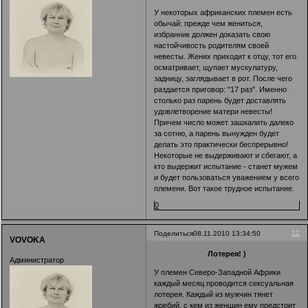
У некоторых африканских племен есть
обычай: прежде чем жениться,
избранник должен доказать свою
настойчивость родителям своей
невесты. Жених приходит к отцу, тот его
осматривает, щупает мускулатуру,
задницу, заглядывает в рот. После чего
раздается приговор: "17 раз". Именно
столько раз парень будет доставлять
удовлетворение матери невесты!
Причем число может зашкалить далеко
за сотню, а парень вынужден будет
делать это практически беспрерывно!
Некоторые не выдерживают и сбегают, а
кто выдержит испытание - станет мужем
и будет пользоваться уважением у всего
племени. Вот такое трудное испытание.
0
12
Поделиться
08.11.2010 13:34:50
VOVOKA
Лотерея! )
Администратор
У племен Северо-Западной Африки
каждый месяц проводится сексуальная
лотерея. Каждый из мужчин тянет
жребий, с кем из женщин ему предстоит