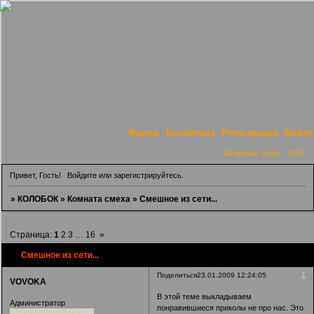
Форум
Колобчане
Регистрация
Войти
Активные темы
RSS
Привет, Гость!
Войдите
или
зарегистрируйтесь
.
»
КОЛОБОК
»
Комната смеха
»
Смешное из сети...
Страница:
1
2
3
…
16
»
Смешное из сети...
1
Поделиться
23.01.2009 12:24:05
VOVOKA
В этой теме выкладываем
Администратор
понравившиеся приколы не про нас. Это