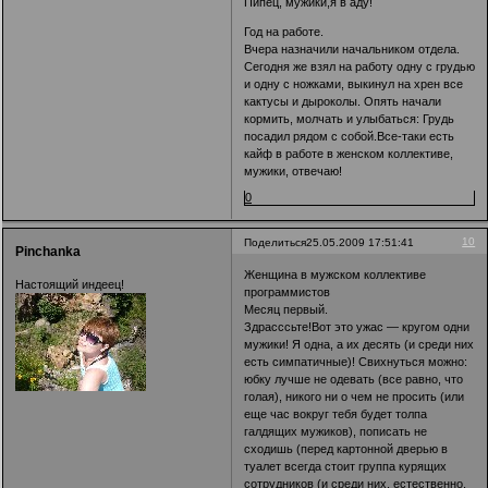
Пипец, мужики,я в аду!
Год на работе.
Вчера назначили начальником отдела.
Сегодня же взял на работу одну с грудью
и одну с ножками, выкинул на хрен все
кактусы и дыроколы. Опять начали
кормить, молчать и улыбаться: Грудь
посадил рядом с собой.Все-таки есть
кайф в работе в женском коллективе,
мужики, отвечаю!
0
10
Поделиться
25.05.2009 17:51:41
Pinchanka
Женщина в мужском коллективе
Настоящий индеец!
программистов
Месяц первый.
Здрасссьте!Вот это ужас — кругом одни
мужики! Я одна, а их десять (и среди них
есть симпатичные)! Свихнуться можно:
юбку лучше не одевать (все равно, что
голая), никого ни о чем не просить (или
еще час вокруг тебя будет толпа
галдящих мужиков), пописать не
сходишь (перед картонной дверью в
туалет всегда стоит группа курящих
сотрудников (и среди них, естественно,