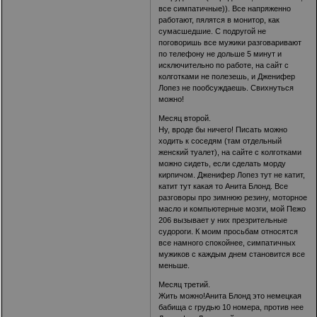
все симпатичные)). Все напряженно
работают, пялятся в монитор, как
сумасшедшие. С подругой не
поговоришь все мужики разговаривают
по телефону не дольше 5 минут и
исключительно по работе, на сайт с
колготками не полезешь, и Дженифер
Лопез не пообсуждаешь. Свихнуться
можно!
Месяц второй.
Ну, вроде бы ничего! Писать можно
ходить к соседям (там отдельный
женский туалет), на сайте с колготками
можно сидеть, если сделать морду
кирпичом. Дженифер Лопез тут не катит,
катит тут какая то Анита Блонд. Все
разговоры про зимнюю резину, моторное
масло и компьютерные мозги, мой Пежо
206 вызывает у них презрительные
судороги. К моим просьбам относятся
все намного спокойнее, симпатичных
мужиков с каждым днем становится все
меньше.
Месяц третий.
Жить можно!Анита Блонд это немецкая
бабища с грудью 10 номера, против нее