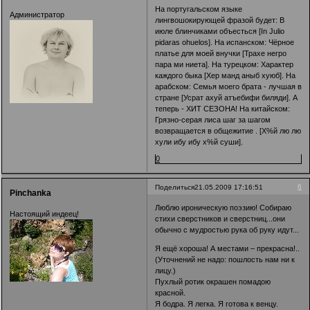
На португальском языке
Администратор
лингвошокирующей фразой будет: В
июле блинчиками объесться [In Juliо
рidаrаs оhuеlоs]. На испанском: Чёрное
платье для моей внучки [Трахе негро
пара ми ниета]. На турецком: Характер
каждого быка [Хер манд аныб хуюб]. На
арабском: Семья моего брата - лучшая в
стране [Усрат ахуй атъебифи биляди]. А
теперь - ХИТ СЕЗОНА! На китайском:
Грязно-серая лиса шаг за шагом
возвращается в общежитие . [Х%й лю лю
хули ибу ибу х%й суши].
0
6
Поделиться
21.05.2009 17:16:51
Pinchanka
Люблю ироническую поэзию! Собираю
Настоящий индеец!
стихи сверстников и сверстниц...они
обычно с мудростью рука об руку идут...
Я ещё хороша! А местами – прекрасна!..
(Уточнений не надо: пошлость нам ни к
лицу.)
Пухлый ротик окрашен помадою
красной.
Я бодра. Я легка. Я готова к венцу.