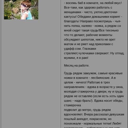
- восемь баб в комнате, на любой вкус!
Все-таки, как здорово работать с
женщинами - чисто, уютно,цветочки-
кактусы! Обедами домашними кормят -
благодать! Направо посмотришь - чья-
нить попка, налево - ножка, а рядом со
мной сидит такая грудь!Все тихонько
что-то делают, рабочие моменты
обсуждают шепотом, никто не орет
матом и не ржет над приколами с
удафф.сом. Глазками
стреляют,чулочками сверкают: Ну отпад,
мужики, я в раю!
Месяц на работе.
Грудь рядом замужем, самые красивые
ножки в комнате - лесбиянские. А в
целом - ничего! Работаю в трех
направлениях - вдова в возрасте у окна,
молодая стажерочка у двери, ну и грудь
рядом не оставляю (если есть хоть один
шанс - надо брать!). Вдова носит обеды,
стажерочка
подвозит до метро, грудь рядом
вдохновляет. Вчера рассказал девушкам
пошлый анекдот, покраснели, но
похихикали - нормальные тетки! Любят
секретничать - соберутся у чьего-нить