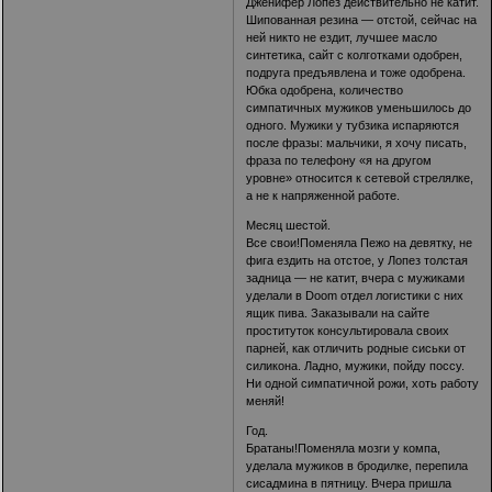
Дженифер Лопез действительно не катит.
Шипованная резина — отстой, сейчас на
ней никто не ездит, лучшее масло
синтетика, сайт с колготками одобрен,
подруга предъявлена и тоже одобрена.
Юбка одобрена, количество
симпатичных мужиков уменьшилось до
одного. Мужики у тубзика испаряются
после фразы: мальчики, я хочу писать,
фраза по телефону «я на другом
уровне» относится к сетевой стрелялке,
а не к напряженной работе.
Месяц шестой.
Все свои!Поменяла Пежо на девятку, не
фига ездить на отстое, у Лопез толстая
задница — не катит, вчера с мужиками
уделали в Doom отдел логистики с них
ящик пива. Заказывали на сайте
проституток консультировала своих
парней, как отличить родные сиськи от
силикона. Ладно, мужики, пойду поссу.
Ни одной симпатичной рожи, хоть работу
меняй!
Год.
Братаны!Поменяла мозги у компа,
уделала мужиков в бродилке, перепила
сисадмина в пятницу. Вчера пришла