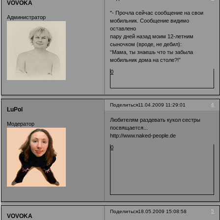
VOVOKA
"- Прочла сейчас сообщение на свои
Администратор
мобильник. Сообщение видимо
оставлено
пару дней назад моим 12-летним
сыночком (вроде, не дебил):
“Мама, ты знаешь что ты забыла
мобильник дома на столе?!”
0
4
Поделиться
11.04.2009 11:29:01
LuPol
Любителям раздевать кукол сестры
Модератор
посвящается...
http://www.naked-people.de
0
5
Поделиться
18.05.2009 15:08:58
VOVOKA