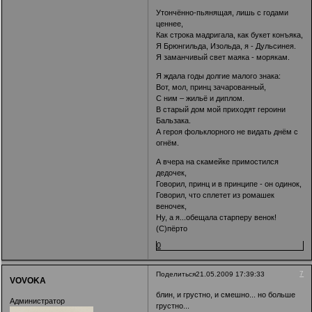
Утончённо-пьянящая, лишь с годами
ценнее,
Как строка мадригала, как букет конъяка,
Я Брюнгильда, Изольда, я - Дульсинея.
Я заманчивый свет маяка - морякам.
Я ждала годы долгие малого знака:
Вот, мол, принц зачарованный,
С ним – жильё и диплом.
В старый дом мой приходят героини
Бальзака.
А героя фольклорного не видать днём с
огнём.
А вчера на скамейке примостился
дедочек,
Говорил, принц и в принципе - он одинок,
Говорил, что сплетет из ромашек
веночек,
Ну, а я...обещала старперу венок!
(С)пёрто
0
7
Поделиться
21.05.2009 17:39:33
VOVOKA
блин, и грустно, и смешно... но больше
Администратор
грустно...