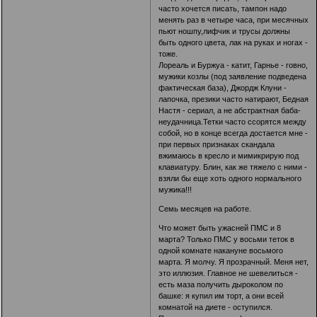
часто хочется писать, тампон надо
менять раз в четыре часа, при месячных
пьют ношпу,лифчик и трусы должны
быть одного цвета, лак на руках и ногах -
тоже.
Лореаль и Буржуа - катит, Гарнье - говно,
мужики козлы (под заявление подведена
фактическая база), Джордж Клуни -
лапочка, презики часто натирают, Бедная
Настя - сериал, а не абстрактная баба-
неудачница.Тетки часто ссорятся между
собой, но в конце всегда достается мне -
при первых признаках скандала
вжимаюсь в кресло и мимикрирую под
клавиатуру. Блин, как же тяжело с ними -
взяли бы еще хоть одного нормального
мужика!!!
Семь месяцев на работе.
Что может быть ужасней ПМС и 8
марта? Только ПМС у восьми теток в
одной комнате накануне восьмого
марта. Я молчу. Я прозрачный. Меня нет,
это иллюзия. Главное не шевелиться -
есть маза получить дыроколом по
башке: я купил им торт, а они всей
комнатой на диете - оступился.