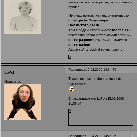
может быть из интернета, от знакомых и
прочее...
Приглашаю всех на персональный сайт
фотографа Владимира
Полянского
(это я).
Там я веду интересный
фотоблог
. Он
постоянно пополняется моими свежими
фотографиями
и моими статьями о
фотографии
.
Адрес сайта:
vladimirpolansky.com/
0
2
Поделиться
15.02.2009 15:04:49
LuPol
Только почему-то фон на черный
Модератор
поменялся...
Отредактировано LuPol (15.02.2009
15:05:54)
0
3
Поделиться
10.04.2009 13:46:06