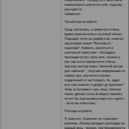
компьютера и шепчутся себе, подхожу -
расходятся.
Забавные!..
Три месяца на работе.
Грудь уволилась, стажерочка отпала,
вдова переключилась на новый объект.
Подсадил теток на удафф.сом, повесил
над входом плакат "Вся власть -
падонкам". Кормить, краситься и
шептаться перестали - обсуждают
прокладки вслух: мать моя, сколько у
них там всего наворочено! Сейчас
прохожу мастер-класс "женский оргазм
для чайников" - получаю информацию из
первых рук: научился отличать
поддельный от настоящего. Эх, вдруг
все-таки повезет, и дойдет до практики?
Хожу за булками к чаю, ношу тяжелые
папки, двигаю столы.В общем терпимо,
но вот бы еще мужика сюда хоть одного
- было бы повеселее.
Полгода на работе.
Я знаю все. Гинеколог по страховке -
мужчина, Леонид Аркадьич,прокладки на
каждый день - вредно, при беременности