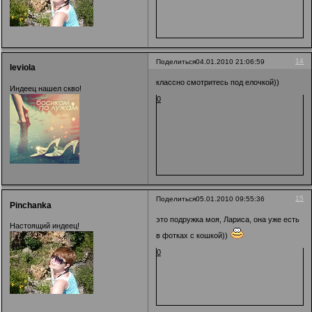
14
Поделиться
04.01.2010 21:06:59
leviola
классно смотритесь под елочкой))
Индеец нашел скво!
0
15
Поделиться
05.01.2010 09:55:36
Pinchanka
это подружка моя, Лариса, она уже есть
Настоящий индеец!
в фотках с кошкой))
0