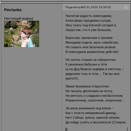
16
Поделиться
05.01.2010 10:50:02
Pinchanka
Нагнетая радость новогоднюю,
Настоящий индеец!
Атмосферу праздника сгущая,
Лягу спать под ёлочкой сегодня я,
Загрустив, что я уже большая,
Взрослая, приличная и трезвая:
Менеджер отдела, мать семейства…
Не скакать мне белочкою резвою
В новогоднем развесёлом действе!
Не читать стишки на табуреточке
К умиленью бабушки и тёти
(а на Дед-Морозе шарфик в клеточку –
дедушкин точь-в-точь… Так вы мне
врёте!!!),
Яркие бумажные открыточки
Не таскать десятками на почту,
Не мечтать о сладком и несбыточном,
Романтичном, сказочном, непрочном…
Эк меня разнюнило под ёлкою –
Как с полста немировской девицу…
Нет! Сейчас тряхну завитой чёлкою,
Да пойду гулять и веселиться! (С)перла
0