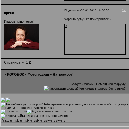
17
Поделиться
08.01.2010 16:38:56
ирина
хорошо девушка пристроилась!
Индеец нашел скво!
0
Страница:
«
1
2
»
КОЛОБОК
»
Фотография
»
Натюрморт)
Создать форум
|
Помощь по форуму
.
/a style=\ style=\ style=\ style=\ style=\ style=\