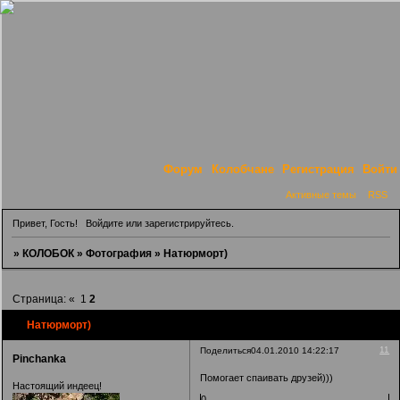
Форум
Колобчане
Регистрация
Войти
Активные темы
RSS
Привет, Гость!
Войдите
или
зарегистрируйтесь
.
»
КОЛОБОК
»
Фотография
»
Натюрморт)
Страница:
«
1
2
Натюрморт)
11
Поделиться
04.01.2010 14:22:17
Pinchanka
Помогает спаивать друзей)))
Настоящий индеец!
0