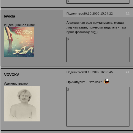
0
14
Поделиться
20.10.2009 15:54:22
leviola
А ежели нас еще причапурить, морды
Индеец нашел скво!
лиц намазать, прически заделать - там
прям фотомодели)))
0
15
Поделиться
20.10.2009 16:33:45
VOVOKA
Причапурить - это как?
Администратор
0