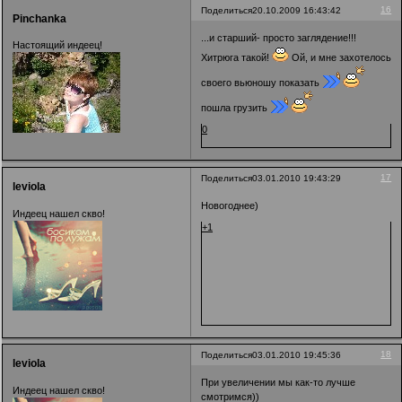
16
Поделиться
20.10.2009 16:43:42
Pinchanka
...и старший- просто заглядение!!!
Настоящий индеец!
Хитрюга такой!
Ой, и мне захотелось
своего вьюношу показать
пошла грузить
0
17
Поделиться
03.01.2010 19:43:29
leviola
Новогоднее)
Индеец нашел скво!
+1
18
Поделиться
03.01.2010 19:45:36
leviola
При увеличении мы как-то лучше
Индеец нашел скво!
смотримся))