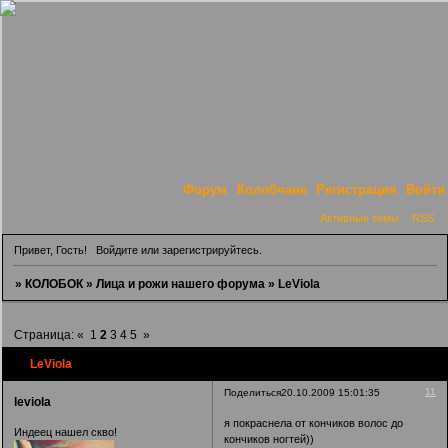
Форум
Колобчане
Регистрация
Войти
Активные темы
RSS
Привет, Гость!
Войдите
или
зарегистрируйтесь
.
»
КОЛОБОК
»
Лица и рожи нашего форума
»
LeViola
Страница:
«
1
2
3
4
5
»
LeViola
11
Поделиться
20.10.2009 15:01:35
leviola
я покраснела от кончиков волос до
Индеец нашел скво!
кончиков ногтей))