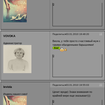
0
19
Поделиться
03.01.2010 19:48:20
VOVOKA
Виола, у тебя просто счастливый муж с
Администратор
такими обалденными барышнями!
0
20
Поделиться
03.01.2010 19:55:03
leviola
Ценит вроде) Знаки внимания по
Индеец нашел скво!
крайней мере еще оказывает)))
0