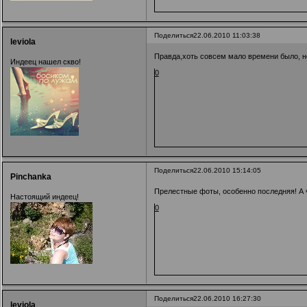
Поделиться
22.06.2010 11:03:38
leviola
Правда,хоть совсем мало времени было, н
Индеец нашел скво!
0
Поделиться
22.06.2010 15:14:05
Pinchanka
Прелестные фоты, особенно последняя! А 
Настоящий индеец!
0
Поделиться
22.06.2010 16:27:30
leviola