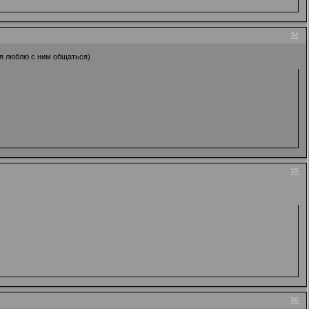
34
 я люблю с ним общаться)
35
36