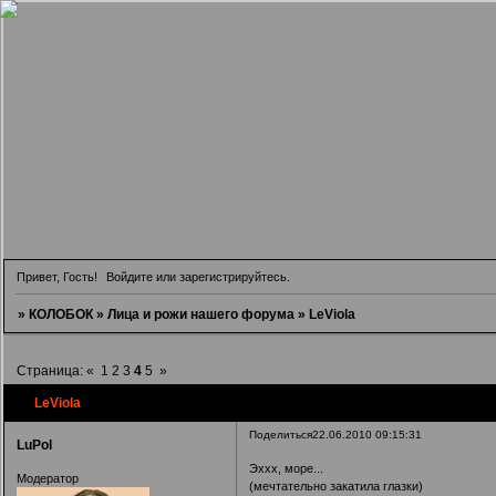
Привет, Гость!
Войдите
или
зарегистрируйтесь
.
»
КОЛОБОК
»
Лица и рожи нашего форума
»
LeViola
Страница:
«
1
2
3
4
5
»
LeViola
Поделиться
22.06.2010 09:15:31
LuPol
Эххх, море...
Модератор
(мечтательно закатила глазки)