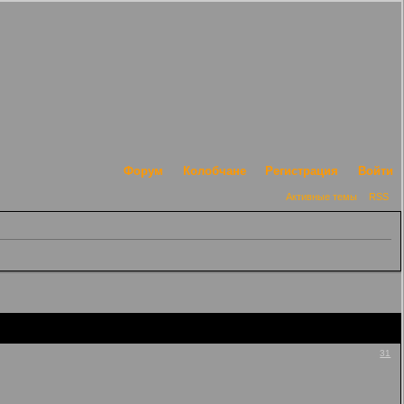
Форум
Колобчане
Регистрация
Войти
Активные темы
RSS
31