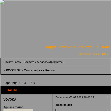
Форум
Колобчане
Регистрация
Войти
Активные темы
RSS
Привет, Гость!
Войдите
или
зарегистрируйтесь
.
»
КОЛОБОК
»
Фотография
»
Кошки
Страница:
1
2
3
…
7
»
Кошки
1
Поделиться
23.01.2009 18:40:29
VOVOKA
фото кошек
Администратор
0