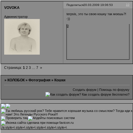
10
Поделиться
20.03.2009 19:06:53
VOVOKA
terpsis, это ты свою кошку так моешь?!
Администратор
-))
0
Страница:
1
2
3
…
7
»
»
КОЛОБОК
»
Фотография
»
Кошки
Создать форум
|
Помощь по форуму
.
/a style=\ style=\ style=\ style=\ style=\ style=\