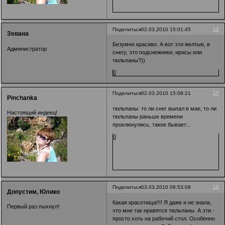
14
Поделиться
02.03.2010 15:01:45
Зевана
Безумно красиво. А вот эти желтые, в
Администратор
снегу, это подснежники, ирисы или
тюльпаны?))
0
15
Поделиться
02.03.2010 15:08:21
Pinchanka
тюльпаны: то ли снег выпал в мае, то ли
Настоящий индеец!
тюльпаны раньше времени
проклюнулись, такое бывает...
0
16
Поделиться
03.03.2010 08:53:08
Допустим, Юлико
Какая красотища!!!! Я даже и не знала,
Первый раз пыхнул!
что мне так нравятся тюльпаны. А эти -
просто хоть на рабочий стол. Особенно