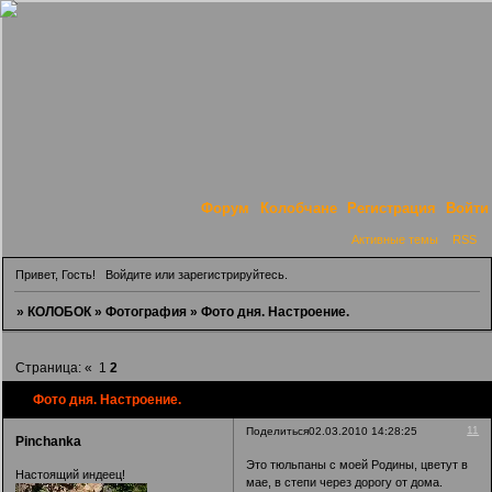
Форум
Колобчане
Регистрация
Войти
Активные темы
RSS
Привет, Гость!
Войдите
или
зарегистрируйтесь
.
»
КОЛОБОК
»
Фотография
»
Фото дня. Настроение.
Страница:
«
1
2
Фото дня. Настроение.
11
Поделиться
02.03.2010 14:28:25
Pinchanka
Это тюльпаны с моей Родины, цветут в
Настоящий индеец!
мае, в степи через дорогу от дома.