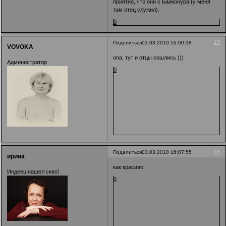
приятно, что они с Байконура (у меня
там отец служил).
0
17
Поделиться
03.03.2010 16:00:38
VOVOKA
опа, тут и отцы сошлись )))
Администратор
0
18
Поделиться
03.03.2010 16:07:55
ирина
как красиво
Индеец нашел скво!
0