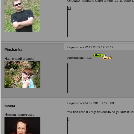
Отредактировано Скилганнон (12.11.2009 12
+1
Поделиться
12.11.2009 12:22:12
Pinchanka
симпатишшный!
Настоящий индеец!
0
Поделиться
24.02.2010 17:23:09
ирина
так вот кого я хочу почесать за ушком и н
Индеец нашел скво!
0