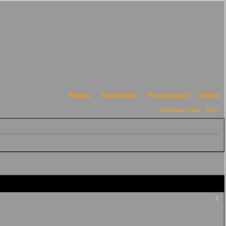
Форум
Колобчане
Регистрация
Войти
Активные темы
RSS
1