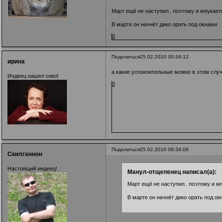
Март ещё не наступил.. поэтому и мяукае
В марте он начнёт дико орать под окнами
0
Поделиться
25.02.2010 00:34:12
ирина
а какие успокоительные можно в этом случ
Индеец нашел скво!
0
Поделиться
25.02.2010 08:34:06
Скилганнон
Настоящий индеец!
Манул-отщепенец написал(а):
Март ещё не наступил.. поэтому и м
В марте он начнёт дико орать под ок