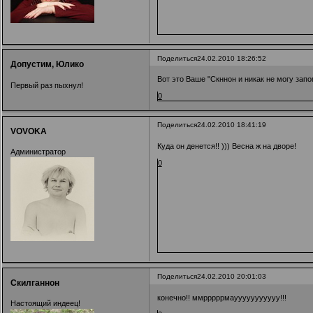
Поделиться
24.02.2010 18:26:52
Допустим, Юлико
Вот это Ваше "Скннон и никак не могу зап
Первый раз пыхнул!
0
Поделиться
24.02.2010 18:41:19
VOVOKA
Куда он денется!! ))) Весна ж на дворе!
Администратор
0
Поделиться
24.02.2010 20:01:03
Скилганнон
конечно!! ммрррррмаууууууууууу!!!
Настоящий индеец!