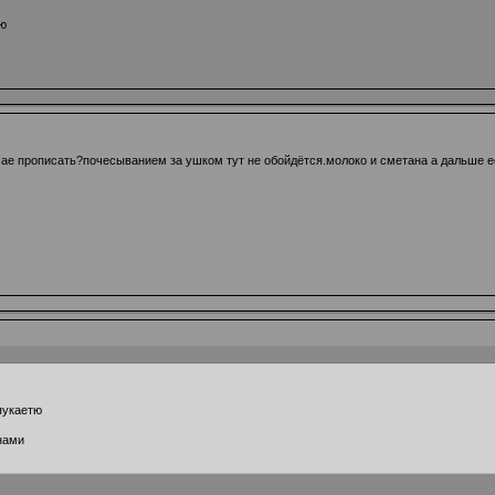
тю
ае прописать?почесыванием за ушком тут не обойдётся.молоко и сметана а дальше если
яукаетю
нами