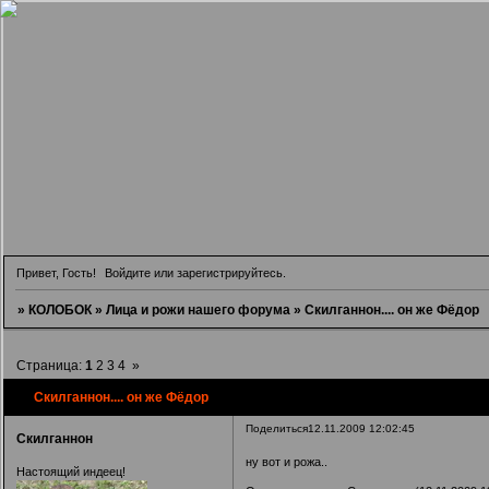
Привет, Гость!
Войдите
или
зарегистрируйтесь
.
»
КОЛОБОК
»
Лица и рожи нашего форума
»
Скилганнон.... он же Фёдор
Страница:
1
2
3
4
»
Скилганнон.... он же Фёдор
Поделиться
12.11.2009 12:02:45
Скилганнон
ну вот и рожа..
Настоящий индеец!