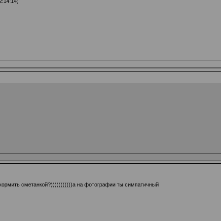
:14:14)
акормить сметанкой?)))))))))))а на фотографии ты симпатичный