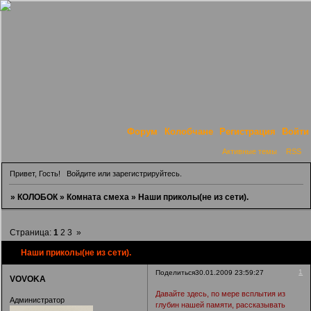
Форум
Колобчане
Регистрация
Войти
Активные темы
RSS
Привет, Гость!
Войдите
или
зарегистрируйтесь
.
»
КОЛОБОК
»
Комната смеха
»
Наши приколы(не из сети).
Страница:
1
2
3
»
Наши приколы(не из сети).
1
Поделиться
30.01.2009 23:59:27
VOVOKA
Давайте здесь, по мере всплытия из
Администратор
глубин нашей памяти, рассказывать