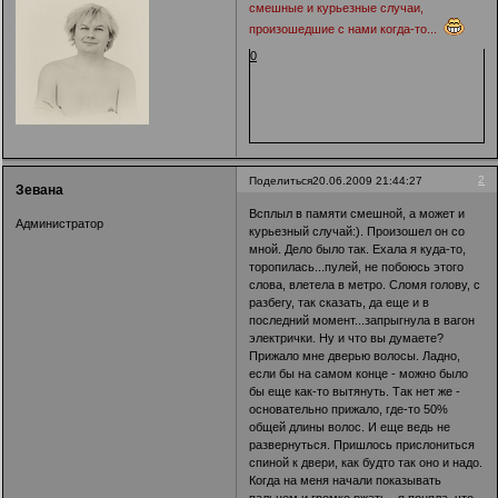
смешные и курьезные случаи,
произошедшие с нами когда-то...
0
2
Поделиться
20.06.2009 21:44:27
Зевана
Всплыл в памяти смешной, а может и
Администратор
курьезный случай:). Произошел он со
мной. Дело было так. Ехала я куда-то,
торопилась...пулей, не побоюсь этого
слова, влетела в метро. Сломя голову, с
разбегу, так сказать, да еще и в
последний момент...запрыгнула в вагон
электрички. Ну и что вы думаете?
Прижало мне дверью волосы. Ладно,
если бы на самом конце - можно было
бы еще как-то вытянуть. Так нет же -
основательно прижало, где-то 50%
общей длины волос. И еще ведь не
развернуться. Пришлось прислониться
спиной к двери, как будто так оно и надо.
Когда на меня начали показывать