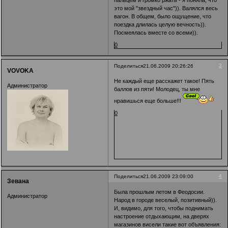
пальцем и громко ржать - я поняла, что
это мой "звездный час")). Валялся весь
вагон. В общем, было ощущение, что
поездка длилась целую вечность)).
Посмеялась вместе со всеми)).
0
3
Поделиться
21.06.2009 20:26:26
VOVOKA
Не каждый еще расскажет такое! Пять
Администратор
баллов из пяти! Молодец, ты мне
нравишься еще больше!!!
0
4
Поделиться
21.06.2009 23:09:00
Зевана
Была прошлым летом в Феодосии.
Администратор
Народ в городе веселый, позитивный)).
И, видимо, для того, чтобы поднимать
настроение отдыхающим, на дверях
магазинов висели такие вот объявления: