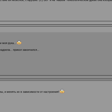
ствие ей небесное, старушке. (С) Вот и на нашем генеологическом древе она изображ
м моя рука...
адоела... прикол закончился...
ы, и менять их в зависимости от настроения!