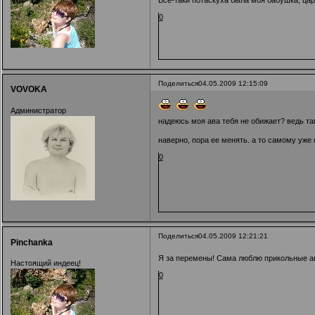
Все-таки потаскуха была моя бабушка, цар
0
Поделиться
04.05.2009 12:15:09
VOVOKA
Администратор
надеюсь моя ава тебя не обижает? ведь та
наверно, пора ее менять. а то самому уже н
0
Поделиться
04.05.2009 12:21:21
Pinchanka
Я за перемены! Сама люблю прикольные ав
Настоящий индеец!
0