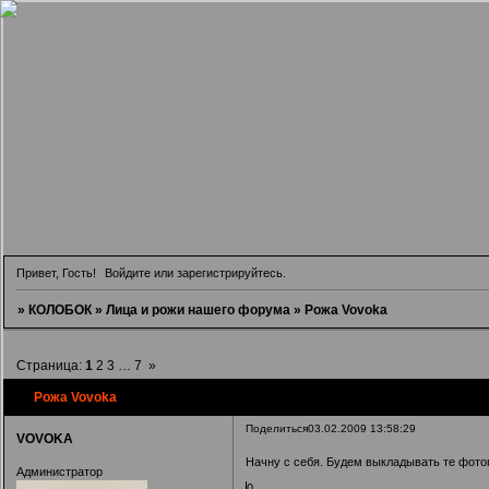
Привет, Гость!
Войдите
или
зарегистрируйтесь
.
»
КОЛОБОК
»
Лица и рожи нашего форума
»
Рожа Vovoka
Страница:
1
2
3
…
7
»
Рожа Vovoka
Поделиться
03.02.2009 13:58:29
VOVOKA
Начну с себя. Будем выкладывать те фотог
Администратор
0