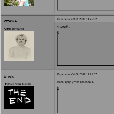
Поделиться
29.05.2009 14:40:02
VOVOKA
с Цацей...
Администратор
0
Поделиться
04.06.2009 17:01:57
terpsis
Вова, цаца утебя красавица
Первый скальп снял!
0