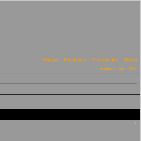
Форум
Колобчане
Регистрация
Войти
Активные темы
RSS
1