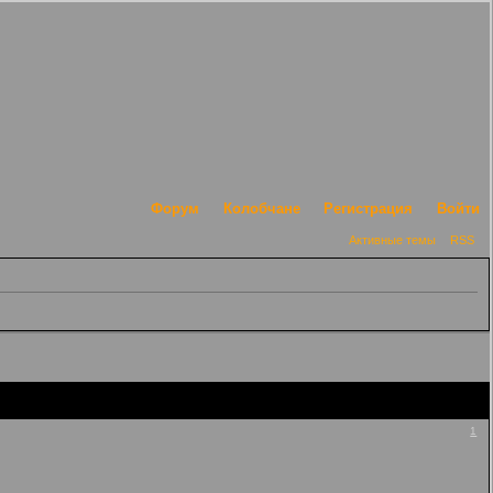
Форум
Колобчане
Регистрация
Войти
Активные темы
RSS
1