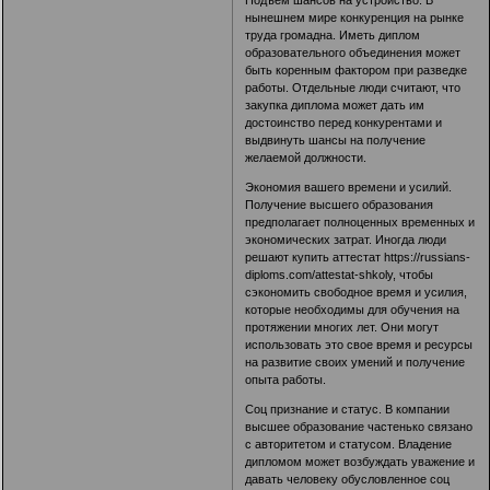
нынешнем мире конкуренция на рынке
труда громадна. Иметь диплом
образовательного объединения может
быть коренным фактором при разведке
работы. Отдельные люди считают, что
закупка диплома может дать им
достоинство перед конкурентами и
выдвинуть шансы на получение
желаемой должности.
Экономия вашего времени и усилий.
Получение высшего образования
предполагает полноценных временных и
экономических затрат. Иногда люди
решают купить аттестат
https://russians-
diploms.com/attestat-shkoly
, чтобы
сэкономить свободное время и усилия,
которые необходимы для обучения на
протяжении многих лет. Они могут
использовать это свое время и ресурсы
на развитие своих умений и получение
опыта работы.
Соц признание и статус. В компании
высшее образование частенько связано
с авторитетом и статусом. Владение
дипломом может возбуждать уважение и
давать человеку обусловленное соц