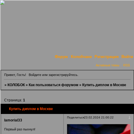
Форум
Колобчане
Регистрация
Войти
Активные темы
RSS
Привет, Гость!
Войдите
или
зарегистрируйтесь
.
»
КОЛОБОК
»
Как пользоваться форумом
»
Купить диплом в Москве
Страница:
1
Купить диплом в Москве
1
Поделиться
23.02.2024 21:00:22
Iamorial33
Первый раз пыхнул!