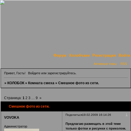
Форум
Колобчане
Регистрация
Войти
Активные темы
RSS
Привет, Гость!
Войдите
или
зарегистрируйтесь
.
»
КОЛОБОК
»
Комната смеха
»
Смешное фото из сети.
Страница:
1
2
3
…
9
»
Смешное фото из сети.
1
Поделиться
19.02.2009 16:14:26
VOVOKA
Предлагаю размещать в этой теме
Администратор
только фотки и рисунки с приколом.