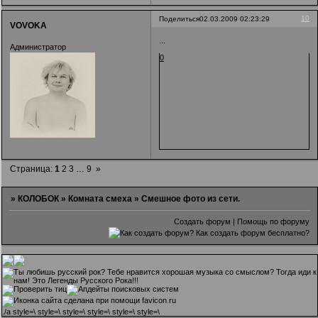
10
Поделиться
02.03.2009 02:23:29
VOVOKA
...
Администратор
0
Страница:
1
2
3
…
9
»
»
КОЛОБОК
»
Комната смеха
»
Смешное фото из сети.
Создать форум
|
Помощь по форуму
.
/a style=\ style=\ style=\ style=\ style=\ style=\