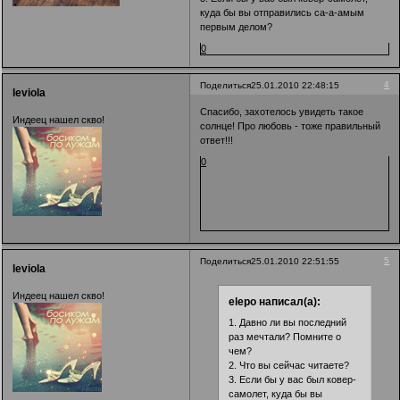
куда бы вы отправились са-а-амым
первым делом?
0
4
Поделиться
25.01.2010 22:48:15
leviola
Cпасибо, захотелось увидеть такое
Индеец нашел скво!
солнце! Про любовь - тоже правильный
ответ!!!
0
5
Поделиться
25.01.2010 22:51:55
leviola
Индеец нашел скво!
elepo написал(а):
1. Давно ли вы последний
раз мечтали? Помните о
чем?
2. Что вы сейчас читаете?
3. Если бы у вас был ковер-
самолет, куда бы вы