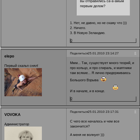
вы отправились са-а-амым
первым делом?
1. Нет, не давно, но не скажу что )))
2. Ничего.
3. В Новую Зеландию.
0
8
Поделиться
25.01.2010 23:14:27
elepo
Ммм... Так, существует много теорий, и
Первый скальп снял!
про кольцо, и про спираль, и маятники
там всякие... Я лично придерживаюсь
Большого Взрыва
И в начале, и в конце.
0
9
Поделиться
25.01.2010 23:17:31
VOVOKA
С чего все началось и чем все
Администратор
закончится?
А меня не волнует )))