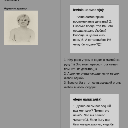
Администратор
leviola написал(а):
1. Ваше самое яркое
воспоминание детства? 2.
Сколько процентов Вашего
сердца отдано Любви?
Вообще, в целом и ко
всем)3. А оставшийся 1%
чему бы отдали?))))
1. Иду рано утром в садик с мамой за
руку ))) Это мое первое, что я начал
помнить из детства )))
2. А для чего еще сердце, если не для
любви одной?
3. Бросил бы в тот же пылающий огонь
любви в моем сердце!
elepo написал(а):
1. Давно ли вы последний
раз мечтали? Помните о
чем?2. Что вы сейчас
читаете?3. Если бы у вас
был ковер-самолет, куда бы