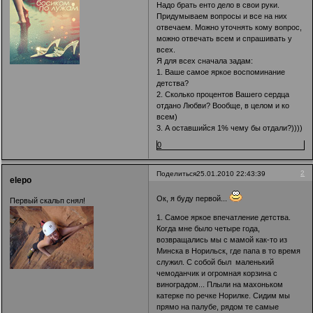
Надо брать енто дело в свои руки.
Придумываем вопросы и все на них
отвечаем. Можно уточнять кому вопрос,
можно отвечать всем и спрашивать у
всех.
Я для всех сначала задам:
1. Ваше самое яркое воспоминание
детства?
2. Сколько процентов Вашего сердца
отдано Любви? Вообще, в целом и ко
всем)
3. А оставшийся 1% чему бы отдали?))))
0
2
Поделиться
25.01.2010 22:43:39
elepo
Ок, я буду первой...
Первый скальп снял!
1. Самое яркое впечатление детства.
Когда мне было четыре года,
возвращались мы с мамой как-то из
Минска в Норильск, где папа в то время
служил. С собой был маленький
чемоданчик и огромная корзина с
виноградом... Плыли на махоньком
катерке по речке Норилке. Сидим мы
прямо на палубе, рядом те самые