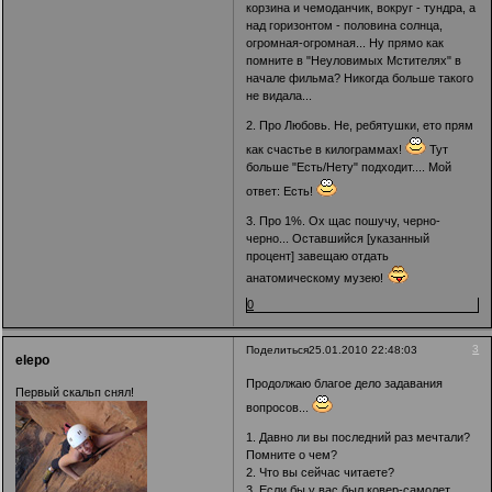
корзина и чемоданчик, вокруг - тундра, а
над горизонтом - половина солнца,
огромная-огромная... Ну прямо как
помните в "Неуловимых Мстителях" в
начале фильма? Никогда больше такого
не видала...
2. Про Любовь. Не, ребятушки, ето прям
как счастье в килограммах!
Тут
больше "Есть/Нету" подходит.... Мой
ответ: Есть!
3. Про 1%. Ох щас пошучу, черно-
черно... Оставшийся [указанный
процент] завещаю отдать
анатомическому музею!
0
3
Поделиться
25.01.2010 22:48:03
elepo
Продолжаю благое дело задавания
Первый скальп снял!
вопросов...
1. Давно ли вы последний раз мечтали?
Помните о чем?
2. Что вы сейчас читаете?
3. Если бы у вас был ковер-самолет,