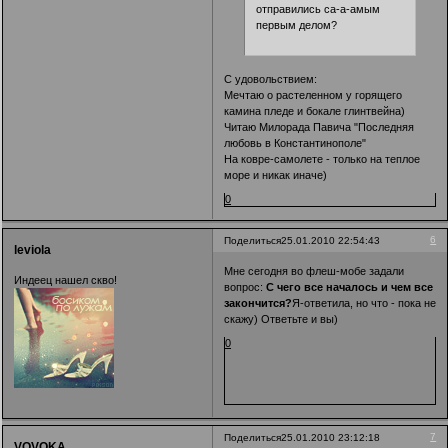
отправились са-а-амым
первым делом?
С удовольствием:
Мечтаю о растеленном у горящего
камина пледе и бокале глинтвейна)
Читаю Милорада Павича "Последняя
любовь в Константинополе"
На ковре-самолете - только на теплое
море и никак иначе)
0
6
Поделиться
25.01.2010 22:54:43
leviola
Мне сегодня во флеш-мобе задали
Индеец нашел скво!
вопрос:
С чего все началось и чем все
закончится?
Я-ответила, но что - пока не
скажу) Ответьте и вы)
0
7
Поделиться
25.01.2010 23:12:18
VOVOKA