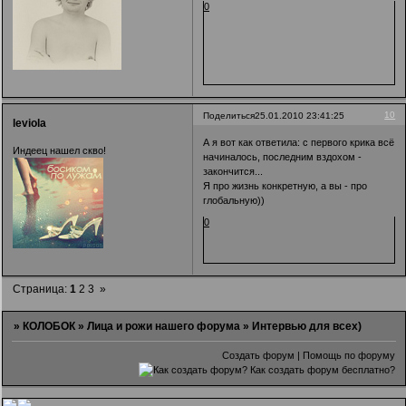
0
10
Поделиться
25.01.2010 23:41:25
leviola
А я вот как ответила: с первого крика всё
Индеец нашел скво!
начиналось, последним вздохом -
закончится...
Я про жизнь конкретную, а вы - про
глобальную))
0
Страница:
1
2
3
»
»
КОЛОБОК
»
Лица и рожи нашего форума
»
Интервью для всех)
Создать форум
|
Помощь по форуму