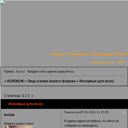
Форум
Колобчане
Регистрация
Войти
Активные темы
RSS
Привет, Гость!
Войдите
или
зарегистрируйтесь
.
»
КОЛОБОК
»
Лица и рожи нашего форума
»
Интервью для всех)
Страница:
1
2
3
»
Интервью для всех)
1
Поделиться
25.01.2010 21:15:55
leviola
Я ждала ждала интервью, но никто не
Индеец нашел скво!
собирается проводить)