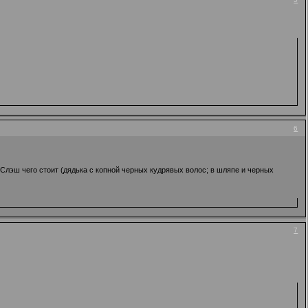
6
Слэш чего стоит (дядька с копной черных кудрявых волос; в шляпе и черных
7