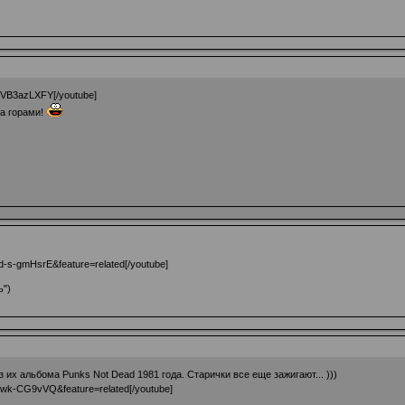
4VB3azLXFY[/youtube]
за горами!
-s-gmHsrE&feature=related[/youtube]
ь")
 их альбома Punks Not Dead 1981 года. Старички все еще зажигают... )))
uwk-CG9vVQ&feature=related[/youtube]