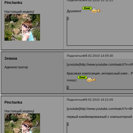
Поделиться
09.02.2010 12:51:21
Pinchanka
Душевно!
Настоящий индеец!
0
Поделиться
09.02.2010 14:05:30
Зевана
[youtube]http://www.youtube.com/watch?v=zR
Администратор
Красивая композиция, интересный клип...
очках)
0
Поделиться
09.02.2010 16:21:05
Pinchanka
[youtube]http://www.youtube.com/watch?v=
Настоящий индеец!
первый комбинированный с компьютерной 
0