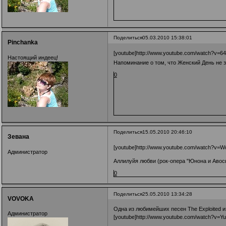
Поделиться
05.03.2010 15:38:01
Pinchanka
[youtube]http://www.youtube.com/watch?v=6
Настоящий индеец!
Напоминание о том, что Женский День не 
0
Поделиться
15.05.2010 20:46:10
Зевана
[youtube]http://www.youtube.com/watch?v=Wd
Администратор
Аллилуйя любви (рок-опера "Юнона и Авос
0
Поделиться
25.05.2010 13:34:28
VOVOKA
Одна из любимейших песен The Exploited из
Администратор
[youtube]http://www.youtube.com/watch?v=Y