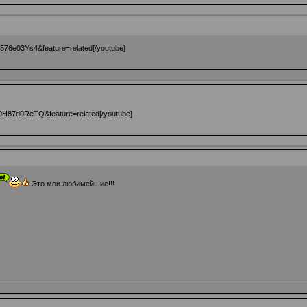
576e03Ys4&feature=related[/youtube]
0H87d0ReTQ&feature=related[/youtube]
Это мои любимейшие!!!