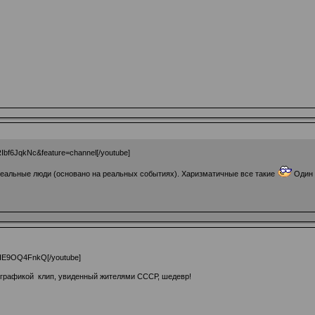
Ibf6JqkNc&feature=channel[/youtube]
 Реальные люди (основано на реальных событиях). Харизматичные все такие
Один 
8HE9OQ4FnkQ[/youtube]
графикой клип, увиденный жителями СССР, шедевр!