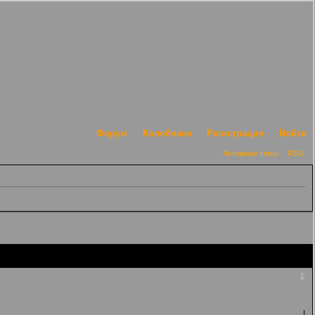
Форум
Колобчане
Регистрация
Войти
Активные темы
RSS
1