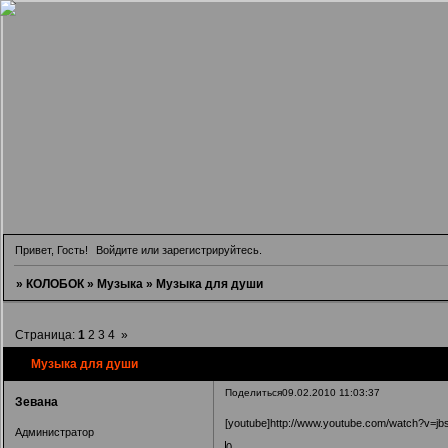
Привет, Гость!
Войдите
или
зарегистрируйтесь
.
»
КОЛОБОК
»
Музыка
»
Музыка для души
Страница:
1
2
3
4
»
Музыка для души
Поделиться
09.02.2010 11:03:37
Зевана
[youtube]http://www.youtube.com/watch?v=j
Администратор
0