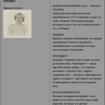
VOVOKA
КАЗАКИ-РАЗБОЙНИКИ (англ. - ЛИСЫ И
Администратор
ГОНЧИЕ)
Перед началом игры несколько
«разбойников» (3-4 человека) уходят на
поле, «казаки» (большая команда)
вступают после. Кто кого перестреляет –
тот и победил.
ХИЩНИК
Вариант казаков-разбойников, но каждый
пораженный «казак» становится
«разбойником» и выбывает из игры
после второго поражения.
ПРЕЗИДЕНТ
Команда «террористов» уходит на поле
до начала игры, «президент» – игрок,
одетый в яркую майку – и «охрана»
начинают с одной из баз. Задача
«террористов» – грохнуть «президента»,
задача «охраны» – доставить его целым
и невредимым через поле на другую
базу.
КОЛОКОЛЬЧИКИ МОИ
Весьма неожиданный формат: игра
ведется на голом поле без каких-либо
укрытий, на базах и в центре