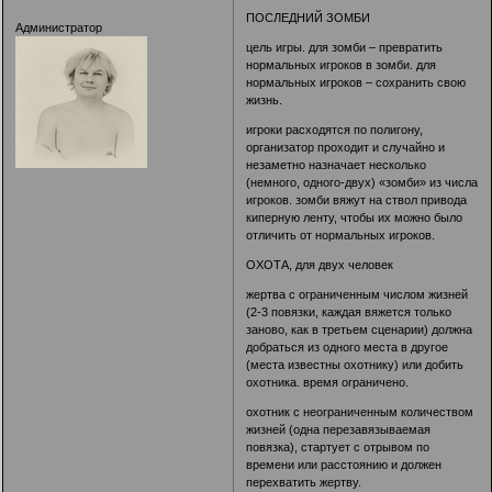
ПОСЛЕДНИЙ ЗОМБИ
Администратор
цель игры. для зомби – превратить
нормальных игроков в зомби. для
нормальных игроков – сохранить свою
жизнь.
игроки расходятся по полигону,
организатор проходит и случайно и
незаметно назначает несколько
(немного, одного-двух) «зомби» из числа
игроков. зомби вяжут на ствол привода
киперную ленту, чтобы их можно было
отличить от нормальных игроков.
ОХОТА, для двух человек
жертва с ограниченным числом жизней
(2-3 повязки, каждая вяжется только
заново, как в третьем сценарии) должна
добраться из одного места в другое
(места известны охотнику) или добить
охотника. время ограничено.
охотник с неограниченным количеством
жизней (одна перезавязываемая
повязка), стартует с отрывом по
времени или расстоянию и должен
перехватить жертву.