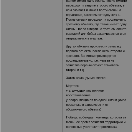
на нем имеет одну жизнь. После смерти
переходит к защите второго объекта, в
нем оживает и может вести огонь на
поражение, также имеет одну жизнь.
После смерти переходит к последнему,
третьему объекту, где также имеет одну
жизнь. После смерти на третьем обекте
сценарий для бойца заканчивается и он
отправляется в мертвяк
Другая обязана произвести зачистку
первого объекта, после него, второго и
третьего. Зачистки производятся
последовательно, т.е. нельзя не
зачистив первый объект атаковать
второй и т.д.
Затем команды меняются.
Мертвяк:
у атакующих постоянное
восстановление;
у обороняющихся по одной жизни (либо
несколько в зависимости от
обороняемого объекта).
Победа: побеждает команда, которая за
меньшее время зачистит территорию и
полностью уничтожит противника.