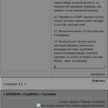
каком-нибудь интеренсом месте, на
перекрестке коридоров например, или
наоброт, в углу маленькой комнаты.
11. Террористы и СВАТ заранее изучили
объект, поэтому хорошо знают закладки
и способы прохода к ним.
12. Желательно иметь 3-4 пути прохода
к закладкам.
13. Респауноа нет. Лучше сыграть
несколько раундов, поменяться
командам местами, опробовать
различное время раунда, поменять
закладки, но только не вводить респавн.
Жизнь - одна, это аксиома.
0
Цитировать
Ответить
Страница:
1
2
»
»
КОЛОБОК
»
Страйкбол
»
Сценарии.
Создать форум
|
Помощь по форуму