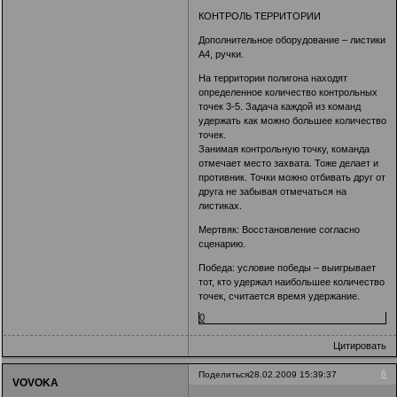
КОНТРОЛЬ ТЕРРИТОРИИ
Дополнительное оборудование – листики
А4, ручки.
На территории полигона находят
определенное количество контрольных
точек 3-5. Задача каждой из команд
удержать как можно большее количество
точек.
Занимая контрольную точку, команда
отмечает место захвата. Тоже делает и
противник. Точки можно отбивать друг от
друга не забывая отмечаться на
листиках.
Мертвяк: Восстановление согласно
сценарию.
Победа: условие победы – выигрывает
тот, кто удержал наибольшее количество
точек, считается время удержание.
0
Цитировать
6
Поделиться
28.02.2009 15:39:37
VOVOKA