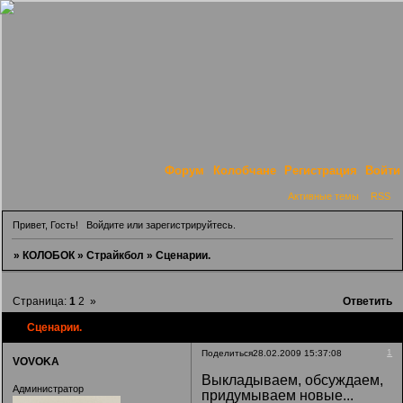
Форум
Колобчане
Регистрация
Войти
Активные темы
RSS
Привет, Гость!
Войдите
или
зарегистрируйтесь
.
»
КОЛОБОК
»
Страйкбол
»
Сценарии.
Страница:
1
2
»
Ответить
Сценарии.
1
Поделиться
28.02.2009 15:37:08
VOVOKA
Выкладываем, обсуждаем,
Администратор
придумываем новые...