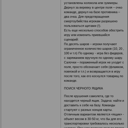
установлены колокола или зуммеры.
Дернул за веревку в центре поля – очко
команде, дернул на базе противника –
два очка. Для предотвращения
смертоубийства игрокам разрешено
пользоваться щитами (!).
Есть еще несколько способов обострить
игру или изменить приевшийся
сценарий:
По десять шаров – игроки получают
ограниченное количество шаров (10, 20 ,
100 и т.п) По одному - игра без фидеров,
с заряжанием вручную по одному шару.
Салочки – пораженный игрок не уходит с
поля, просто обозначает себя (флажком,
повязкой и т.п.) и возвращается в игру
после того, как его коснулся товарищ по
команде.
ПОИСК ЧЕРНОГО ЯЩИКА
После крушения самолета, где то
находится черный ящик. Задача: найти и
доставить к себе на базу. Команды
стартуют с разных концов карты.
Отличным вариантом является «ящик» -
объект весом в 30-50 кг, что бы для его
транспортировки требовалось несколько