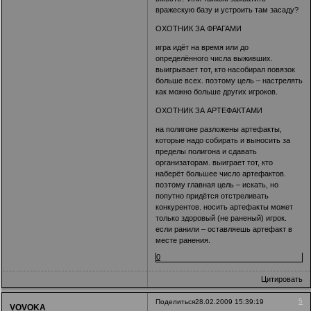
вражескую базу и устроить там засаду?
ОХОТНИК ЗА ФРАГАМИ
игра идёт на время или до
определённого числа выживших.
выигрывает тот, кто насобирал повязок
больше всех. поэтому цель – настрелять
как можно больше других игроков.
ОХОТНИК ЗА АРТЕФАКТАМИ
на полигоне разложены артефакты,
которые надо собирать и выносить за
пределы полигона и сдавать
организаторам. выиграет тот, кто
наберёт большее число артефактов.
поэтому главная цель – искать, но
попутно придётся отстреливать
конкурентов. носить артефакты может
только здоровый (не раненый) игрок.
если ранили – оставляешь артефакт в
месте ранения.
0
Цитировать
5
Поделиться
28.02.2009 15:39:19
VOVOKA