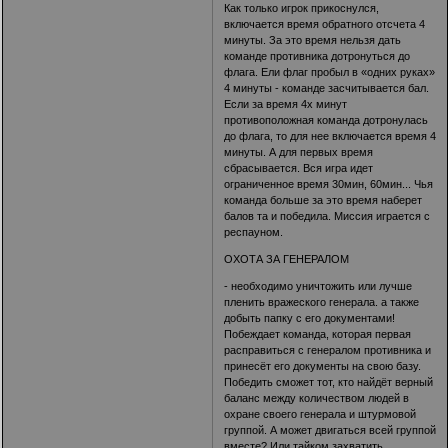
Как только игрок прикоснулся,
включается время обратного отсчета 4
минуты. За это время нельзя дать
команде противника дотронуться до
флага. Ели флаг пробыл в «одних руках»
4 минуты - команде засчитывается бал.
Если за время 4х минут
противоположная команда дотронулась
до флага, то для нее включается время 4
минуты. А для первых время
сбрасывается. Вся игра идет
ограниченное время 30мин, 60мин... Чья
команда больше за это время наберет
балов та и победила. Миссия играется с
респауном.
ОХОТА ЗА ГЕНЕРАЛОМ
- необходимо уничтожить или лучше
пленить вражеского генерала. а также
добыть папку с его документами!
Побеждает команда, которая первая
расправиться с генералом противника и
принесёт его документы на свою базу.
Победить сможет тот, кто найдёт верный
баланс между количеством людей в
охране своего генерала и штурмовой
группой. А может двигаться всей группой
вместе? Или тайком захватить