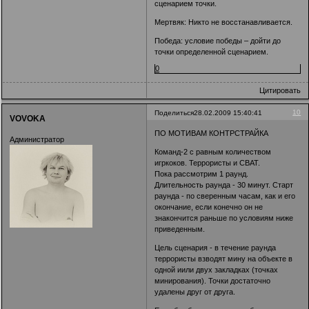
сценарием точки.
Мертвяк: Никто не восстанавливается.
Победа: условие победы – дойти до
точки определенной сценарием.
0
Цитировать
10
Поделиться
28.02.2009 15:40:41
VOVOKA
ПО МОТИВАМ КОНТРСТРАЙКА
Администратор
Команд-2 с равным количеством
игркоков. Террористы и СВАТ.
Пока рассмотрим 1 раунд.
Длительность раунда - 30 минут. Старт
раунда - по сверенным часам, как и его
окончание, если конечно он не
знакончится раньше по условиям ниже
приведенным.
Цель сценария - в течение раунда
террористы взводят мину на объекте в
одной иили двух закладках (точках
минирования). Точки достаточно
удалены друг от друга.