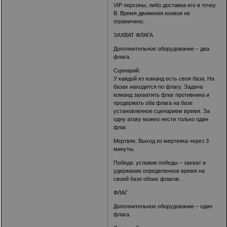
VIP персоны, либо доставка его в точку
В. Время движения конвоя не
ограничено.
ЗАХВАТ ФЛАГА
Дополнительное оборудование – два
флага.
Сценарий:
У каждой из команд есть своя база. На
базах находится по флагу. Задача
команд захватить флаг противника и
продержать оба флага на базе
установленное сценарием время. За
одну атаку можно нести только один
флаг.
Мертвяк: Выход из мертвяка через 3
минуты.
Победа: условие победы – захват и
удержание определенное время на
своей базе обоих флагов.
ФЛАГ
Дополнительное оборудование – один
флага.