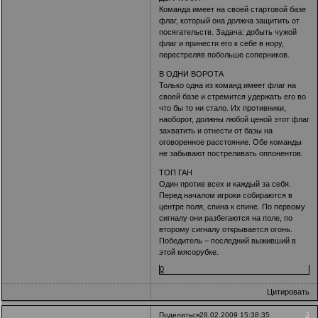
Команда имеет на своей стартовой базе
флаг, который она должна защитить от
посягательств. Задача: добыть чужой
флаг и принести его к себе в нору,
перестреляв побольше соперников.
В ОДНИ ВОРОТА
Только одна из команд имеет флаг на
своей базе и стремится удержать его во
что бы то ни стало. Их противники,
наоборот, должны любой ценой этот флаг
захватить и отнести от базы на
оговоренное расстояние. Обе команды
не забывают постреливать оппонентов.
ТОП ГАН
Один против всех и каждый за себя.
Перед началом игроки собираются в
центре поля, спина к спине. По первому
сигналу они разбегаются на поле, по
второму сигналу открывается огонь.
Победитель – последний выживший в
этой мясорубке.
0
Цитировать
3
Поделиться
28.02.2009 15:38:35