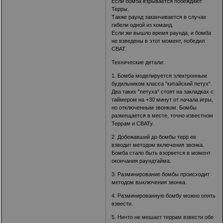
Если бомба взрывается побеждают
Терры.
Также раунд заканчивается в случае
гибели одной из команд.
Если же вышло время раунда, и бомба
не взведены в этот момент, победил
СВАТ.
Технические детали:
1. Бомба моделируется электронным
будильником класса "китайский петух".
Два таких "петуха" стоят на закладках с
таймером на +30 минут от начала игры,
но отключенным звонком. Бомбы
размещается в месте, точно известном
Террам и СВАТу.
2. Добежавший до бомбы терр ее
взводит методом включения звонка.
Бомба стало быть взорвется в момент
окончания раундтайма.
3. Разминирование бомбы происходит
методом выключения звонка.
4. Разминированную бомбу можно опять
взвести.
5. Ничто не мешает террам взвести обе