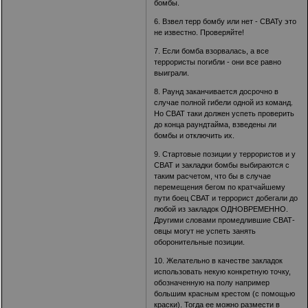
бомбы.
6. Взвел терр бомбу или нет - СВАТу это
не известно. Проверяйте!
7. Если бомба взорвалась, а все
террористы погибли - они все равно
выиграли.
8. Раунд заканчивается досрочно в
случае полной гибели одной из команд.
Но СВАТ таки должен успеть проверить
до конца раундтайма, взведены ли
бомбы и отключить их.
9. Стартовые позиции у террористов и у
СВАТ и закладки бомбы выбираются с
таким расчетом, что бы в случае
перемещения бегом по кратчайшему
пути боец СВАТ и террорист добегали до
любой из закладок ОДНОВРЕМЕННО.
Другими словами промедлившие СВАТ-
овцы могут не успеть занять
оборонительные позиции.
10. Желательно в качестве закладок
использовать некую конкретную точку,
обозначенную на полу например
большим красным крестом (с помощью
краски). Тогда ее можно размести в