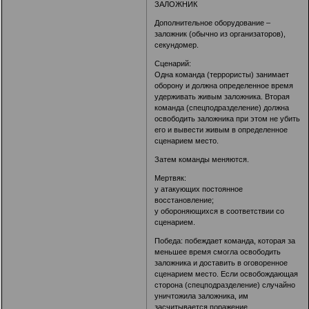
ЗАЛОЖНИК
Дополнительное оборудование –
заложник (обычно из организаторов),
секундомер.
Сценарий:
Одна команда (террористы) занимает
оборону и должна определенное время
удерживать живым заложника. Вторая
команда (спецподразделение) должна
освободить заложника при этом не убить
его и вывести живым в определенное
сценарием место.
Затем команды меняются.
Мертвяк:
у атакующих постоянное
восстановление;
у обороняющихся в соответствии со
сценарием.
Победа: побеждает команда, которая за
меньшее время смогла освободить
заложника и доставить в оговоренное
сценарием место. Если освобождающая
сторона (спецподразделение) случайно
уничтожила заложника, им
засчитывается поражение.