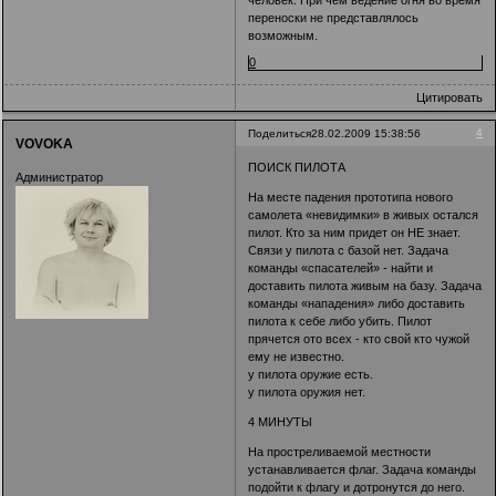
человек. При чем ведение огня во время
переноски не представлялось
возможным.
0
Цитировать
4
Поделиться
28.02.2009 15:38:56
VOVOKA
ПОИСК ПИЛОТА
Администратор
На месте падения прототипа нового
самолета «невидимки» в живых остался
пилот. Кто за ним придет он НЕ знает.
Связи у пилота с базой нет. Задача
команды «спасателей» - найти и
доставить пилота живым на базу. Задача
команды «нападения» либо доставить
пилота к себе либо убить. Пилот
прячется ото всех - кто свой кто чужой
ему не известно.
у пилота оружие есть.
у пилота оружия нет.
4 МИНУТЫ
На простреливаемой местности
устанавливается флаг. Задача команды
подойти к флагу и дотронутся до него.