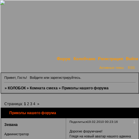
Форум
Колобчане
Регистрация
Войти
Активные темы
RSS
Привет, Гость!
Войдите
или
зарегистрируйтесь
.
»
КОЛОБОК
»
Комната смеха
»
Приколы нашего форума
Страница:
1
2
3
4
»
Приколы нашего форума
1
Поделиться
19.02.2010 00:23:16
Зевана
Дорогие форумчане!
Администратор
Глядя на новый аватар нашего админа