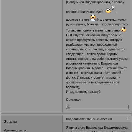
(Владимира Владимировича), в голову
пришла гениальная идея
-
дорисовать его
Ну, скажем... ножки,
ручки, рожки, брючки... что-то вроде того.
Только не поймите меня правильно
НО! Спустя несколько минут во мне
нехотя проснулась совесть, которую
разбудило чувство прирожденной
справедливости. Так вот, предлагается
следующее... вожак должен брать
ответственность на себя, поэтому уроки
рисования начинаем с Владимира
Владимировича. А далее... кто как хочет
и может - выкладываем часть своей
фотки. И снова: кто хочет и может -
дорисовывает и выкладывает свой
вариант)).
Итак, начнем, пожалуй!
Оригинал
+1
2
Поделиться
19.02.2010 00:25:38
Зевана
Я прям вижу Владимира Владимировича
Администратор