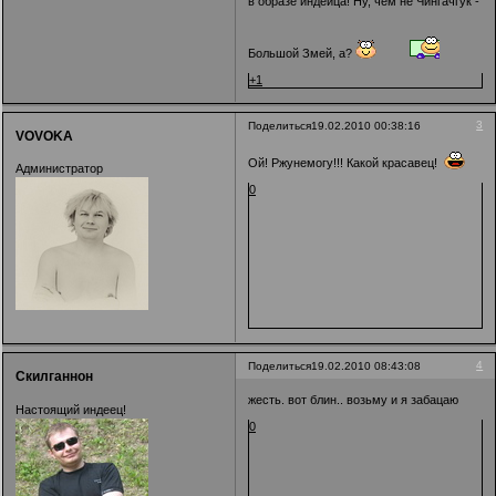
в образе индейца! Ну, чем не Чингачгук -
Большой Змей, а?
+1
3
Поделиться
19.02.2010 00:38:16
VOVOKA
Ой! Ржунемогу!!! Какой красавец!
Администратор
0
4
Поделиться
19.02.2010 08:43:08
Скилганнон
жесть. вот блин.. возьму и я забацаю
Настоящий индеец!
0