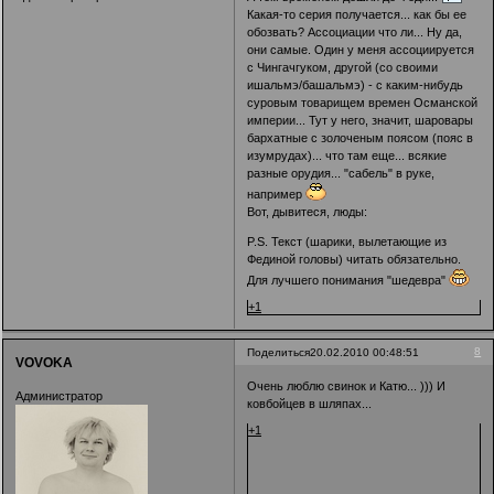
Какая-то серия получается... как бы ее
обозвать? Ассоциации что ли... Ну да,
они самые. Один у меня ассоциируется
с Чингачгуком, другой (со своими
ишальмэ/башальмэ) - с каким-нибудь
суровым товарищем времен Османской
империи... Тут у него, значит, шаровары
бархатные с золоченым поясом (пояс в
изумрудах)... что там еще... всякие
разные орудия... "сабель" в руке,
например
Вот, дывитеся, люды:
P.S. Текст (шарики, вылетающие из
Фединой головы) читать обязательно.
Для лучшего понимания "шедевра"
+1
8
Поделиться
20.02.2010 00:48:51
VOVOKA
Очень люблю свинок и Катю... ))) И
Администратор
ковбойцев в шляпах...
+1