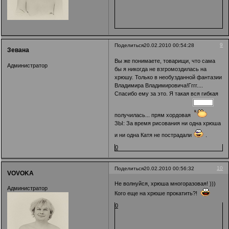
9
Поделиться
20.02.2010 00:54:28
Зевана
Вы же понимаете, товарищи, что сама
Администратор
бы я никогда не взгромоздилась на
хрюшу. Только в необузданной фантазии
Владимира Владимировича!Гггг....
Спасибо ему за это. Я такая вся гибкая
получилась... прям хордовая
ЗЫ: За время рисования ни одна хрюша
и ни одна Катя не пострадали
.
0
10
Поделиться
20.02.2010 00:56:32
VOVOKA
Не волнуйся, хрюша многоразовая! )))
Администратор
Кого еще на хрюше прокатить?!
0