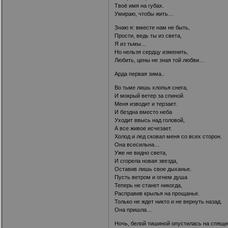
Твоё имя на губах.
Умираю, чтобы жить…
Знаю я: вместе нам не быть,
Прости, ведь ты из света,
Я из тьмы…
Но нельзя сердцу изменить,
Любить, цены не зная той любви…
Арда первая зима..
Во тьме лишь хлопья снега,
И мокрый ветер за спиной
Меня изводит и терзает.
И бездна вместо неба
Уходит ввысь над головой,
А все живое исчезает.
Холод и лед сковал меня со всех сторон.
Она всесильна…
Уже не видно света,
И сгорела новая звезда,
Оставив лишь свое дыханье.
Пусть ветром и огнем душа
Теперь не станет никогда,
Расправив крылья на прощанье.
Только не ждет никто и не вернуть назад.
Она пришла…
Ночь, белой тишиной опустилась на спящи