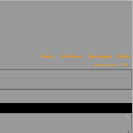
Форум
Колобчане
Регистрация
Войти
Активные темы
RSS
1