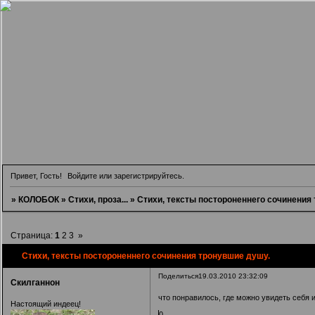
Привет, Гость!
Войдите
или
зарегистрируйтесь
.
»
КОЛОБОК
»
Стихи, проза...
»
Стихи, тексты постороненнего сочинения
Страница:
1
2
3
»
Стихи, тексты постороненнего сочинения тронувшие душу.
Поделиться
19.03.2010 23:32:09
Скилганнон
что понравилось, где можно увидеть себя 
Настоящий индеец!
0