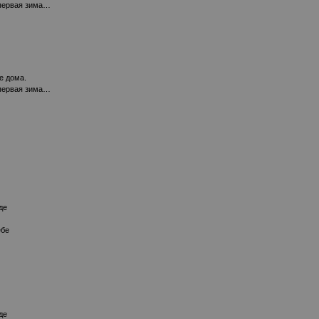
 первая зима…
е дома.
 первая зима…
де
ебе
де