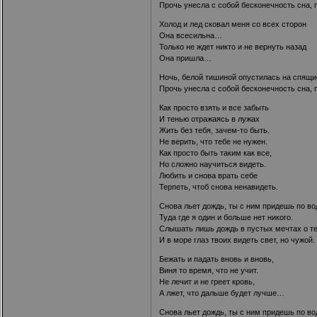
Прочь унесла с собой бесконечность сна,
Холод и лед сковал меня со всех сторон
Она всесильна…
Только не ждет никто и не вернуть назад
Она пришла…
Ночь, белой тишиной опустилась на спящи
Прочь унесла с собой бесконечность сна,
Как просто взять и все забыть
И тенью отражаясь в лужах
Жить без тебя, зачем-то быть.
Не верить, что тебе не нужен.
Как просто быть таким как все,
Но сложно научиться видеть.
Любить и снова врать себе
Терпеть, чтоб снова ненавидеть.
Снова льет дождь, ты с ним придешь по во
Туда где я один и больше нет никого.
Слышать лишь дождь в пустых мечтах о т
И в море глаз твоих видеть свет, но чужой.
Бежать и падать вновь и вновь,
Виня то время, что не учит.
Не лечит и не греет кровь,
А лжет, что дальше будет лучше…
Снова льет дождь, ты с ним придешь по во