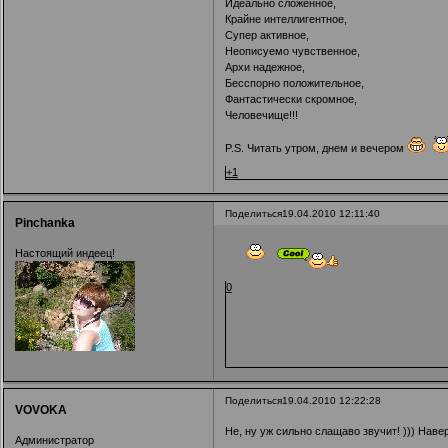
Идеально сложенное,
Крайне интеллигентное,
Супер активное,
Неописуемо чувственное,
Архи надежное,
Бесспорно положительное,
Фантастически скромное,
Человечище!!!
P.S. Читать утром, днем и вечером
+1
Поделиться
19.04.2010 12:11:40
Pinchanka
Настоящий индеец!
0
Поделиться
19.04.2010 12:22:28
VOVOKA
Не, ну уж сильно слащаво звучит! ))) Навер
Администратор