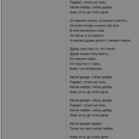
Падают, точно на тело,
Капли любви, слёзы добра,
Кому есть до этого дело.
Он крылья купил, он решил улететь,
Он взял гитару и книгу про всё
В ней несколько слов
За жизнь и за смерть,
А крылья дурак делал с умным лицом.
Дурак знал про то, что тесно,
Дурак нашёл ему место,
Он крылья одел,
Он прыгнул с горы,
Кому это интересно.
Капли дождя, слёзы дождя,
Падают, точно на тело,
Капли любви, слёзы добра,
Кому есть до этого дело.
Капли дождя, слёзы дождя,
Падают, точно на тело,
Капли любви, слёзы добра,
Кому есть до этого дело.
Капли дождя падают,
Точно на тело капли любви.
Кому есть до этого дело.