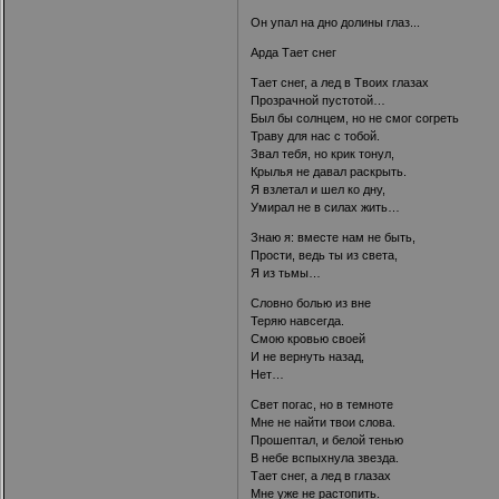
Он упал на дно долины глаз...
Арда Тает снег
Тает снег, а лед в Твоих глазах
Прозрачной пустотой…
Был бы солнцем, но не смог согреть
Траву для нас с тобой.
Звал тебя, но крик тонул,
Крылья не давал раскрыть.
Я взлетал и шел ко дну,
Умирал не в силах жить…
Знаю я: вместе нам не быть,
Прости, ведь ты из света,
Я из тьмы…
Словно болью из вне
Теряю навсегда.
Смою кровью своей
И не вернуть назад,
Нет…
Свет погас, но в темноте
Мне не найти твои слова.
Прошептал, и белой тенью
В небе вспыхнула звезда.
Тает снег, а лед в глазах
Мне уже не растопить.