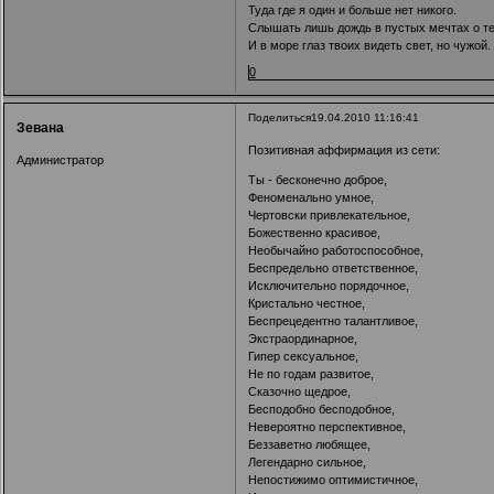
Туда где я один и больше нет никого.
Слышать лишь дождь в пустых мечтах о т
И в море глаз твоих видеть свет, но чужой.
0
Поделиться
19.04.2010 11:16:41
Зевана
Позитивная аффирмация из сети:
Администратор
Ты - бесконечно доброе,
Феноменально умное,
Чертовски привлекательное,
Божественно красивое,
Необычайно работоспособное,
Беспредельно ответственное,
Исключительно порядочное,
Кристально честное,
Беспрецедентно талантливое,
Экстраординарное,
Гипер сексуальное,
Не по годам развитое,
Сказочно щедрое,
Бесподобно бесподобное,
Невероятно перспективное,
Беззаветно любящее,
Легендарно сильное,
Непостижимо оптимистичное,