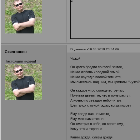
Поделиться
19.03.2010 23:34:06
Скилганнон
Чужой
Настоящий индеец!
Он долго бродил по голой земле,
Искал любовь холодной зимой,
Искал наугад в полной темноте,
Мы смеялись над ним, мы кричали: "чужой"
Он каждое утро солнце встречал,
Поливая цветы, те, что в поле растут,
А ночью по звёздам небо читал,
Шептался с луной, ждал, когда позовут.
Ему среди нас не место,
Ему меж нами тесно,
Он смотрит в небо, он верит ему,
Кому это интересно.
Капли дождя, слёзы дождя,