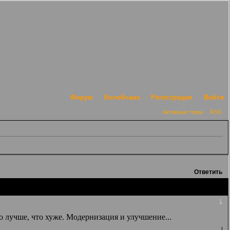
Форум
Колобчане
Регистрация
Войти
Активные темы
RSS
Ответить
1
о лучше, что хуже. Модернизация и улучшение...