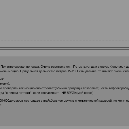
. При игре сломал пополам. Очень расстроился... Потом взял да и склеил. К случаю -
чень мощно! Прицельная дальность: метров 15-20. Если дальше, то влияют очень сильн
м):
амому).
 проверить как мощно оно стреляет(обычно продавцы позволяют): если гофрокоробку 
гда "с пивом потянет"; если отскакивает - НЕ БРАТЬ(мой совет)!
200-600долларов настоящее страйкбольное оружие с металической камерой, но могу, 
е!