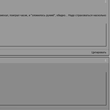
3
иехал, поиграл часик, и "зломилось ружжё", обидно... Надо страховаться насколько
Цитировать
4