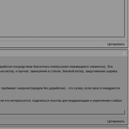
Цитировать
2
 доработал посредством бокситного клея(усилил ломающиеся элементы). Эта
о ветер, и прочее: завихрения в стволе, боковой ветер, закручивание шарика.
пробивает напролет(врядли без доработки) - это супер; если просто внедряется
если кто интересуется, поделиться опытом для модернизации и укреплению слабых
Цитировать