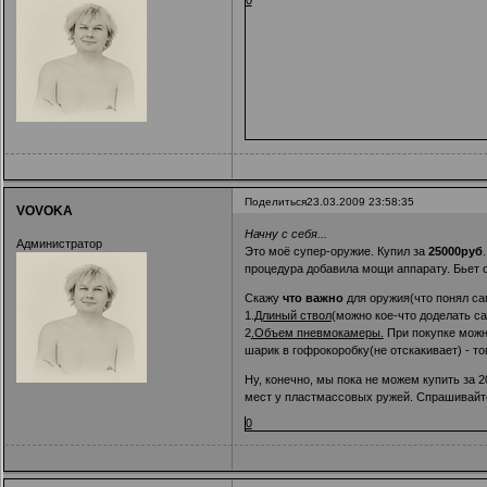
Поделиться
23.03.2009 23:58:35
VOVOKA
Начну с себя...
Администратор
Это моё супер-оружие. Купил за
25000руб
процедура добавила мощи аппарату. Бьет о
Скажу
что важно
для оружия(что понял са
1.
Длиный ствол
(можно кое-что доделать с
2
.Объем пневмокамеры.
При покупке можно
шарик в гофрокоробку(не отскакивает) - то
Ну, конечно, мы пока не можем купить за 
мест у пластмассовых ружей. Спрашивайт
0