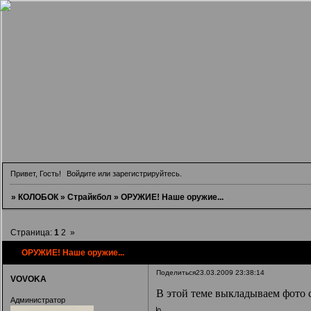
Привет, Гость!
Войдите
или
зарегистрируйтесь
.
»
КОЛОБОК
»
Страйкбол
»
ОРУЖИЕ! Наше оружие...
Страница:
1
2
»
ОРУЖИЕ! Наше оружие...
Поделиться
23.03.2009 23:38:14
VOVOKA
В этой теме выкладываем фото с
Администратор
0