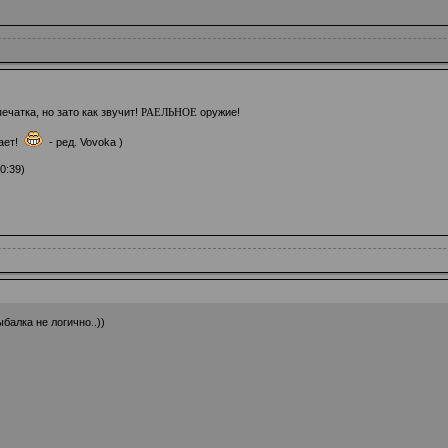
ечатка, но зато как звучит!
РАЕЛЬНОЕ
оружие!
вает!
- ред. Vovoka )
0:39)
ыбалка не логично..))