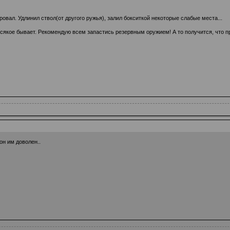
овал. Удлинил ствол(от другого ружья), залил бокситкой некоторые слабые места...
всякое бывает. Рекомендую всем запастись резервным оружием! А то получится, что пр
он им доволен..