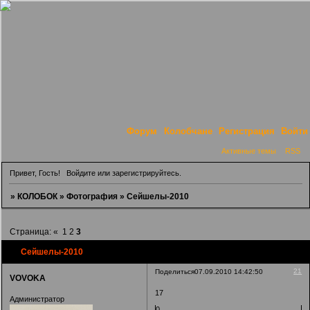
Форум
Колобчане
Регистрация
Войти
Активные темы
RSS
Привет, Гость!
Войдите
или
зарегистрируйтесь
.
»
КОЛОБОК
»
Фотография
»
Сейшелы-2010
Страница:
«
1
2
3
Сейшелы-2010
21
Поделиться
07.09.2010 14:42:50
VOVOKA
17
Администратор
0