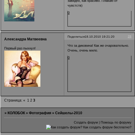
завидно, как красиво. Плакаю от
чувстств)
0
28
Поделиться
18.10.2010 19:21:20
Александра Матвеевна
Что за диковина! Как же очаровательно.
Первый раз пыхнул!
Очень, очень мило.
0
Страница:
«
1
2
3
»
КОЛОБОК
»
Фотография
»
Сейшелы-2010
Создать форум
|
Помощь по форуму