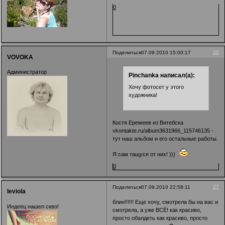
0
26
Поделиться
07.09.2010 15:00:17
VOVOKA
Администратор
Pinchanka написал(а):
Хочу фотосет у этого
художника!
Костя Еремеев из Витебска
vkontakte.ru/album3631966_115746135 -
тут наш альбом и его остальные работы.
Я сам тащуся от них! )))
0
27
Поделиться
07.09.2010 22:58:11
leviola
блин!!!!!! Еще хочу, смотрела бы на вас и
Индеец нашел скво!
смотрела, а уже ВСЁ! как красиво,
просто обалдеть как красиво, просто