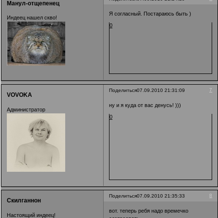
Манул-отщепенец
Я согласный. Постараюсь быть )
Индеец нашел скво!
0
7
Поделиться
07.09.2010 21:31:09
VOVOKA
ну и я куда от вас денусь! )))
Администратор
0
8
Поделиться
07.09.2010 21:35:33
Скилганнон
вот. теперь ребя надо времечко
Настоящий индеец!