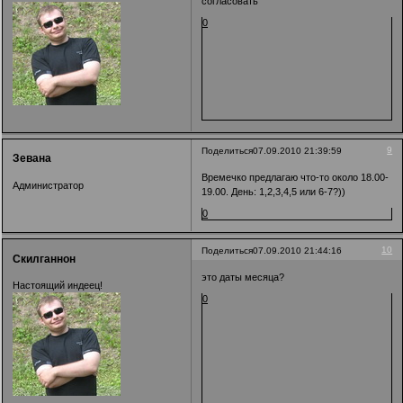
согласовать
0
9
Поделиться
07.09.2010 21:39:59
Зевана
Времечко предлагаю что-то около 18.00-
Администратор
19.00. День: 1,2,3,4,5 или 6-7?))
0
10
Поделиться
07.09.2010 21:44:16
Скилганнон
это даты месяца?
Настоящий индеец!
0