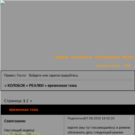
Форум
Колобчане
Регистрация
Войти
Активные темы
RSS
Привет, Гость!
Войдите
или
зарегистрируйтесь
.
»
КОЛОБОК
»
РЕАЛКИ
»
временная тема
Страница:
1
2
»
временная тема
1
Поделиться
07.09.2010 19:32:20
Скилганнон
кароче (мы тут посовещались) и режили
Настоящий индеец!
обозначить дату следующей реалки.