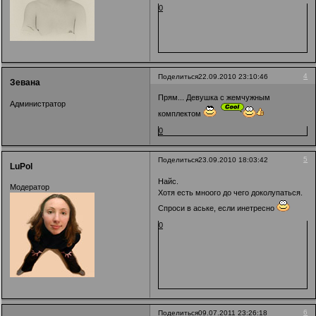
0
4
Поделиться
22.09.2010 23:10:46
Зевана
Прям... Девушка с жемчужным
Администратор
комплектом
0
5
Поделиться
23.09.2010 18:03:42
LuPol
Найс.
Модератор
Хотя есть мноого до чего доколупаться.
Спроси в аське, если инетресно
0
6
Поделиться
09.07.2011 23:26:18