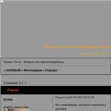
Форум
Колобчане
Регистрация
Войти
Активные темы
RSS
Привет, Гость!
Войдите
или
зарегистрируйтесь
.
»
КОЛОБОК
»
Фотография
»
Портрет
Страница:
1
2
»
Портрет
1
Поделиться
22.09.2010 22:57:06
leviola
Вот попробовала, нечаянно получилось
Индеец нашел скво!
красиво)